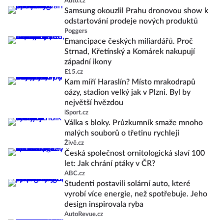
Auto.cz
Samsung okouzlil Prahu dronovou show k
odstartování prodeje nových produktů
Poggers
Emancipace českých miliardářů. Proč
Strnad, Křetínský a Komárek nakupují
západní ikony
E15.cz
Kam míří Haraslín? Místo mrakodrapů
oázy, stadion velký jak v Plzni. Byl by
největší hvězdou
iSport.cz
Válka s bloky. Průzkumník smaže mnoho
malých souborů o třetinu rychleji
Živě.cz
Česká společnost ornitologická slaví 100
let: Jak chrání ptáky v ČR?
ABC.cz
Studenti postavili solární auto, které
vyrobí více energie, než spotřebuje. Jeho
design inspirovala ryba
AutoRevue.cz