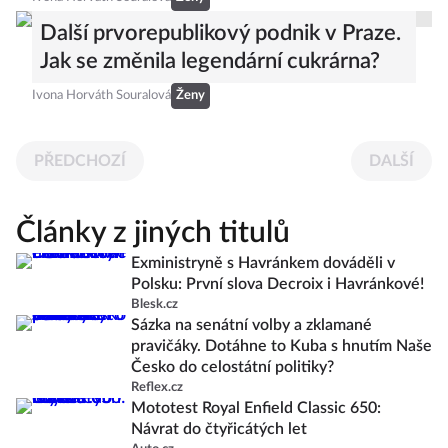
Další prvorepublikový podnik v Praze.
Jak se změnila legendární cukrárna?
Ivona Horváth Souralová
Ženy
PŘEDCHOZÍ
DALŠÍ
Články z jiných titulů
Exministryně s Havránkem dováděli v
Polsku: První slova Decroix i Havránkové!
Blesk.cz
Sázka na senátní volby a zklamané
pravičáky. Dotáhne to Kuba s hnutím Naše
Česko do celostátní politiky?
Reflex.cz
Mototest Royal Enfield Classic 650:
Návrat do čtyřicátých let