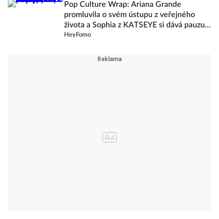
Pop Culture Wrap: Ariana Grande
promluvila o svém ústupu z veřejného
života a Sophia z KATSEYE si dává pauzu
od skupiny
HeyFomo