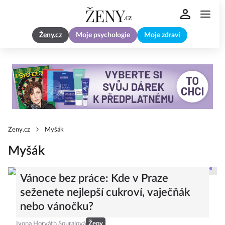
Ženy.cz
Moje psychologie
Moje zdraví
Zeny.cz
Myšák
Myšák
Vánoce bez práce: Kde v Praze
seženete nejlepší cukroví, vaječňák
nebo vánočku?
Ivona Horváth Souralová
Ženy