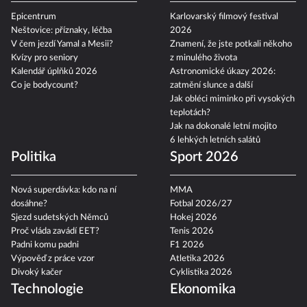
Epicentrum
Karlovarský filmový festival
Neštovice: příznaky, léčba
2026
V čem jezdí Yamal a Mesii?
Znamení, že jste potkali někoho
Kvízy pro seniory
z minulého života
Kalendář úplňků 2026
Astronomické úkazy 2026:
Co je bodycount?
zatmění slunce a další
Jak obléci miminko při vysokých
teplotách?
Jak na dokonalé letní mojito
6 lehkých letních salátů
Politika
Sport 2026
Nová superdávka: kdo na ní
MMA
dosáhne?
Fotbal 2026/27
Sjezd sudetských Němců
Hokej 2026
Proč vláda zavádí EET?
Tenis 2026
Padni komu padni
F1 2026
Výpověď z práce vzor
Atletika 2026
Divoký kačer
Cyklistika 2026
Technologie
Ekonomika