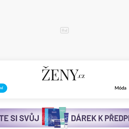
Móda
ví