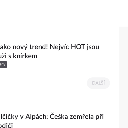
jako nový trend! Nejvíc HOT jsou
uži s knírkem
eny
DALŠÍ
lčičky v Alpách: Češka zemřela při
odiči