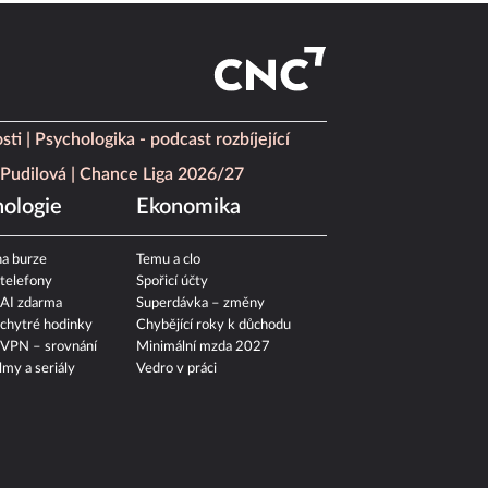
sti
Psychologika - podcast rozbíjející
Pudilová
Chance Liga 2026/27
ologie
Ekonomika
a burze
Temu a clo
 telefony
Spořicí účty
 AI zdarma
Superdávka – změny
 chytré hodinky
Chybějící roky k důchodu
 VPN – srovnání
Minimální mzda 2027
ilmy a seriály
Vedro v práci