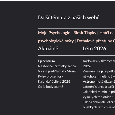
Další témata z našich webů
Moje Psychologie
Blesk Tlapky
Hráči na
psychologické mýty
Fotbalové přestupy
Aktuálně
Léto 2026
Epicentrum
Karlovarský filmový fe
Neštovice: příznaky, léčba
2026
V čem jezdí Yamal a Mesii?
Znamení, že jste potka
Kvízy pro seniory
někoho z minulého živ
Kalendář úplňků 2026
Astronomické úkazy 
Co je bodycount?
zatmění slunce a další
Jak obléci miminko při
vysokých teplotách?
Jak na dokonalé letní 
6 lehkých letních salá