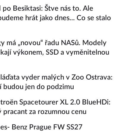
 po Besiktasi: Štve nás to. Ale
udeme hrát jako dnes... Co se stalo
gy má „novou“ řadu NASů. Modely
kají výkonem, SSD a vyměnitelnou
áďata vyder malých v Zoo Ostrava:
í budou jen do podzimu
troën Spacetourer XL 2.0 BlueHDi:
 pracant za rozumnou cenu
es- Benz Prague FW SS27