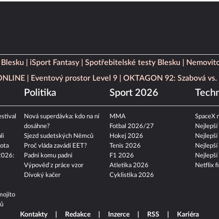
 Blesku
iSport Fantasy
Spotřebitelské testy Blesku
Nemovito
 ONLINE
Eventový prostor Level 9
OKTAGON 92: Szabová vs. 
Politika
Sport 2026
Techn
stival
Nová superdávka: kdo na ní
MMA
SpaceX n
dosáhne?
Fotbal 2026/27
Nejlepší
li
Sjezd sudetských Němců
Hokej 2026
Nejlepší
ota
Proč vláda zavádí EET?
Tenis 2026
Nejlepší
2026:
Padni komu padni
F1 2026
Nejlepší
Výpověď z práce vzor
Atletika 2026
Netflix f
Divoký kačer
Cyklistika 2026
mojito
tů
Kontakty
Redakce
Inzerce
RSS
Kariéra