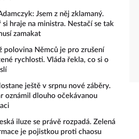
damczyk: Jsem z něj zklamaný.
si hraje na ministra. Nestačí se tak
 musí zamakat
ž polovina Němců je pro zrušení
né rychlosti. Vláda řekla, co si o
lí
ostane ještě v srpnu nové záběry.
r oznámil dlouho očekávanou
aci
eská iluze se právě rozpadá. Zelená
rmace je pojistkou proti chaosu