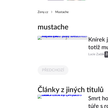
Zeny.cz
Mustache
mustache
Knírek 
totiž m
Lucie Zadák
Ž
PŘEDCHOZÍ
Články z jiných titulů
Smrt ho
túře s r