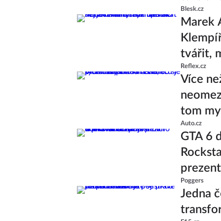
Blesk.cz
Marek A
Klempíř 
tvářit,
Reflex.cz
Více ne
neomeze
tom mys
Auto.cz
GTA 6 d
Rocksta
prezent
Poggers
Jedna č
transfo