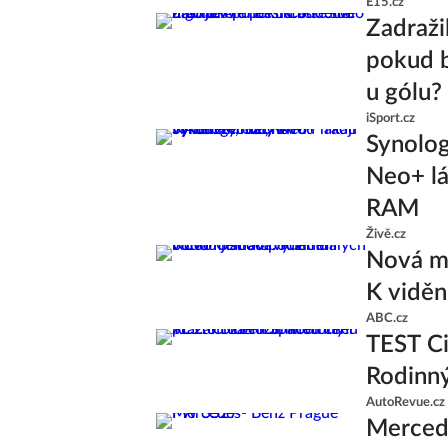
E15.cz
Zadražil
pokud b
u gólu?
iSport.cz
Synolo
Neo+ lá
RAM
Živě.cz
Nová ml
K viděn
ABC.cz
TEST Ci
Rodinný
AutoRevue.cz
Merced