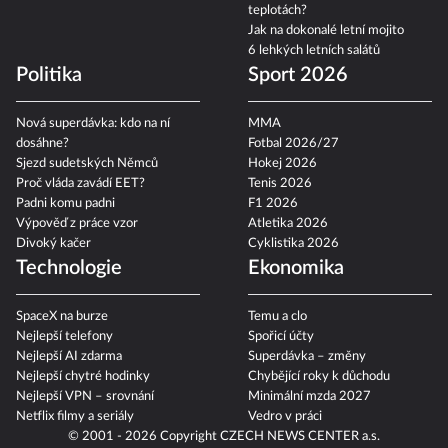
teplotách?
Jak na dokonalé letní mojito
6 lehkých letních salátů
Politika
Sport 2026
Nová superdávka: kdo na ní
MMA
dosáhne?
Fotbal 2026/27
Sjezd sudetských Němců
Hokej 2026
Proč vláda zavádí EET?
Tenis 2026
Padni komu padni
F1 2026
Výpověď z práce vzor
Atletika 2026
Divoký kačer
Cyklistika 2026
Technologie
Ekonomika
SpaceX na burze
Temu a clo
Nejlepší telefony
Spořicí účty
Nejlepší AI zdarma
Superdávka – změny
Nejlepší chytré hodinky
Chybějící roky k důchodu
Nejlepší VPN – srovnání
Minimální mzda 2027
Netflix filmy a seriály
Vedro v práci
© 2001 - 2026 Copyright
CZECH NEWS CENTER a.s.