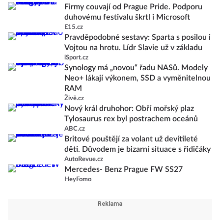
Firmy couvají od Prague Pride. Podporu
duhovému festivalu škrtl i Microsoft
E15.cz
Pravděpodobné sestavy: Sparta s posilou i
Vojtou na hrotu. Lídr Slavie už v základu
iSport.cz
Synology má „novou“ řadu NASů. Modely
Neo+ lákají výkonem, SSD a vyměnitelnou
RAM
Živě.cz
Nový král druhohor: Obří mořský plaz
Tylosaurus rex byl postrachem oceánů
ABC.cz
Britové pouštějí za volant už devítileté
děti. Důvodem je bizarní situace s řidičáky
AutoRevue.cz
Mercedes- Benz Prague FW SS27
HeyFomo