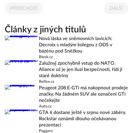
PŘEDCHOZÍ
DALŠÍ
Články z jiných titulů
Nová láska ve sněmovních lavicích:
Decroix s mladým kolegou z ODS v
bazénu pod Sněžkou
Blesk.cz
Zalužnyj zpochybnil vstup do NATO.
Aliance už je jen iluzí bezpečnosti, řídí ji
staré doktríny
Reflex.cz
Peugeot 208 E-GTi má nakopnout prodeje
značky. Na žádném SUV ale označení GTi
nečekejte
Auto.cz
GTA 6 dostane ještě v srpnu nové záběry.
Rockstar oznámil dlouho očekávanou
prezentaci
Poggers