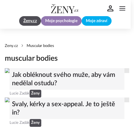
Ženy.cz
Moje psychologie
Moje zdraví
Zeny.cz
Muscular bodies
muscular bodies
Jak obléknout svého muže, aby vám
nedělal ostudu?
Lucie Zadák
Ženy
Svaly, kérky a sex-appeal. Je to ještě
in?
Lucie Zadák
Ženy