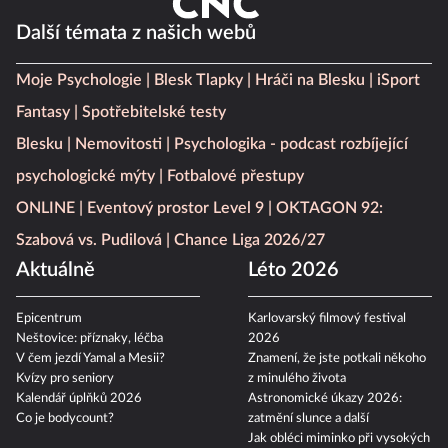
Další témata z našich webů
Moje Psychologie
Blesk Tlapky
Hráči na Blesku
iSport
Fantasy
Spotřebitelské testy
Blesku
Nemovitosti
Psychologika - podcast rozbíjející
psychologické mýty
Fotbalové přestupy
ONLINE
Eventový prostor Level 9
OKTAGON 92:
Szabová vs. Pudilová
Chance Liga 2026/27
Aktuálně
Léto 2026
Epicentrum
Karlovarský filmový festival
Neštovice: příznaky, léčba
2026
V čem jezdí Yamal a Mesii?
Znamení, že jste potkali někoho
Kvízy pro seniory
z minulého života
Kalendář úplňků 2026
Astronomické úkazy 2026:
Co je bodycount?
zatmění slunce a další
Jak obléci miminko při vysokých