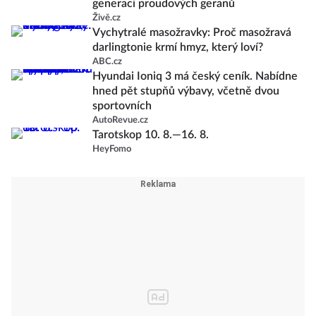
generaci proudových geranů
Živě.cz
Vychytralé masožravky: Proč masožravá
darlingtonie krmí hmyz, který loví?
ABC.cz
Hyundai Ioniq 3 má český ceník. Nabídne
hned pět stupňů výbavy, včetně dvou
sportovních
AutoRevue.cz
Tarotskop 10. 8.—16. 8.
HeyFomo