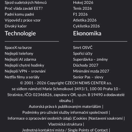
Sjezd sudetských Němců
Hokej 2026
Proč vláda zavádí EET?
Tenis 2026
Padni komu padni
F1 2026
Výpověď z práce vzor
Atletika 2026
Divoký kačer
Cyklistika 2026
Technologie
Ekonomika
SpaceX na burze
Smrt OSVČ
Nejlepší telefony
Spořicí účty
Nejlepší AI zdarma
Superdávka – změny
Nejlepší chytré hodinky
Důchody 2027
Nejlepší VPN – srovnání
Minimální mzda 2027
Netflix filmy a seriály
Senior Pas – slevy
© 2001 - 2026 Copyright
CZECH NEWS CENTER a.s.
se sídlem náměstí Marie Schmolkové 3493/1, 100 00 Praha 10 -
Strašnice, IČO: 02346826, zapsána v OR, sp.zn. B 19490 a dodavatelé
obsahu
Autorská práva k publikovaným materiálům
Podmínky pro užívání služby informační společnosti
Informace o zpracování osobních údajů
Cookies
Nastavení soukromí
Vlastnická struktura
Jednotná kontaktní místa / Single Points of Contact