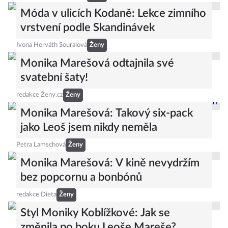
Móda v ulicích Kodaně: Lekce zimního
vrstvení podle Skandinávek
Ivona Horváth Souralová
Ženy
Monika Marešová odtajnila své
svatební šaty!
redakce Ženy.cz
Ženy
Monika Marešová: Takový six-pack
jako Leoš jsem nikdy neměla
Petra Lamschová
Ženy
Monika Marešová: V kině nevydržím
bez popcornu a bonbónů
redakce Dieta
Ženy
Styl Moniky Koblížkové: Jak se
změnila po boku Leoše Mareše?