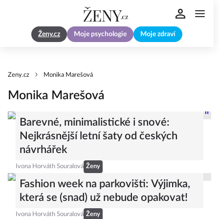
Ženy.cz
Moje psychologie
Moje zdraví
Zeny.cz
Monika Marešová
Monika Marešová
Barevné, minimalistické i snové:
Nejkrásnější letní šaty od českých
návrhářek
Ivona Horváth Souralová
Ženy
Fashion week na parkovišti: Výjimka,
která se (snad) už nebude opakovat!
Ivona Horváth Souralová
Ženy