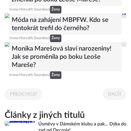
Ivona Horváth Souralová
Ženy
Móda na zahájení MBPFW. Kdo se
tentokrát trefil do černého?
Ivona Horváth Souralová
Ženy
Monika Marešová slaví narozeniny!
Jak se proměnila po boku Leoše
Mareše?
Ivona Horváth Souralová
Ženy
PŘEDCHOZÍ
DALŠÍ
Články z jiných titulů
Úsměvy v Dámském klubu a pak… Dýka do
zad od Decroix!