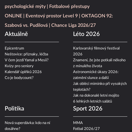
psychologické mýty
Fotbalové přestupy
ONLINE
Eventový prostor Level 9
OKTAGON 92:
Szabová vs. Pudilová
Chance Liga 2026/27
Aktuálně
Léto 2026
Epicentrum
Karlovarský filmový festival
Neštovice: příznaky, léčba
2026
V čem jezdí Yamal a Mesii?
Znamení, že jste potkali někoho
Kvízy pro seniory
z minulého života
Kalendář úplňků 2026
Astronomické úkazy 2026:
Co je bodycount?
zatmění slunce a další
Jak obléci miminko při vysokých
teplotách?
Jak na dokonalé letní mojito
6 lehkých letních salátů
Politika
Sport 2026
Nová superdávka: kdo na ní
MMA
dosáhne?
Fotbal 2026/27