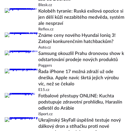
Blesk.cz
Koloběh tyranie: Ruská exilová opozice si
jen dělí kůži nezabitého medvěda, systém
ale nespraví
Reflex.cz
Známe ceny nového Hyundai Ioniq 3!
Zatopí konkurenčním hatchbackům?
Auto.cz
Samsung okouzlil Prahu dronovou show k
odstartování prodeje nových produktů
Poggers
Řada iPhone 17 možná zdraží už ode
dneška. Apple navíc škrtá jejich výrobu
víc, než se čekalo
E15.cz
Fotbalové přestupy ONLINE: Kuchta
podstupuje zdravotní prohlídku, Haraslín
odletěl do Arábie
iSport.cz
Ukrajinský SkyFall úspěšně testuje nový
dálkový dron a stíhačku proti nové