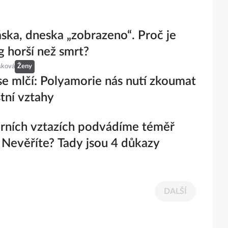
áska, dneska „zobrazeno“. Proč je
g horší než smrt?
sková
Ženy
e mlčí: Polyamorie nás nutí zkoumat
stní vztahy
rních vztazích podvádíme téměř
. Nevěříte? Tady jsou 4 důkazy
DALŠÍ