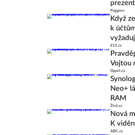
prezent
Poggers
Když ze
k účtům
vyžaduj
E15.cz
Pravděp
Vojtou 
iSport.cz
Synolo
Neo+ lá
RAM
Živě.cz
Nová ml
K viděn
ABC.cz