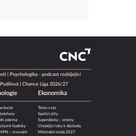
sti
Psychologika - podcast rozbíjející
Pudilová
Chance Liga 2026/27
ologie
Ekonomika
a burze
Temu a clo
 telefony
Spořicí účty
 AI zdarma
Superdávka – změny
 chytré hodinky
Chybějící roky k důchodu
 VPN – srovnání
Minimální mzda 2027