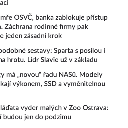
aci
mře OSVČ, banka zablokuje přístup
. Záchrana rodinné firmy pak
e jeden zásadní krok
odobné sestavy: Sparta s posilou i
na hrotu. Lídr Slavie už v základu
gy má „novou“ řadu NASů. Modely
kají výkonem, SSD a vyměnitelnou
áďata vyder malých v Zoo Ostrava:
í budou jen do podzimu