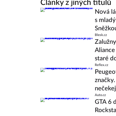
Články z jiných titulů
Nová lá
s mlad
Sněžko
Blesk.cz
Zalužny
Aliance 
staré d
Reflex.cz
Peugeo
značky.
nečekej
Auto.cz
GTA 6 d
Rocksta