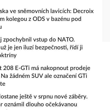
ska ve sněmovních lavicích: Decroix
ým kolegou z ODS v bazénu pod
u
j zpochybnil vstup do NATO.
už je jen iluzí bezpečnosti, řídí ji
oktríny
t 208 E-GTi má nakopnout prodeje
 Na žádném SUV ale označení GTi
te
ostane ještě v srpnu nové záběry.
r oznámil dlouho očekávanou