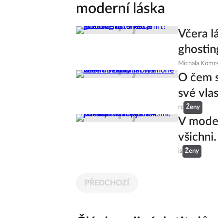
moderní láska
Včera l
ghostin
Michala Komr
O čem s
své vla
rc
Ženy
V mode
všichni
is
Ženy
PŘEDCHOZÍ