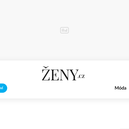
Móda
ví