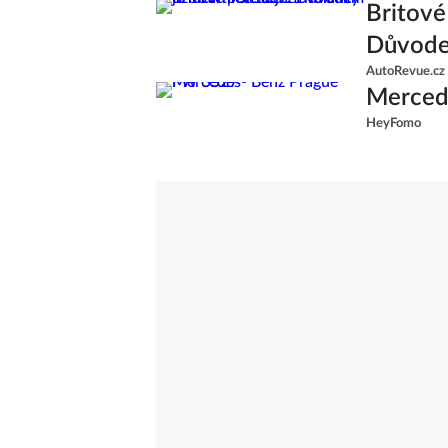
Britové 
Důvodem
AutoRevue.cz
Merced
HeyFomo