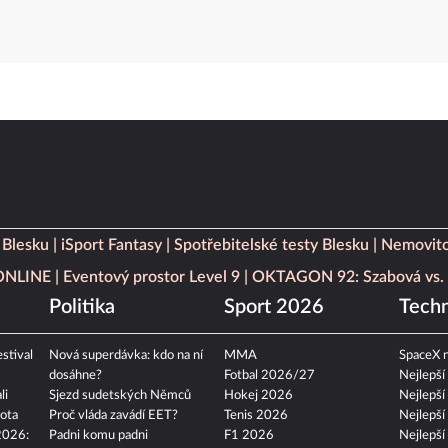
 Blesku
iSport Fantasy
Spotřebitelské testy Blesku
Nemovito
 ONLINE
Eventový prostor Level 9
OKTAGON 92: Szabová vs. 
Politika
Sport 2026
Techn
stival
Nová superdávka: kdo na ní
MMA
SpaceX n
dosáhne?
Fotbal 2026/27
Nejlepší
li
Sjezd sudetských Němců
Hokej 2026
Nejlepší
ota
Proč vláda zavádí EET?
Tenis 2026
Nejlepší
2026:
Padni komu padni
F1 2026
Nejlepší