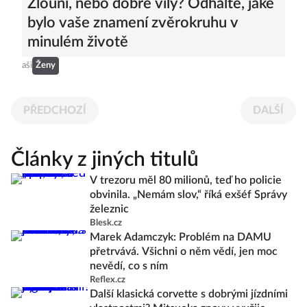
Zlouni, nebo dobré víly? Odhalte, jaké
bylo vaše znamení zvěrokruhu v
minulém životě
aši
Ženy
PŘEDCHOZÍ
DALŠÍ
Články z jiných titulů
V trezoru měl 80 milionů, teď ho policie
obvinila. „Nemám slov,“ říká exšéf Správy
železnic
Blesk.cz
Marek Adamczyk: Problém na DAMU
přetrvává. Všichni o něm vědí, jen moc
nevědí, co s ním
Reflex.cz
Další klasická corvette s dobrými jízdními