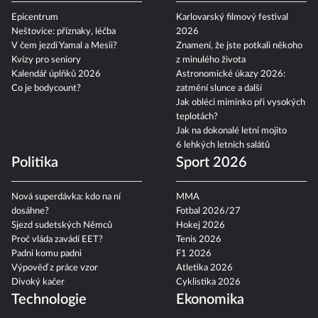
Epicentrum
Karlovarský filmový festival
Neštovice: příznaky, léčba
2026
V čem jezdí Yamal a Mesii?
Znamení, že jste potkali někoho
Kvízy pro seniory
z minulého života
Kalendář úplňků 2026
Astronomické úkazy 2026:
Co je bodycount?
zatmění slunce a další
Jak obléci miminko při vysokých
teplotách?
Jak na dokonalé letní mojito
6 lehkých letních salátů
Politika
Sport 2026
Nová superdávka: kdo na ní
MMA
dosáhne?
Fotbal 2026/27
Sjezd sudetských Němců
Hokej 2026
Proč vláda zavádí EET?
Tenis 2026
Padni komu padni
F1 2026
Výpověď z práce vzor
Atletika 2026
Divoký kačer
Cyklistika 2026
Technologie
Ekonomika