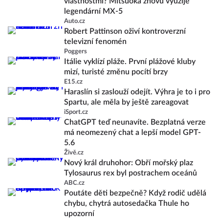
vlastnostmi? Mitsuoka znovu využije
legendární MX-5
Auto.cz
Robert Pattinson oživí kontroverzní
televizní fenomén
Poggers
Itálie vyklízí pláže. První plážové kluby
mizí, turisté změnu pocítí brzy
E15.cz
Haraslín si zaslouží odejít. Výhra je to i pro
Spartu, ale měla by ještě zareagovat
iSport.cz
ChatGPT teď neunavíte. Bezplatná verze
má neomezený chat a lepší model GPT-
5.6
Živě.cz
Nový král druhohor: Obří mořský plaz
Tylosaurus rex byl postrachem oceánů
ABC.cz
Poutáte děti bezpečně? Když rodič udělá
chybu, chytrá autosedačka Thule ho
upozorní