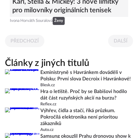
Karl, Stella & Mickey: 3 nové limitky
pro milovníky originálních tenisek
Ivona Horváth Souralová
Ženy
PŘEDCHOZÍ
DALŠÍ
Články z jiných titulů
Exministryně s Havránkem dováděli v
Polsku: První slova Decroix i Havránkové!
Blesk.cz
Hra o letiště. Proč by se Babišovi hodilo
dát část ruzyňských akcií na burzu?
Reflex.cz
Výhřev, čidla a stačí, říká průzkum.
Pokročilá elektronika není prioritou
zákazníků
Auto.cz
Samsung okouzlil Prahu dronovou show k