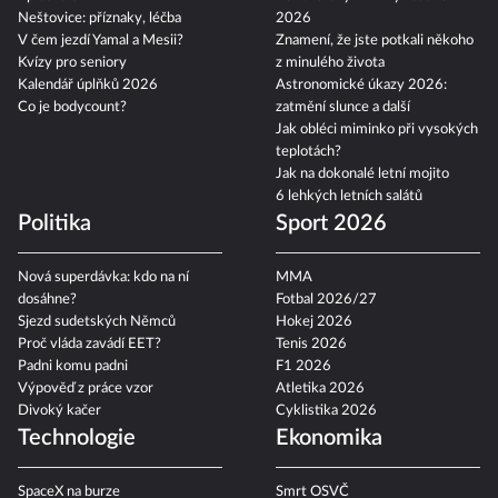
Neštovice: příznaky, léčba
2026
V čem jezdí Yamal a Mesii?
Znamení, že jste potkali někoho
Kvízy pro seniory
z minulého života
Kalendář úplňků 2026
Astronomické úkazy 2026:
Co je bodycount?
zatmění slunce a další
Jak obléci miminko při vysokých
teplotách?
Jak na dokonalé letní mojito
6 lehkých letních salátů
Politika
Sport 2026
Nová superdávka: kdo na ní
MMA
dosáhne?
Fotbal 2026/27
Sjezd sudetských Němců
Hokej 2026
Proč vláda zavádí EET?
Tenis 2026
Padni komu padni
F1 2026
Výpověď z práce vzor
Atletika 2026
Divoký kačer
Cyklistika 2026
Technologie
Ekonomika
SpaceX na burze
Smrt OSVČ