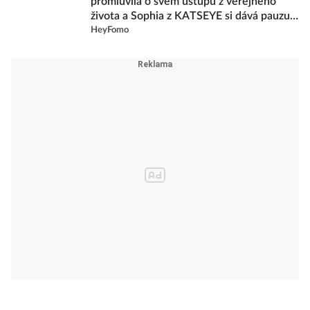
promluvila o svém ústupu z veřejného
života a Sophia z KATSEYE si dává pauzu
od skupiny
HeyFomo