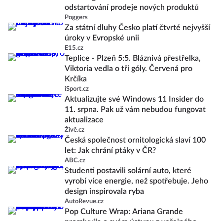
odstartování prodeje nových produktů
Poggers
Za státní dluhy Česko platí čtvrté nejvyšší
úroky v Evropské unii
E15.cz
Teplice - Plzeň 5:5. Bláznivá přestřelka,
Viktoria vedla o tři góly. Červená pro
Krčíka
iSport.cz
Aktualizujte své Windows 11 Insider do
11. srpna. Pak už vám nebudou fungovat
aktualizace
Živě.cz
Česká společnost ornitologická slaví 100
let: Jak chrání ptáky v ČR?
ABC.cz
Studenti postavili solární auto, které
vyrobí více energie, než spotřebuje. Jeho
design inspirovala ryba
AutoRevue.cz
Pop Culture Wrap: Ariana Grande