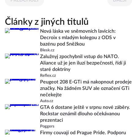
PŘEDCHOZÍ
DALŠÍ
Články z jiných titulů
Nová láska ve sněmovních lavicích:
Decroix s mladým kolegou z ODS v
bazénu pod Sněžkou
Blesk.cz
Zalužnyj zpochybnil vstup do NATO.
Aliance už je jen iluzí bezpečnosti, řídí ji
staré doktríny
Reflex.cz
Peugeot 208 E-GTi má nakopnout prodeje
značky. Na žádném SUV ale označení GTi
nečekejte
Auto.cz
GTA 6 dostane ještě v srpnu nové záběry.
Rockstar oznámil dlouho očekávanou
prezentaci
Poggers
Firmy couvají od Prague Pride. Podporu