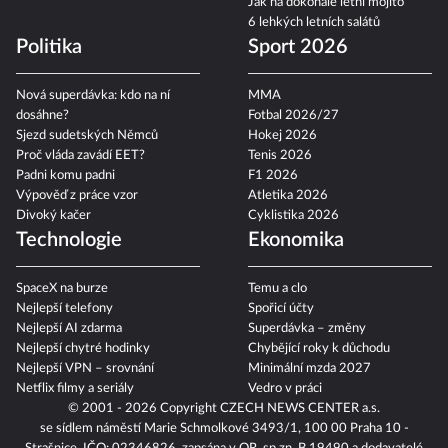
Jak na dokonalé letní mojito
6 lehkých letních salátů
Politika
Sport 2026
Nová superdávka: kdo na ní
MMA
dosáhne?
Fotbal 2026/27
Sjezd sudetských Němců
Hokej 2026
Proč vláda zavádí EET?
Tenis 2026
Padni komu padni
F1 2026
Výpověď z práce vzor
Atletika 2026
Divoký kačer
Cyklistika 2026
Technologie
Ekonomika
SpaceX na burze
Temu a clo
Nejlepší telefony
Spořicí účty
Nejlepší AI zdarma
Superdávka – změny
Nejlepší chytré hodinky
Chybějící roky k důchodu
Nejlepší VPN – srovnání
Minimální mzda 2027
Netflix filmy a seriály
Vedro v práci
© 2001 - 2026 Copyright
CZECH NEWS CENTER a.s.
se sídlem náměstí Marie Schmolkové 3493/1, 100 00 Praha 10 -