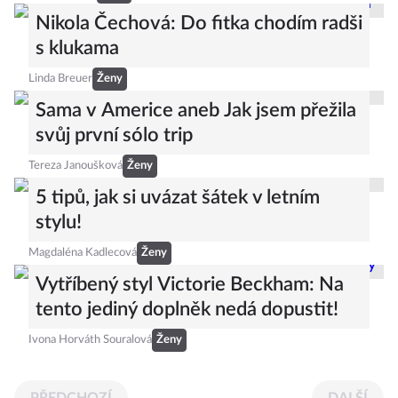
Nikola Čechová: Do fitka chodím radši
s klukama
Linda Breuer
Ženy
Sama v Americe aneb Jak jsem přežila
svůj první sólo trip
Tereza Janoušková
Ženy
5 tipů, jak si uvázat šátek v letním
stylu!
Magdaléna Kadlecová
Ženy
Vytříbený styl Victorie Beckham: Na
tento jediný doplněk nedá dopustit!
Ivona Horváth Souralová
Ženy