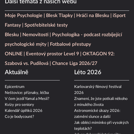
Další témata z našich webů
Moje Psychologie
Blesk Tlapky
Hráči na Blesku
iSport
Fantasy
Spotřebitelské testy
Blesku
Nemovitosti
Psychologika - podcast rozbíjející
psychologické mýty
Fotbalové přestupy
ONLINE
Eventový prostor Level 9
OKTAGON 92:
Szabová vs. Pudilová
Chance Liga 2026/27
Aktuálně
Léto 2026
Epicentrum
Karlovarský filmový festival
Neštovice: příznaky, léčba
2026
V čem jezdí Yamal a Mesii?
Znamení, že jste potkali někoho
Kvízy pro seniory
z minulého života
Kalendář úplňků 2026
Astronomické úkazy 2026:
Co je bodycount?
zatmění slunce a další
Jak obléci miminko při vysokých
teplotách?