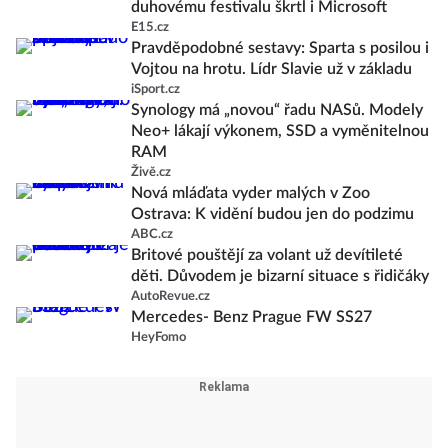
duhovému festivalu škrtl i Microsoft
E15.cz
Pravděpodobné sestavy: Sparta s posilou i
Vojtou na hrotu. Lídr Slavie už v základu
iSport.cz
Synology má „novou“ řadu NASů. Modely
Neo+ lákají výkonem, SSD a vyměnitelnou
RAM
Živě.cz
Nová mláďata vyder malých v Zoo
Ostrava: K vidění budou jen do podzimu
ABC.cz
Britové pouštějí za volant už devítileté
děti. Důvodem je bizarní situace s řidičáky
AutoRevue.cz
Mercedes- Benz Prague FW SS27
HeyFomo