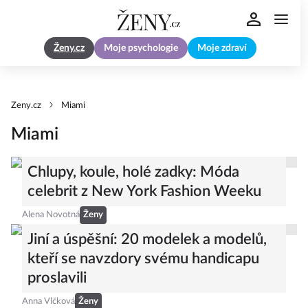
Ženy.cz
Moje psychologie
Moje zdraví
Zeny.cz
Miami
Miami
Chlupy, koule, holé zadky: Móda
celebrit z New York Fashion Weeku
Alena Novotná
Ženy
Jiní a úspěšní: 20 modelek a modelů,
kteří se navzdory svému handicapu
proslavili
Anna Vlčková
Ženy