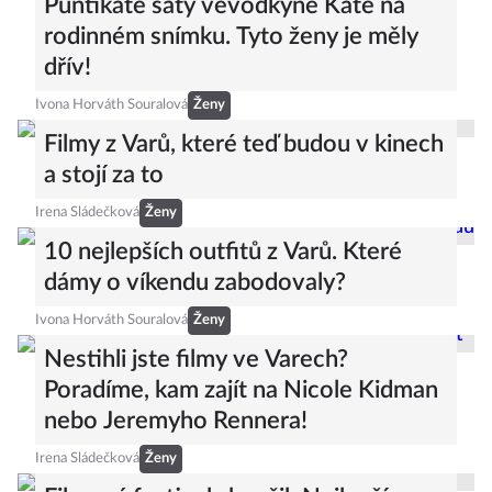
Puntíkaté šaty vévodkyně Kate na
rodinném snímku. Tyto ženy je měly
dřív!
Ivona Horváth Souralová
Ženy
Filmy z Varů, které teď budou v kinech
a stojí za to
Irena Sládečková
Ženy
10 nejlepších outfitů z Varů. Které
dámy o víkendu zabodovaly?
Ivona Horváth Souralová
Ženy
Nestihli jste filmy ve Varech?
Poradíme, kam zajít na Nicole Kidman
nebo Jeremyho Rennera!
Irena Sládečková
Ženy