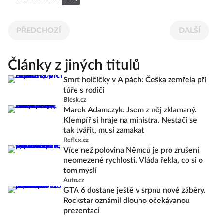
PŘEDCHOZÍ
DALŠÍ
Články z jiných titulů
Smrt holčičky v Alpách: Češka zemřela při
túře s rodiči
Blesk.cz
Marek Adamczyk: Jsem z něj zklamaný.
Klempíř si hraje na ministra. Nestačí se
tak tvářit, musí zamakat
Reflex.cz
Více než polovina Němců je pro zrušení
neomezené rychlosti. Vláda řekla, co si o
tom myslí
Auto.cz
GTA 6 dostane ještě v srpnu nové záběry.
Rockstar oznámil dlouho očekávanou
prezentaci