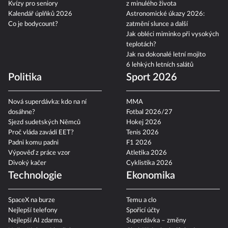
Kvízy pro seniory
z minulého života
Kalendář úplňků 2026
Astronomické úkazy 2026:
Co je bodycount?
zatmění slunce a další
Jak obléci miminko při vysokých
teplotách?
Jak na dokonalé letní mojito
6 lehkých letních salátů
Politika
Sport 2026
Nová superdávka: kdo na ní
MMA
dosáhne?
Fotbal 2026/27
Sjezd sudetských Němců
Hokej 2026
Proč vláda zavádí EET?
Tenis 2026
Padni komu padni
F1 2026
Výpověď z práce vzor
Atletika 2026
Divoký kačer
Cyklistika 2026
Technologie
Ekonomika
SpaceX na burze
Temu a clo
Nejlepší telefony
Spořicí účty
Nejlepší AI zdarma
Superdávka – změny