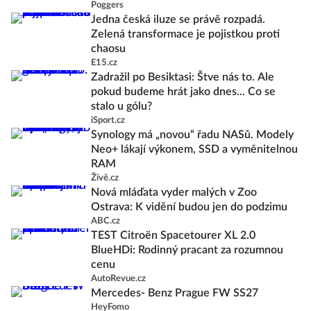
Poggers
Jedna česká iluze se právě rozpadá.
Zelená transformace je pojistkou proti
chaosu
E15.cz
Zadražil po Besiktasi: Štve nás to. Ale
pokud budeme hrát jako dnes... Co se
stalo u gólu?
iSport.cz
Synology má „novou“ řadu NASů. Modely
Neo+ lákají výkonem, SSD a vyměnitelnou
RAM
Živě.cz
Nová mláďata vyder malých v Zoo
Ostrava: K vidění budou jen do podzimu
ABC.cz
TEST Citroën Spacetourer XL 2.0
BlueHDi: Rodinný pracant za rozumnou
cenu
AutoRevue.cz
Mercedes- Benz Prague FW SS27
HeyFomo