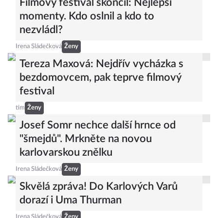
Filmový festival skončil: Nejlepší
momenty. Kdo oslnil a kdo to
nezvládl?
Irena Sládečková
Ženy
Tereza Maxová: Nejdřív vycházka s
bezdomovcem, pak teprve filmový
festival
tim
Ženy
Josef Somr nechce další hrnce od
"šmejdů". Mrkněte na novou
karlovarskou znělku
Irena Sládečková
Ženy
Skvělá zpráva! Do Karlových Varů
dorazí i Uma Thurman
Irena Sládečková
Ženy