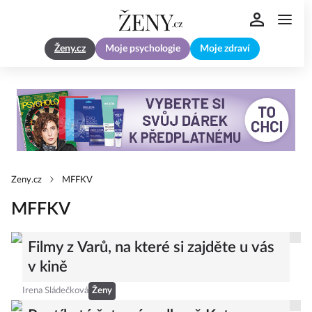
Ženy.cz
Moje psychologie
Moje zdraví
Zeny.cz
MFFKV
MFFKV
Filmy z Varů, na které si zajděte u vás
v kině
Irena Sládečková
Ženy