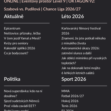
ONLINE
Eventový prostor Level 9
OKTAGON 92:
Szabová vs. Pudilová
Chance Liga 2026/27
Aktuálně
Léto 2026
Epicentrum
Karlovarský filmový festival
Neštovice: příznaky, léčba
2026
V čem jezdí Yamal a Mesii?
Znamení, že jste potkali někoho
Kvízy pro seniory
z minulého života
Kalendář úplňků 2026
Astronomické úkazy 2026:
Co je bodycount?
zatmění slunce a další
Jak obléci miminko při vysokých
teplotách?
Jak na dokonalé letní mojito
6 lehkých letních salátů
Politika
Sport 2026
Nová superdávka: kdo na ní
MMA
dosáhne?
Fotbal 2026/27
Sjezd sudetských Němců
Hokej 2026
Proč vláda zavádí EET?
Tenis 2026