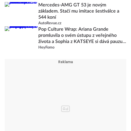
Mercedes-AMG GT 53 je novým
základem. Stačí mu imitace šestiválce a
544 koní
AutoRevue.cz
Pop Culture Wrap: Ariana Grande
promluvila o svém ústupu z veřejného
života a Sophia z KATSEYE si dává pauzu
od skupiny
HeyFomo