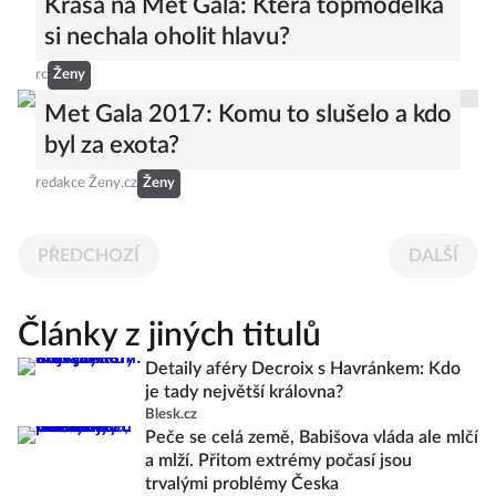
Krása na Met Gala: Která topmodelka
si nechala oholit hlavu?
rc
Ženy
Met Gala 2017: Komu to slušelo a kdo
byl za exota?
redakce Ženy.cz
Ženy
PŘEDCHOZÍ
DALŠÍ
Články z jiných titulů
Detaily aféry Decroix s Havránkem: Kdo
je tady největší královna?
Blesk.cz
Peče se celá země, Babišova vláda ale mlčí
a mlží. Přitom extrémy počasí jsou
trvalými problémy Česka