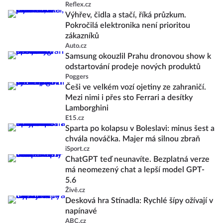
Reflex.cz
Výhřev, čidla a stačí, říká průzkum.
Pokročilá elektronika není prioritou
zákazníků
Auto.cz
Samsung okouzlil Prahu dronovou show k
odstartování prodeje nových produktů
Poggers
Češi ve velkém vozí ojetiny ze zahraničí.
Mezi nimi i přes sto Ferrari a desítky
Lamborghini
E15.cz
Sparta po kolapsu v Boleslavi: minus šest a
chvála nováčka. Majer má silnou zbraň
iSport.cz
ChatGPT teď neunavíte. Bezplatná verze
má neomezený chat a lepší model GPT-
5.6
Živě.cz
Desková hra Stínadla: Rychlé šípy ožívají v
napínavé
ABC.cz