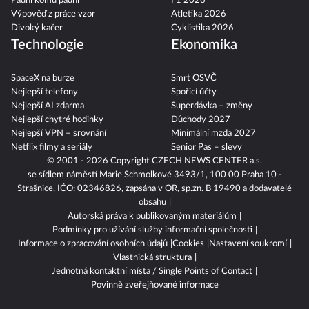
Padni komu padni
F1 2026
Výpověď z práce vzor
Atletika 2026
Divoký kačer
Cyklistika 2026
Technologie
Ekonomika
SpaceX na burze
Smrt OSVČ
Nejlepší telefony
Spořicí účty
Nejlepší AI zdarma
Superdávka – změny
Nejlepší chytré hodinky
Důchody 2027
Nejlepší VPN – srovnání
Minimální mzda 2027
Netflix filmy a seriály
Senior Pas – slevy
© 2001 - 2026 Copyright
CZECH NEWS CENTER a.s.
se sídlem náměstí Marie Schmolkové 3493/1, 100 00 Praha 10 -
Strašnice, IČO: 02346826, zapsána v OR, sp.zn. B 19490 a dodavatelé
obsahu
Autorská práva k publikovaným materiálům
Podmínky pro užívání služby informační společnosti
Informace o zpracování osobních údajů
Cookies
Nastavení soukromí
Vlastnická struktura
Jednotná kontaktní místa / Single Points of Contact
Povinně zveřejňované informace