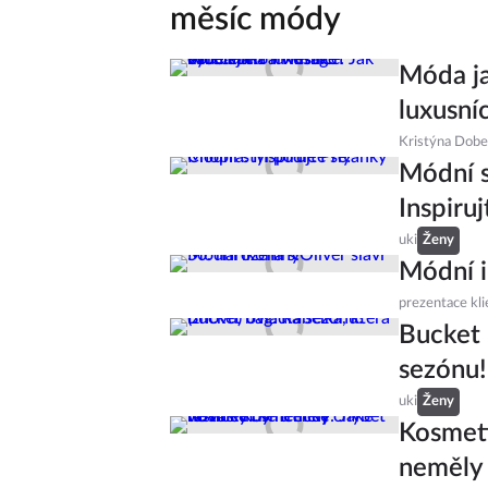
měsíc módy
Móda ja
luxusní
Kristýna Dob
Módní s
Inspiruj
uki
Ženy
Módní i
prezentace kli
Bucket 
sezónu!
uki
Ženy
Kosmeti
neměly 