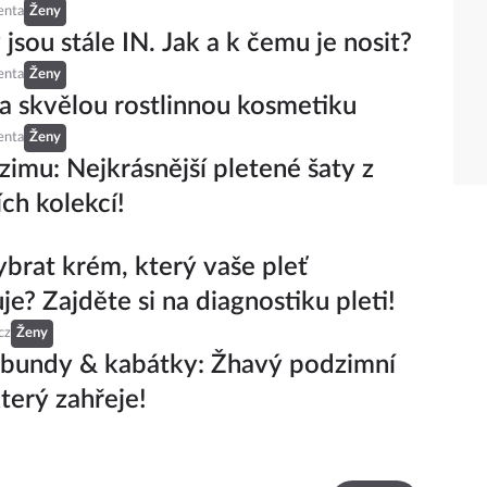
enta
Ženy
jsou stále IN. Jak a k čemu je nosit?
enta
Ženy
na skvělou rostlinnou kosmetiku
enta
Ženy
zimu: Nejkrásnější pletené šaty z
ích kolekcí!
vybrat krém, který vaše pleť
je? Zajděte si na diagnostiku pleti!
cz
Ženy
 bundy & kabátky: Žhavý podzimní
který zahřeje!