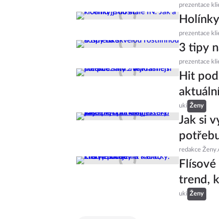
prezentace kli
Holínky 
prezentace kli
3 tipy 
prezentace kli
Hit pod
aktuáln
uki
Ženy
Jak si 
potřebu
redakce Ženy.
Flísové
trend, 
uki
Ženy