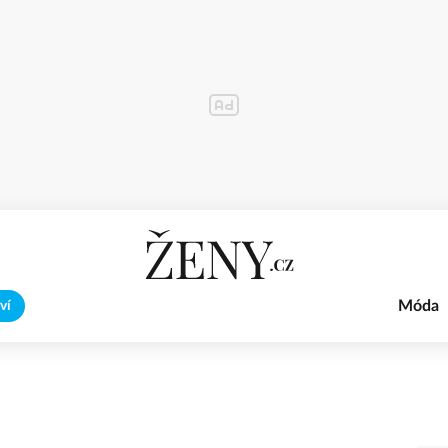
Móda
ví