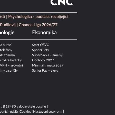
sti
Psychologika - podcast rozbíjející
Pudilová
Chance Liga 2026/27
ologie
Ekonomika
a burze
Smrt OSVČ
 telefony
Spořicí účty
 AI zdarma
Superdávka – změny
 chytré hodinky
Důchody 2027
 VPN – srovnání
Minimální mzda 2027
ilmy a seriály
Senior Pas – slevy
n. B 19490 a dodavatelé obsahu
obních údajů
Cookies
Nastavení soukromí