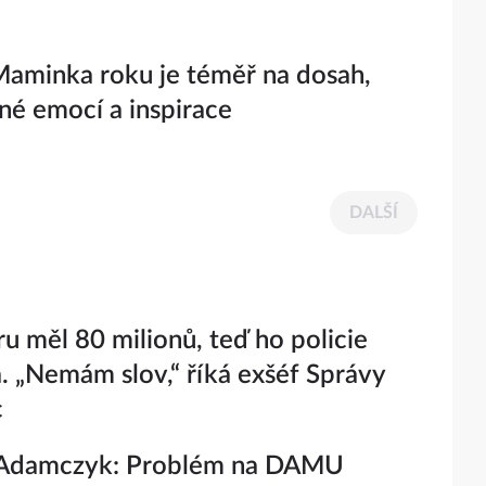
Maminka roku je téměř na dosah,
né emocí a inspirace
DALŠÍ
ru měl 80 milionů, teď ho policie
a. „Nemám slov,“ říká exšéf Správy
c
Adamczyk: Problém na DAMU