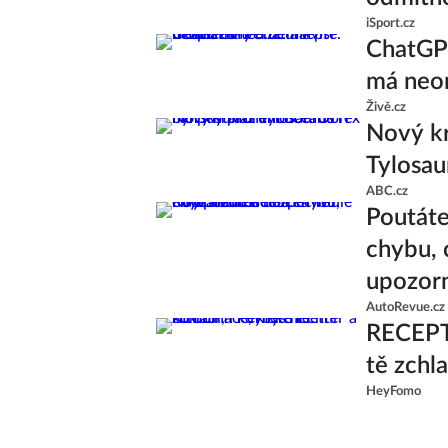
iSport.cz
ChatGPT
má neom
Živě.cz
Nový kr
Tylosau
ABC.cz
Poutáte
chybu, 
upozor
AutoRevue.cz
RECEPT:
tě zchl
HeyFomo