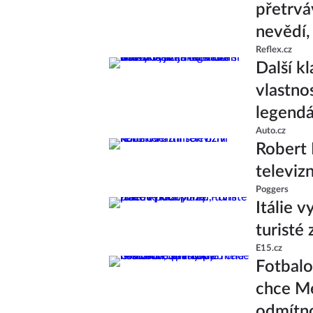
přetrvá
nevědí,
Reflex.cz
Další k
vlastno
legend
Auto.cz
Robert 
televiz
Poggers
Itálie v
turisté
E15.cz
Fotbalo
chce Me
odmítn