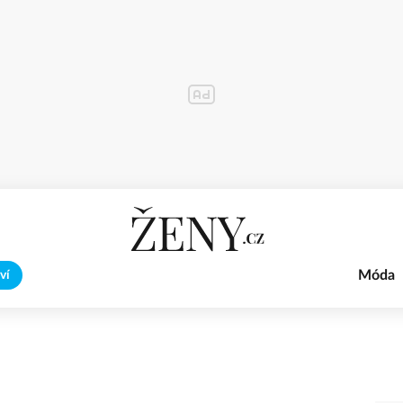
Móda
ví