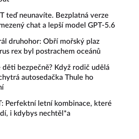
 teď neunavíte. Bezplatná verze
ezený chat a lepší model GPT-5.6
ál druhohor: Obří mořský plaz
rus rex byl postrachem oceánů
 děti bezpečně? Když rodič udělá
chytrá autosedačka Thule ho
ní
 Perfektní letní kombinace, které
adí, i kdybys nechtěl*a