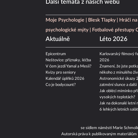
Další témata z našich webů
Moje Psychologie
Blesk Tlapky
Hráči na
psychologické mýty
Fotbalové přestupy
Aktuálně
Léto 2026
Epicentrum
Karlovarský filmový fe
Neštovice: příznaky, léčba
2026
V čem jezdí Yamal a Mesii?
Znamení, že jste potka
Kvízy pro seniory
někoho z minulého živ
Kalendář úplňků 2026
Astronomické úkazy 
Co je bodycount?
zatmění slunce a další
Jak obléci miminko při
vysokých teplotách?
Jak na dokonalé letní 
6 lehkých letních salá
se sídlem náměstí Marie Schmol
Autorská práva k publikovaným materiálům