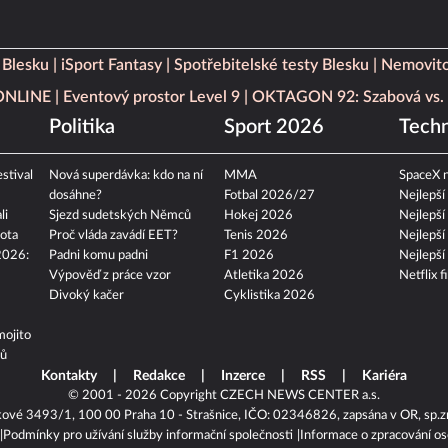
 Blesku
iSport Fantasy
Spotřebitelské testy Blesku
Nemovito
 ONLINE
Eventový prostor Level 9
OKTAGON 92: Szabová vs. 
Politika
Sport 2026
Techn
stival
Nová superdávka: kdo na ní
MMA
SpaceX n
dosáhne?
Fotbal 2026/27
Nejlepší
li
Sjezd sudetských Němců
Hokej 2026
Nejlepší
ota
Proč vláda zavádí EET?
Tenis 2026
Nejlepší
2026:
Padni komu padni
F1 2026
Nejlepší
Výpověď z práce vzor
Atletika 2026
Netflix f
Divoký kačer
Cyklistika 2026
mojito
tů
Kontakty
Redakce
Inzerce
RSS
Kariéra
© 2001 - 2026 Copyright
CZECH NEWS CENTER a.s.
kové 3493/1, 100 00 Praha 10 - Strašnice, IČO: 02346826, zapsána v OR, sp.z
Podmínky pro užívání služby informační společnosti
Informace o zpracování os