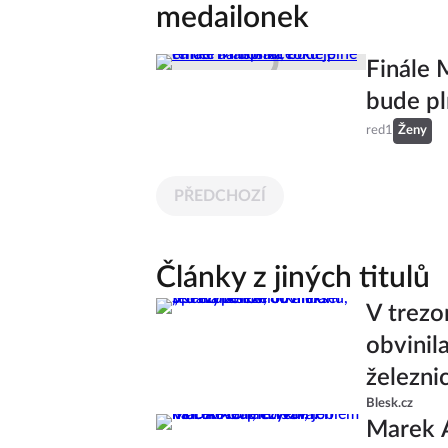
medailonek
Finále 
bude pl
red1
Ženy
PŘEDCHOZÍ
Články z jiných titulů
V trezo
obvinil
železni
Blesk.cz
Marek 