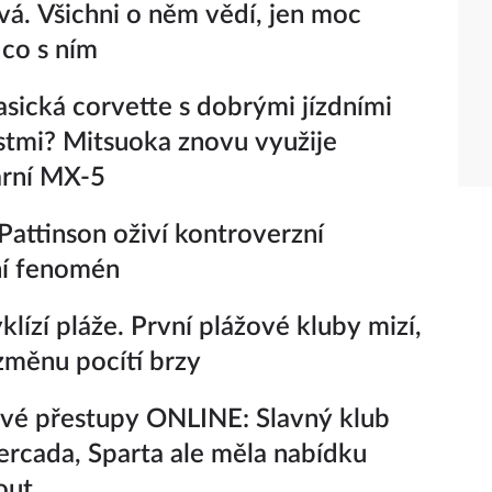
vá. Všichni o něm vědí, jen moc
 co s ním
lasická corvette s dobrými jízdními
stmi? Mitsuoka znovu využije
ární MX-5
Pattinson oživí kontroverzní
ní fenomén
yklízí pláže. První plážové kluby mizí,
 změnu pocítí brzy
vé přestupy ONLINE: Slavný klub
rcada, Sparta ale měla nabídku
out