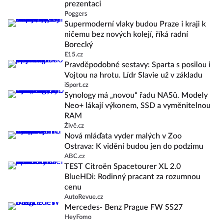
prezentaci
Poggers
Supermoderní vlaky budou Praze i kraji k
ničemu bez nových kolejí, říká radní
Borecký
E15.cz
Pravděpodobné sestavy: Sparta s posilou i
Vojtou na hrotu. Lídr Slavie už v základu
iSport.cz
Synology má „novou“ řadu NASů. Modely
Neo+ lákají výkonem, SSD a vyměnitelnou
RAM
Živě.cz
Nová mláďata vyder malých v Zoo
Ostrava: K vidění budou jen do podzimu
ABC.cz
TEST Citroën Spacetourer XL 2.0
BlueHDi: Rodinný pracant za rozumnou
cenu
AutoRevue.cz
Mercedes- Benz Prague FW SS27
HeyFomo