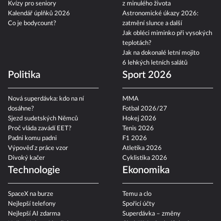
Kvízy pro seniory
z minulého života
Kalendář úplňků 2026
Astronomické úkazy 2026:
Co je bodycount?
zatmění slunce a další
Jak obléci miminko při vysokých
teplotách?
Jak na dokonalé letní mojito
6 lehkých letních salátů
Politika
Sport 2026
Nová superdávka: kdo na ní
MMA
dosáhne?
Fotbal 2026/27
Sjezd sudetských Němců
Hokej 2026
Proč vláda zavádí EET?
Tenis 2026
Padni komu padni
F1 2026
Výpověď z práce vzor
Atletika 2026
Divoký kačer
Cyklistika 2026
Technologie
Ekonomika
SpaceX na burze
Temu a clo
Nejlepší telefony
Spořicí účty
Nejlepší AI zdarma
Superdávka – změny