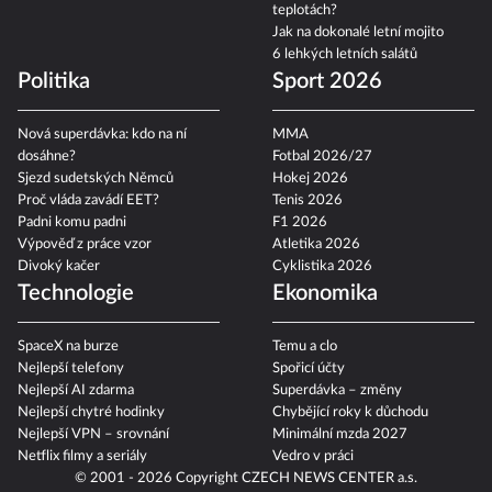
teplotách?
Jak na dokonalé letní mojito
6 lehkých letních salátů
Politika
Sport 2026
Nová superdávka: kdo na ní
MMA
dosáhne?
Fotbal 2026/27
Sjezd sudetských Němců
Hokej 2026
Proč vláda zavádí EET?
Tenis 2026
Padni komu padni
F1 2026
Výpověď z práce vzor
Atletika 2026
Divoký kačer
Cyklistika 2026
Technologie
Ekonomika
SpaceX na burze
Temu a clo
Nejlepší telefony
Spořicí účty
Nejlepší AI zdarma
Superdávka – změny
Nejlepší chytré hodinky
Chybějící roky k důchodu
Nejlepší VPN – srovnání
Minimální mzda 2027
Netflix filmy a seriály
Vedro v práci
© 2001 - 2026 Copyright
CZECH NEWS CENTER a.s.