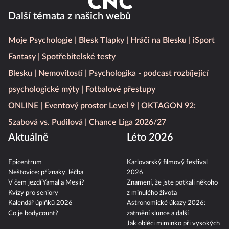
Další témata z našich webů
Moje Psychologie
Blesk Tlapky
Hráči na Blesku
iSport
Fantasy
Spotřebitelské testy
Blesku
Nemovitosti
Psychologika - podcast rozbíjející
psychologické mýty
Fotbalové přestupy
ONLINE
Eventový prostor Level 9
OKTAGON 92:
Szabová vs. Pudilová
Chance Liga 2026/27
Aktuálně
Léto 2026
Epicentrum
Karlovarský filmový festival
Neštovice: příznaky, léčba
2026
V čem jezdí Yamal a Mesii?
Znamení, že jste potkali někoho
Kvízy pro seniory
z minulého života
Kalendář úplňků 2026
Astronomické úkazy 2026:
Co je bodycount?
zatmění slunce a další
Jak obléci miminko při vysokých