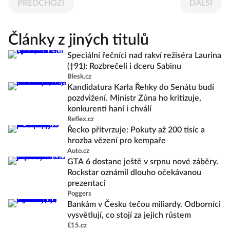
PŘEDCHOZÍ
DALŠÍ
Články z jiných titulů
Speciální řečníci nad rakví režiséra Laurina
(†91): Rozbrečeli i dceru Sabinu
Blesk.cz
Kandidatura Karla Řehky do Senátu budí
pozdvižení. Ministr Zůna ho kritizuje,
konkurenti haní i chválí
Reflex.cz
Řecko přitvrzuje: Pokuty až 200 tisíc a
hrozba vězení pro kempaře
Auto.cz
GTA 6 dostane ještě v srpnu nové záběry.
Rockstar oznámil dlouho očekávanou
prezentaci
Poggers
Bankám v Česku tečou miliardy. Odborníci
vysvětlují, co stojí za jejich růstem
E15.cz