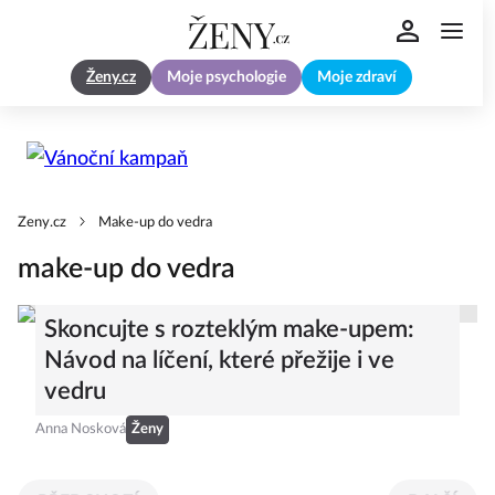
Ženy.cz
Moje psychologie
Moje zdraví
Zeny.cz
Make-up do vedra
make-up do vedra
Skoncujte s rozteklým make-upem:
Návod na líčení, které přežije i ve
vedru
Anna Nosková
Ženy