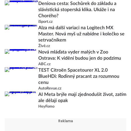
Deniova cesta: Sochůrek do základu a
slávistická stoperská klika. Ukáže i na
Chorého?
iSport.cz
Alza má další variaci na Logitech MX
Master. Nová myš už nabídne i kolečko se
setrvačníkem
Živě.cz
Nová mláďata vyder malých v Zoo
Ostrava: K vidění budou jen do podzimu
ABC.cz
TEST Citroën Spacetourer XL 2.0
BlueHDi: Rodinný pracant za rozumnou
cenu
AutoRevue.cz
AI Meta brýle mají zjednodušit život, zatím
ale dělají opak
HeyFomo