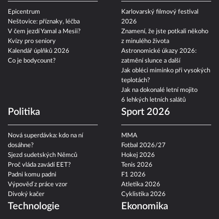
Epicentrum
Karlovarský filmový festival
Neštovice: příznaky, léčba
2026
V čem jezdí Yamal a Mesii?
Znamení, že jste potkali někoho
Kvízy pro seniory
z minulého života
Kalendář úplňků 2026
Astronomické úkazy 2026:
Co je bodycount?
zatmění slunce a další
Jak obléci miminko při vysokých
teplotách?
Jak na dokonalé letní mojito
6 lehkých letních salátů
Politika
Sport 2026
Nová superdávka: kdo na ní
MMA
dosáhne?
Fotbal 2026/27
Sjezd sudetských Němců
Hokej 2026
Proč vláda zavádí EET?
Tenis 2026
Padni komu padni
F1 2026
Výpověď z práce vzor
Atletika 2026
Divoký kačer
Cyklistika 2026
Technologie
Ekonomika