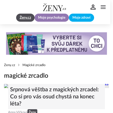
Ženy.cz
Moje psychologie
Moje zdraví
Zeny.cz
Magické zrcadlo
magické zrcadlo
Srpnová věštba z magických zrcadel:
Co si pro vás osud chystá na konec
léta?
Anna Vlčková
Ženy