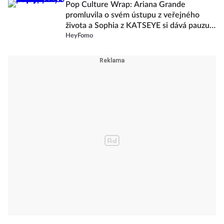
Pop Culture Wrap: Ariana Grande
promluvila o svém ústupu z veřejného
života a Sophia z KATSEYE si dává pauzu
od skupiny
HeyFomo