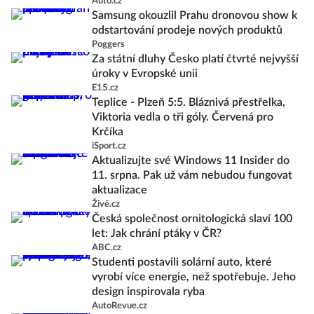
Auto.cz
Samsung okouzlil Prahu dronovou show k
odstartování prodeje nových produktů
Poggers
Za státní dluhy Česko platí čtvrté nejvyšší
úroky v Evropské unii
E15.cz
Teplice - Plzeň 5:5. Bláznivá přestřelka,
Viktoria vedla o tři góly. Červená pro
Krčíka
iSport.cz
Aktualizujte své Windows 11 Insider do
11. srpna. Pak už vám nebudou fungovat
aktualizace
Živě.cz
Česká společnost ornitologická slaví 100
let: Jak chrání ptáky v ČR?
ABC.cz
Studenti postavili solární auto, které
vyrobí více energie, než spotřebuje. Jeho
design inspirovala ryba
AutoRevue.cz