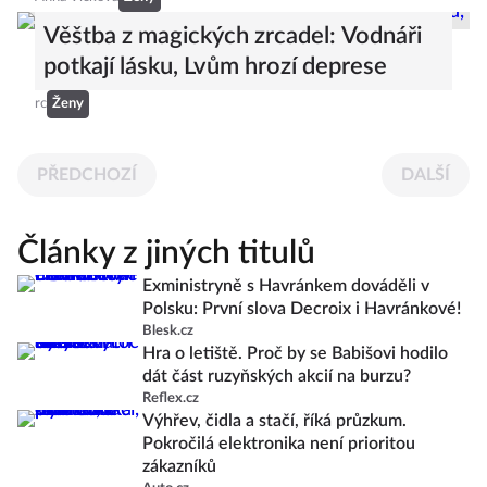
Věštba z magických zrcadel: Vodnáři
potkají lásku, Lvům hrozí deprese
rc
Ženy
PŘEDCHOZÍ
DALŠÍ
Články z jiných titulů
Exministryně s Havránkem dováděli v
Polsku: První slova Decroix i Havránkové!
Blesk.cz
Hra o letiště. Proč by se Babišovi hodilo
dát část ruzyňských akcií na burzu?
Reflex.cz
Výhřev, čidla a stačí, říká průzkum.
Pokročilá elektronika není prioritou
zákazníků