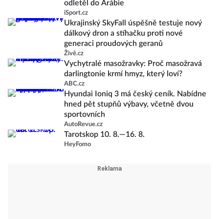
odletěl do Arábie
iSport.cz
Ukrajinský SkyFall úspěšně testuje nový
dálkový dron a stíhačku proti nové
generaci proudových geranů
Živě.cz
Vychytralé masožravky: Proč masožravá
darlingtonie krmí hmyz, který loví?
ABC.cz
Hyundai Ioniq 3 má český ceník. Nabídne
hned pět stupňů výbavy, včetně dvou
sportovních
AutoRevue.cz
Tarotskop 10. 8.—16. 8.
HeyFomo