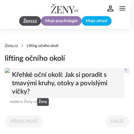
Ženy.cz
Moje psychologie
Moje zdraví
Zeny.cz
Lifting očního okolí
lifting očního okolí
Křehké oční okolí: Jak si poradit s
tmavými kruhy, otoky a povislými
víčky?
redakce Ženy.cz
Ženy
PŘEDCHOZÍ
DALŠÍ