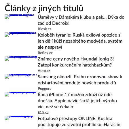
Články z jiných titulů
Úsměvy v Dámském klubu a pak… Dýka do
zad od Decroix!
Blesk.cz
Koloběh tyranie: Ruská exilová opozice si
jen dělí kůži nezabitého medvěda, systém
ale nespraví
Reflex.cz
Známe ceny nového Hyundai Ioniq 3!
Zatopí konkurenčním hatchbackům?
Auto.cz
Samsung okouzlil Prahu dronovou show k
odstartování prodeje nových produktů
Poggers
Řada iPhone 17 možná zdraží už ode
dneška. Apple navíc škrtá jejich výrobu
víc, než se čekalo
E15.cz
Fotbalové přestupy ONLINE: Kuchta
podstupuje zdravotní prohlídku, Haraslín