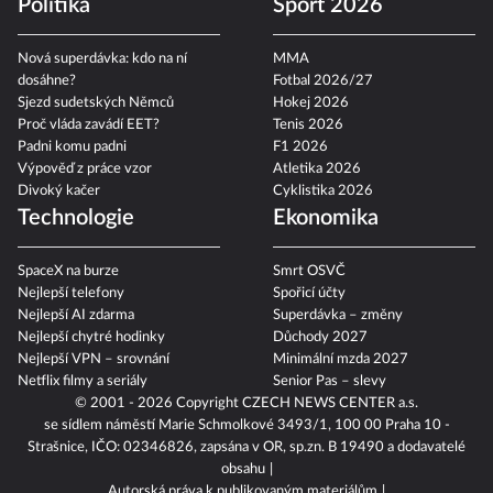
Politika
Sport 2026
Nová superdávka: kdo na ní
MMA
dosáhne?
Fotbal 2026/27
Sjezd sudetských Němců
Hokej 2026
Proč vláda zavádí EET?
Tenis 2026
Padni komu padni
F1 2026
Výpověď z práce vzor
Atletika 2026
Divoký kačer
Cyklistika 2026
Technologie
Ekonomika
SpaceX na burze
Smrt OSVČ
Nejlepší telefony
Spořicí účty
Nejlepší AI zdarma
Superdávka – změny
Nejlepší chytré hodinky
Důchody 2027
Nejlepší VPN – srovnání
Minimální mzda 2027
Netflix filmy a seriály
Senior Pas – slevy
© 2001 - 2026 Copyright
CZECH NEWS CENTER a.s.
se sídlem náměstí Marie Schmolkové 3493/1, 100 00 Praha 10 -
Strašnice, IČO: 02346826, zapsána v OR, sp.zn. B 19490 a dodavatelé
obsahu
Autorská práva k publikovaným materiálům