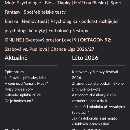
Moje Psychologie
Blesk Tlapky
Hráči na Blesku
iSport
Fantasy
Spotřebitelské testy
Blesku
Nemovitosti
Psychologika - podcast rozbíjející
psychologické mýty
Fotbalové přestupy
ONLINE
Eventový prostor Level 9
OKTAGON 92:
Szabová vs. Pudilová
Chance Liga 2026/27
Aktuálně
Léto 2026
Epicentrum
Karlovarský filmový festival
Neštovice: příznaky, léčba
2026
V čem jezdí Yamal a Mesii?
Znamení, že jste potkali někoho
Kvízy pro seniory
z minulého života
Kalendář úplňků 2026
Astronomické úkazy 2026:
Co je bodycount?
zatmění slunce a další
Jak obléci miminko při vysokých
teplotách?
Jak na dokonalé letní mojito
6 lehkých letních salátů