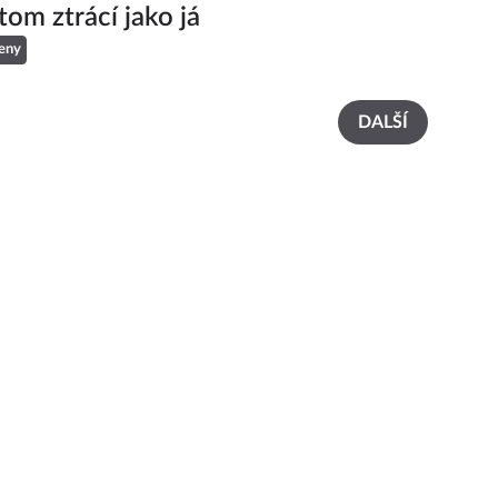
tom ztrácí jako já
eny
DALŠÍ