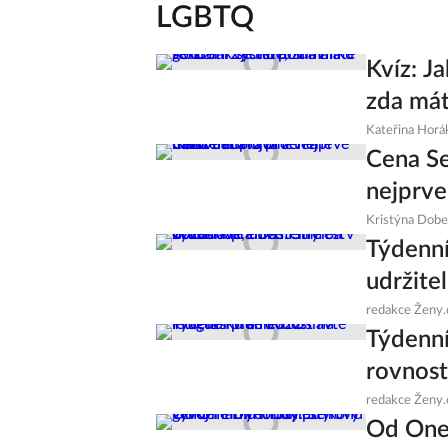
LGBTQ
Kvíz: Ja
zda mát
Kateřina Horá
Cena S
nejprve
Kristýna Dob
Týdenní
udržite
redakce Ženy.
Týdenní
rovnost
redakce Ženy.
Od One 