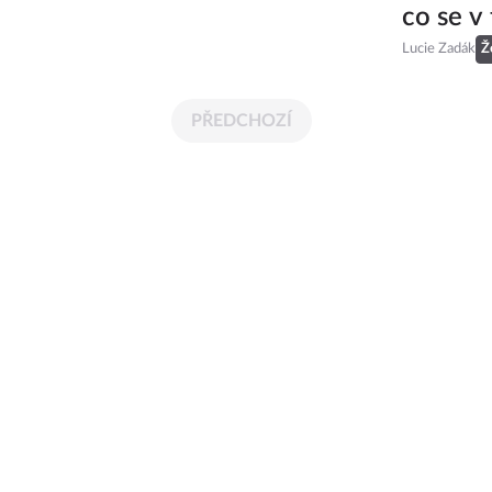
co se v 
Lucie Zadák
Ž
PŘEDCHOZÍ