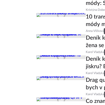
módy: S
Kristýna Dob
10 tran
módy m
Anna Vlčková
Deník 
žena se
Karel Vladyka
Deník k
jiskru?
Karel Vladyka
Drag qu
bych v 
Karel Vladyka
Co zna