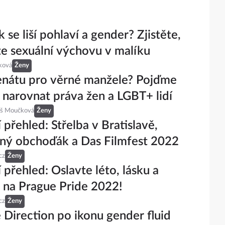
k se liší pohlaví a gender? Zjistěte,
e sexuální výchovu v malíku
ková
Ženy
enátu pro věrné manžele? Pojďme
 narovnat práva žen a LGBT+ lidí
eš Moučková
Ženy
 přehled: Střelba v Bratislavě,
lný obchoďák a Das Filmfest 2022
cz
Ženy
 přehled: Oslavte léto, lásku a
 na Prague Pride 2022!
cz
Ženy
Direction po ikonu gender fluid