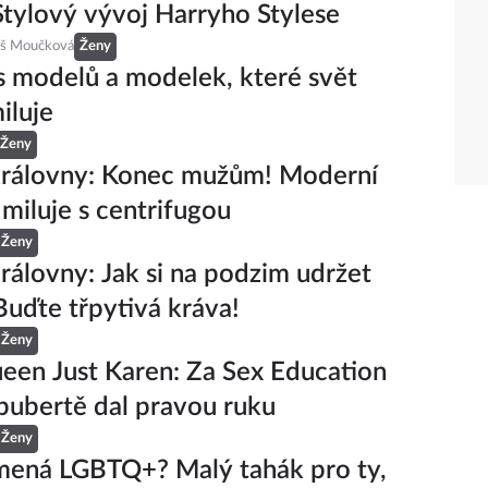
tylový vývoj Harryho Stylese
eš Moučková
Ženy
s modelů a modelek, které svět
iluje
Ženy
královny: Konec mužům! Moderní
 miluje s centrifugou
Ženy
rálovny: Jak si na podzim udržet
 Buďte třpytivá kráva!
Ženy
een Just Karen: Za Sex Education
pubertě dal pravou ruku
Ženy
mená LGBTQ+? Malý tahák pro ty,