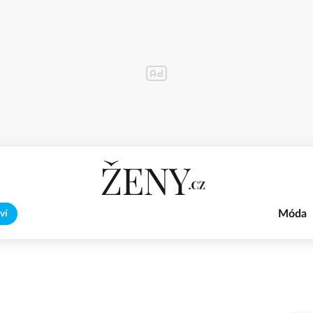
Móda
ví