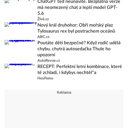
ChatGPT teď neunavíte. Bezplatná verze
má neomezený chat a lepší model GPT-
5.6
Živě.cz
Nový král druhohor: Obří mořský plaz
Tylosaurus rex byl postrachem oceánů
ABC.cz
Poutáte děti bezpečně? Když rodič udělá
chybu, chytrá autosedačka Thule ho
upozorní
AutoRevue.cz
RECEPT: Perfektní letní kombinace, které
tě zchladí, i kdybys nechtěl*a
HeyFomo