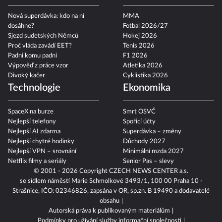
Nová superdávka: kdo na ní
MMA
dosáhne?
Fotbal 2026/27
Sjezd sudetských Němců
Hokej 2026
Proč vláda zavádí EET?
Tenis 2026
Padni komu padni
F1 2026
Výpověď z práce vzor
Atletika 2026
Divoký kačer
Cyklistika 2026
Technologie
Ekonomika
SpaceX na burze
Smrt OSVČ
Nejlepší telefony
Spořicí účty
Nejlepší AI zdarma
Superdávka – změny
Nejlepší chytré hodinky
Důchody 2027
Nejlepší VPN – srovnání
Minimální mzda 2027
Netflix filmy a seriály
Senior Pas – slevy
© 2001 - 2026 Copyright
CZECH NEWS CENTER a.s.
se sídlem náměstí Marie Schmolkové 3493/1, 100 00 Praha 10 -
Strašnice, IČO: 02346826, zapsána v OR, sp.zn. B 19490 a dodavatelé
obsahu
Autorská práva k publikovaným materiálům
Podmínky pro užívání služby informační společnosti