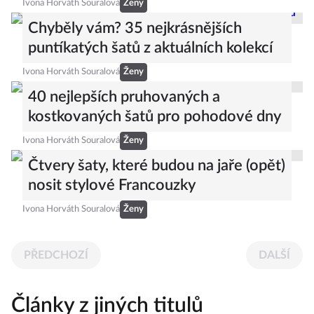
Ivona Horváth Souralová
Ženy
Chyběly vám? 35 nejkrásnějších
puntíkatých šatů z aktuálních kolekcí
Ivona Horváth Souralová
Ženy
40 nejlepších pruhovaných a
kostkovaných šatů pro pohodové dny
Ivona Horváth Souralová
Ženy
Čtvery šaty, které budou na jaře (opět)
nosit stylové Francouzky
Ivona Horváth Souralová
Ženy
PŘEDCHOZÍ
DALŠÍ
Články z jiných titulů