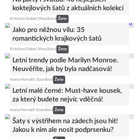
koktejlových šatů z aktuálních kolekcí
Kristýna Dobeš Moučková
Ženy
Jako pro něžnou vílu: 35
romantických krajkových šatů
Kristýna Dobeš Moučková
Ženy
Letní trendy podle Marilyn Monroe.
Neuvěříte, jak by byla nadčasová!
Ivona Horváth Souralová
Ženy
Letní malé černé: Must-have kousek,
za který budete nejvíc vděčná!
Ivona Horváth Souralová
Ženy
Šaty s výstřihem na zádech jsou hit!
Jakou k nim ale nosit podprsenku?