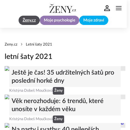
Ženy.cz
Moje psychologie
Moje zdraví
Zeny.cz
Letní šaty 2021
letní šaty 2021
Ještě je čas! 35 udržitelných šatů pro
poslední horké dny
Kristýna Dobeš Moučková
Ženy
Věk nerozhoduje: 6 trendů, které
unosíte v každém věku
Kristýna Dobeš Moučková
Ženy
Na party i svatbu: 40 nejlepších