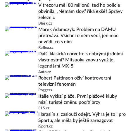
V trezoru měl 80 milionů, teď ho policie
obvinila. „Nemám slov,“ říká exšéf Správy
železnic
Blesk.cz
Marek Adamczyk: Problém na DAMU
přetrvává. Všichni o něm vědí, jen moc
nevědí, co s ním
Reflex.cz
Další klasická corvette s dobrými jízdními
vlastnostmi? Mitsuoka znovu využije
legendární MX-5
Auto.cz
Robert Pattinson oživí kontroverzní
televizní fenomén
Poggers
Itálie vyklízí pláže. První plážové kluby
mizí, turisté změnu pocítí brzy
E15.cz
Haraslín si zaslouží odejít. Výhra je to i pro
Spartu, ale měla by ještě zareagovat
iSport.cz