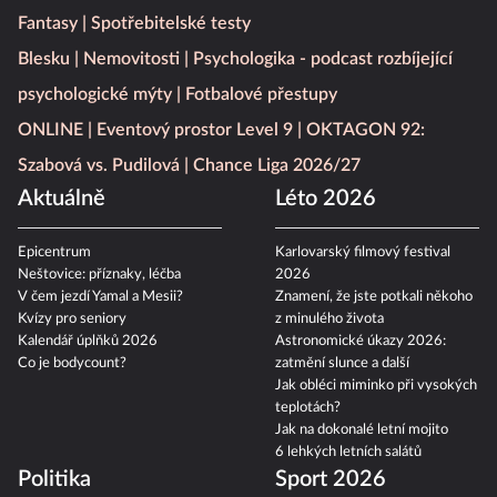
Fantasy
Spotřebitelské testy
Blesku
Nemovitosti
Psychologika - podcast rozbíjející
psychologické mýty
Fotbalové přestupy
ONLINE
Eventový prostor Level 9
OKTAGON 92:
Szabová vs. Pudilová
Chance Liga 2026/27
Aktuálně
Léto 2026
Epicentrum
Karlovarský filmový festival
Neštovice: příznaky, léčba
2026
V čem jezdí Yamal a Mesii?
Znamení, že jste potkali někoho
Kvízy pro seniory
z minulého života
Kalendář úplňků 2026
Astronomické úkazy 2026:
Co je bodycount?
zatmění slunce a další
Jak obléci miminko při vysokých
teplotách?
Jak na dokonalé letní mojito
6 lehkých letních salátů
Politika
Sport 2026