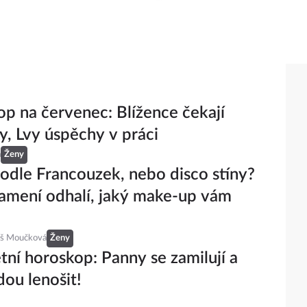
p na červenec: Blížence čekají
, Lvy úspěchy v práci
á
Ženy
podle Francouzek, nebo disco stíny?
amení odhalí, jaký make-up vám
eš Moučková
Ženy
etní horoskop: Panny se zamilují a
dou lenošit!