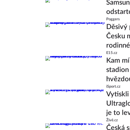
Samsung
odstart
Poggers
Děsivý 
Česku m
rodinné
E15.cz
Kam míř
stadion 
hvězdo
iSport.cz
Vytiskl
Ultragl
je to le
Živě.cz
Česká s