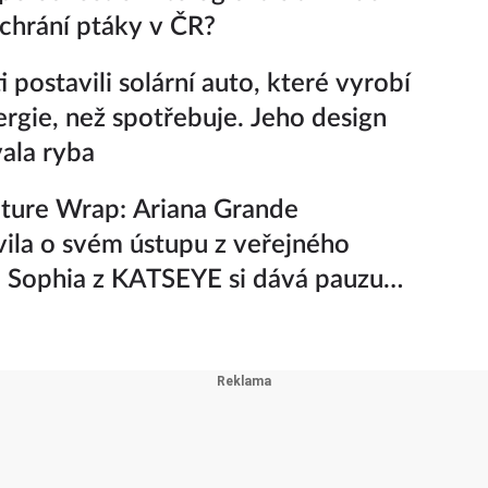
k chrání ptáky v ČR?
 postavili solární auto, které vyrobí
ergie, než spotřebuje. Jeho design
vala ryba
ture Wrap: Ariana Grande
ila o svém ústupu z veřejného
a Sophia z KATSEYE si dává pauzu
iny