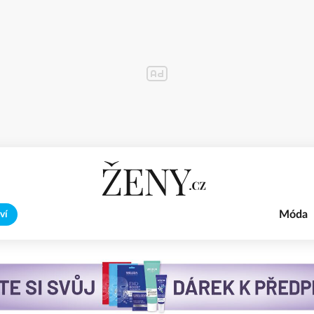
Móda
ví