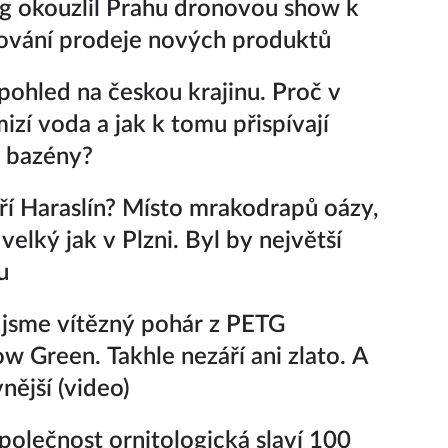
 okouzlil Prahu dronovou show k
ování prodeje nových produktů
pohled na českou krajinu. Proč v
izí voda a jak k tomu přispívají
 bazény?
í Haraslín? Místo mrakodrapů oázy,
velký jak v Plzni. Byl by největší
u
i jsme vítězný pohár z PETG
ow Green. Takhle nezáří ani zlato. A
vnější (video)
polečnost ornitologická slaví 100