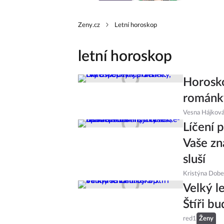
Zeny.cz
Letní horoskop
letní horoskop
Horosko
románky
Vesna Hájkov
Líčení 
Vaše zn
sluší
Kristýna Dob
Velký l
Štíři bu
red1
Ženy