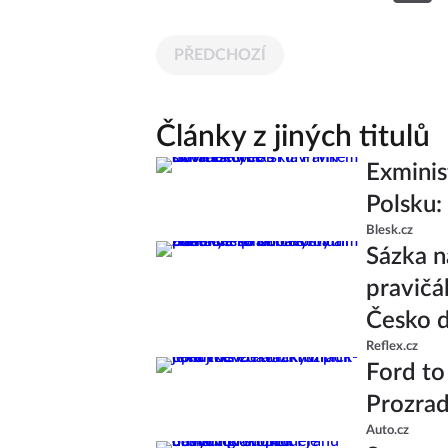
PŘEDCHOZÍ
Články z jiných titulů
Exminis
Polsku:
Blesk.cz
Sázka n
pravičá
Česko d
Reflex.cz
Ford to
Prozrad
Auto.cz