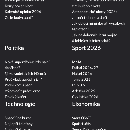
V čem jezdí Yamal a Mesii?
Znamení, že jste potkali někoho
Kvízy pro seniory
z minulého života
Kalendář úplňků 2026
Astronomické úkazy 2026:
Co je bodycount?
zatmění slunce a další
Jak obléci miminko při vysokých
teplotách?
Jak na dokonalé letní mojito
6 lehkých letních salátů
Politika
Sport 2026
Nová superdávka: kdo na ní
MMA
dosáhne?
Fotbal 2026/27
Sjezd sudetských Němců
Hokej 2026
Proč vláda zavádí EET?
Tenis 2026
Padni komu padni
F1 2026
Výpověď z práce vzor
Atletika 2026
Divoký kačer
Cyklistika 2026
Technologie
Ekonomika
SpaceX na burze
Smrt OSVČ
Nejlepší telefony
Spořicí účty
Nejlepší AI zdarma
Superdávka – změny