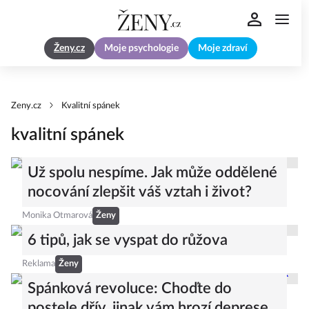
Ženy.cz
Moje psychologie
Moje zdraví
Zeny.cz
Kvalitní spánek
kvalitní spánek
Už spolu nespíme. Jak může oddělené
nocování zlepšit váš vztah i život?
Monika Otmarová
Ženy
6 tipů, jak se vyspat do růžova
Reklama
Ženy
Spánková revoluce: Choďte do
postele dřív, jinak vám hrozí deprese