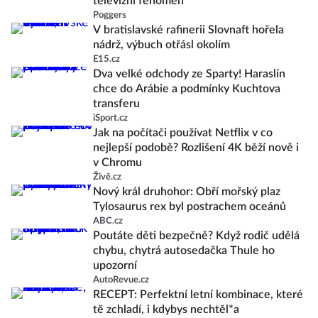
televizní fenomén
Poggers
V bratislavské rafinerii Slovnaft hořela
nádrž, výbuch otřásl okolím
E15.cz
Dva velké odchody ze Sparty! Haraslín
chce do Arábie a podmínky Kuchtova
transferu
iSport.cz
Jak na počítači používat Netflix v co
nejlepší podobě? Rozlišení 4K běží nově i
v Chromu
Živě.cz
Nový král druhohor: Obří mořský plaz
Tylosaurus rex byl postrachem oceánů
ABC.cz
Poutáte děti bezpečně? Když rodič udělá
chybu, chytrá autosedačka Thule ho
upozorní
AutoRevue.cz
RECEPT: Perfektní letní kombinace, které
tě zchladí, i kdybys nechtěl*a