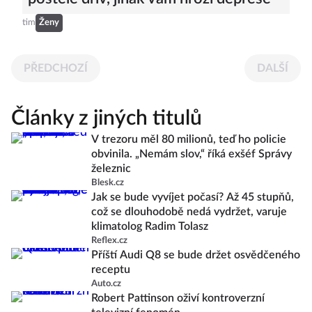
tim
Ženy
PŘEDCHOZÍ
DALŠÍ
Články z jiných titulů
V trezoru měl 80 milionů, teď ho policie
obvinila. „Nemám slov,“ říká exšéf Správy
železnic
Blesk.cz
Jak se bude vyvíjet počasí? Až 45 stupňů,
což se dlouhodobě nedá vydržet, varuje
klimatolog Radim Tolasz
Reflex.cz
Příští Audi Q8 se bude držet osvědčeného
receptu
Auto.cz
Robert Pattinson oživí kontroverzní