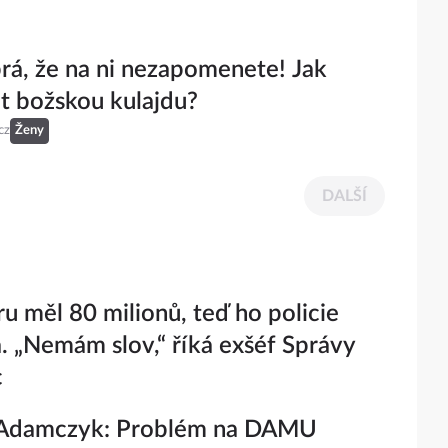
rá, že na ni nezapomenete! Jak
it božskou kulajdu?
cz
Ženy
DALŠÍ
ru měl 80 milionů, teď ho policie
a. „Nemám slov,“ říká exšéf Správy
c
Adamczyk: Problém na DAMU