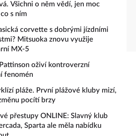
vá. Všichni o něm vědí, jen moc
 co s ním
lasická corvette s dobrými jízdními
stmi? Mitsuoka znovu využije
ární MX-5
Pattinson oživí kontroverzní
ní fenomén
yklízí pláže. První plážové kluby mizí,
 změnu pocítí brzy
vé přestupy ONLINE: Slavný klub
rcada, Sparta ale měla nabídku
out