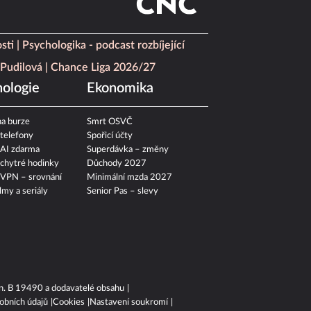
sti
Psychologika - podcast rozbíjející
Pudilová
Chance Liga 2026/27
ologie
Ekonomika
a burze
Smrt OSVČ
 telefony
Spořicí účty
 AI zdarma
Superdávka – změny
 chytré hodinky
Důchody 2027
 VPN – srovnání
Minimální mzda 2027
ilmy a seriály
Senior Pas – slevy
n. B 19490 a dodavatelé obsahu
obních údajů
Cookies
Nastavení soukromí