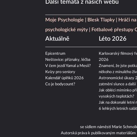
Další témata z našich webů
Moje Psychologie
Blesk Tlapky
Hráči na
psychologické mýty
Fotbalové přestupy
Aktuálně
Léto 2026
Epicentrum
Karlovarský filmový fe
Neštovice: příznaky, léčba
2026
V čem jezdí Yamal a Mesii?
Znamení, že jste potka
Kvízy pro seniory
někoho z minulého živ
Kalendář úplňků 2026
Astronomické úkazy 
Co je bodycount?
zatmění slunce a další
Jak obléci miminko při
vysokých teplotách?
Jak na dokonalé letní 
6 lehkých letních salá
se sídlem náměstí Marie Schmol
Autorská práva k publikovaným materiálům