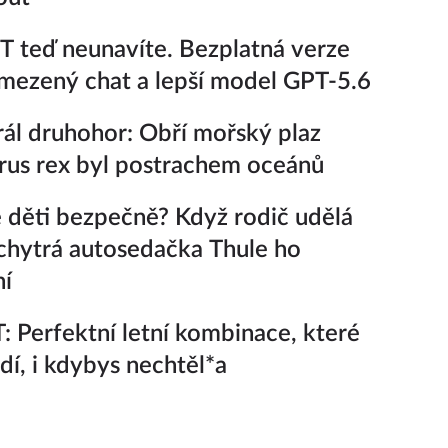
 teď neunavíte. Bezplatná verze
ezený chat a lepší model GPT-5.6
ál druhohor: Obří mořský plaz
rus rex byl postrachem oceánů
 děti bezpečně? Když rodič udělá
chytrá autosedačka Thule ho
ní
 Perfektní letní kombinace, které
adí, i kdybys nechtěl*a