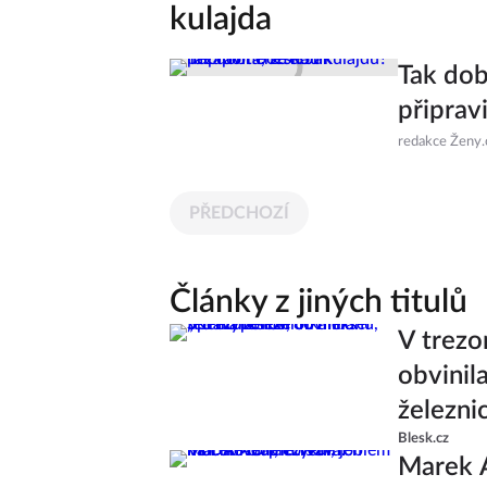
kulajda
Tak dob
připrav
redakce Ženy.
PŘEDCHOZÍ
Články z jiných titulů
V trezo
obvinil
železni
Blesk.cz
Marek 