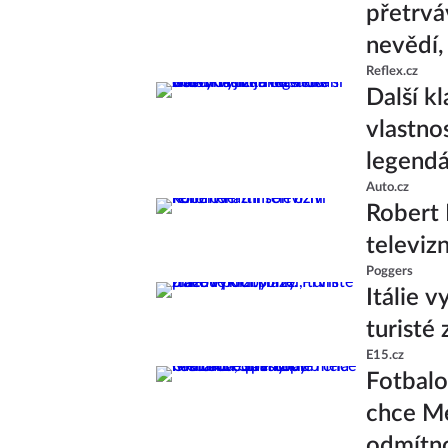
přetrvá
nevědí,
Reflex.cz
Další k
vlastno
legend
Auto.cz
Robert 
televiz
Poggers
Itálie v
turisté
E15.cz
Fotbalo
chce Me
odmítn