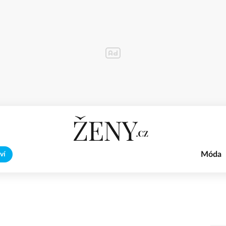
Móda
ví