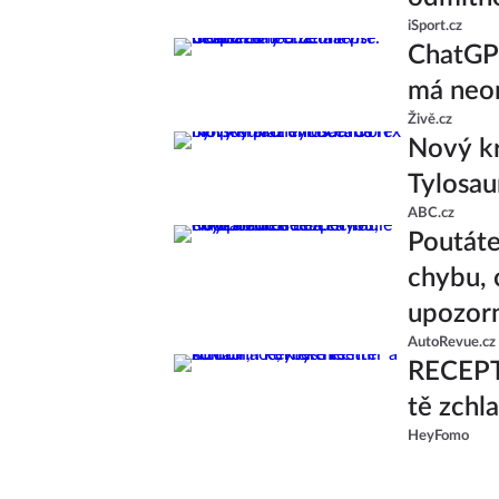
iSport.cz
ChatGPT
má neom
Živě.cz
Nový kr
Tylosau
ABC.cz
Poutáte
chybu, 
upozor
AutoRevue.cz
RECEPT:
tě zchl
HeyFomo