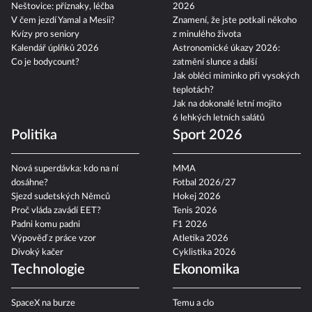
Neštovice: příznaky, léčba
2026
V čem jezdí Yamal a Mesii?
Znamení, že jste potkali někoho
Kvízy pro seniory
z minulého života
Kalendář úplňků 2026
Astronomické úkazy 2026:
Co je bodycount?
zatmění slunce a další
Jak obléci miminko při vysokých
teplotách?
Jak na dokonalé letní mojito
6 lehkých letních salátů
Politika
Sport 2026
Nová superdávka: kdo na ní
MMA
dosáhne?
Fotbal 2026/27
Sjezd sudetských Němců
Hokej 2026
Proč vláda zavádí EET?
Tenis 2026
Padni komu padni
F1 2026
Výpověď z práce vzor
Atletika 2026
Divoký kačer
Cyklistika 2026
Technologie
Ekonomika
SpaceX na burze
Temu a clo