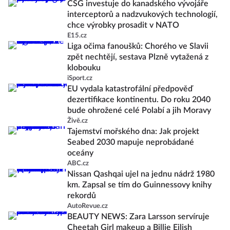
CSG investuje do kanadského vývojáře
interceptorů a nadzvukových technologií,
chce výrobky prosadit v NATO
E15.cz
Liga očima fanoušků: Chorého ve Slavii
zpět nechtějí, sestava Plzně vytažená z
klobouku
iSport.cz
EU vydala katastrofální předpověď
dezertifikace kontinentu. Do roku 2040
bude ohrožené celé Polabí a jih Moravy
Živě.cz
Tajemství mořského dna: Jak projekt
Seabed 2030 mapuje neprobádané
oceány
ABC.cz
Nissan Qashqai ujel na jednu nádrž 1980
km. Zapsal se tím do Guinnessovy knihy
rekordů
AutoRevue.cz
BEAUTY NEWS: Zara Larsson servíruje
Cheetah Girl makeup a Billie Eilish