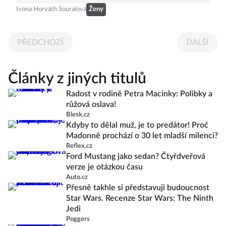
Ivona Horváth Souralová
Ženy
PŘEDCHOZÍ
DALŠÍ
Články z jiných titulů
Radost v rodině Petra Macinky: Polibky a
růžová oslava!
Blesk.cz
Kdyby to dělal muž, je to predátor! Proč
Madonně prochází o 30 let mladší milenci?
Reflex.cz
Ford Mustang jako sedan? Čtyřdveřová
verze je otázkou času
Auto.cz
Přesně takhle si představuji budoucnost
Star Wars. Recenze Star Wars: The Ninth
Jedi
Poggers