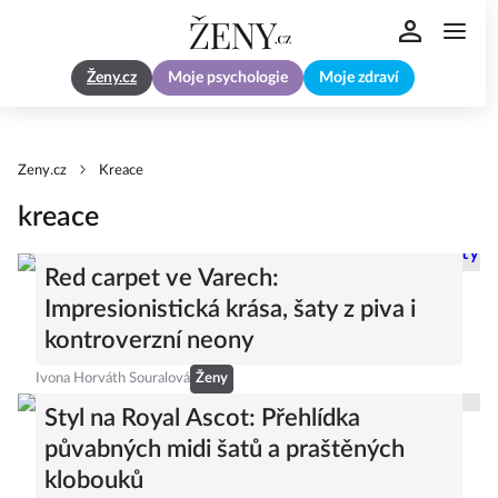
Ženy.cz
Moje psychologie
Moje zdraví
Zeny.cz
Kreace
kreace
Red carpet ve Varech:
Impresionistická krása, šaty z piva i
kontroverzní neony
Ivona Horváth Souralová
Ženy
Styl na Royal Ascot: Přehlídka
půvabných midi šatů a praštěných
klobouků