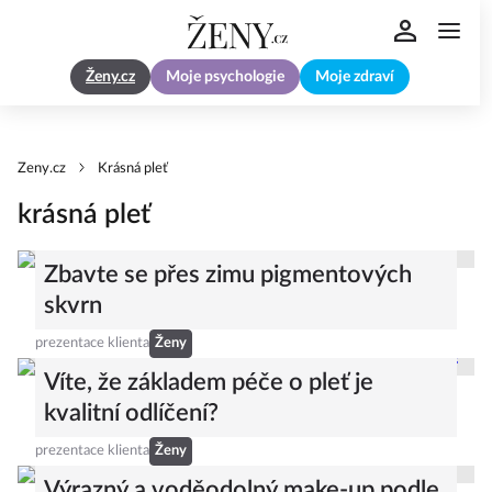
Ženy.cz
Moje psychologie
Moje zdraví
Zeny.cz
Krásná pleť
krásná pleť
Zbavte se přes zimu pigmentových
skvrn
prezentace klienta
Ženy
Víte, že základem péče o pleť je
kvalitní odlíčení?
prezentace klienta
Ženy
Výrazný a voděodolný make-up podle