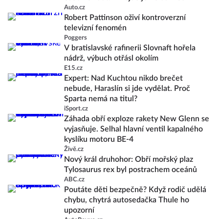
Auto.cz
Robert Pattinson oživí kontroverzní
televizní fenomén
Poggers
V bratislavské rafinerii Slovnaft hořela
nádrž, výbuch otřásl okolím
E15.cz
Expert: Nad Kuchtou nikdo brečet
nebude, Haraslín si jde vydělat. Proč
Sparta nemá na titul?
iSport.cz
Záhada obří exploze rakety New Glenn se
vyjasňuje. Selhal hlavní ventil kapalného
kyslíku motoru BE-4
Živě.cz
Nový král druhohor: Obří mořský plaz
Tylosaurus rex byl postrachem oceánů
ABC.cz
Poutáte děti bezpečně? Když rodič udělá
chybu, chytrá autosedačka Thule ho
upozorní