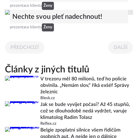
prezentace klienta
Ženy
Nechte svou pleť nadechnout!
prezentace klienta
Ženy
PŘEDCHOZÍ
DALŠÍ
Články z jiných titulů
V trezoru měl 80 milionů, teď ho policie
obvinila. „Nemám slov,“ říká exšéf Správy
železnic
Blesk.cz
Jak se bude vyvíjet počasí? Až 45 stupňů,
což se dlouhodobě nedá vydržet, varuje
klimatolog Radim Tolasz
Reflex.cz
Belgie zpoplatní silnice všem řidičům
osobních aut. A nejde jen o dálnice