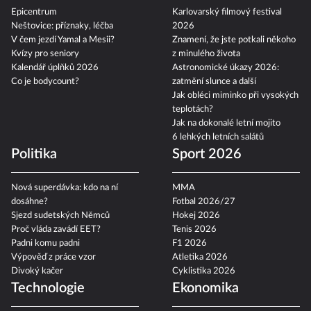
Epicentrum
Karlovarský filmový festival
Neštovice: příznaky, léčba
2026
V čem jezdí Yamal a Mesii?
Znamení, že jste potkali někoho
Kvízy pro seniory
z minulého života
Kalendář úplňků 2026
Astronomické úkazy 2026:
Co je bodycount?
zatmění slunce a další
Jak obléci miminko při vysokých
teplotách?
Jak na dokonalé letní mojito
6 lehkých letních salátů
Politika
Sport 2026
Nová superdávka: kdo na ní
MMA
dosáhne?
Fotbal 2026/27
Sjezd sudetských Němců
Hokej 2026
Proč vláda zavádí EET?
Tenis 2026
Padni komu padni
F1 2026
Výpověď z práce vzor
Atletika 2026
Divoký kačer
Cyklistika 2026
Technologie
Ekonomika