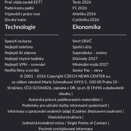
Proč vláda zavádí EET?
Tenis 2026
Padni komu padni
F1 2026
Výpověď z práce vzor
Atletika 2026
Divoký kačer
Cyklistika 2026
Technologie
Ekonomika
SpaceX na burze
Smrt OSVČ
Nejlepší telefony
Spořicí účty
Nejlepší AI zdarma
Superdávka – změny
Nejlepší chytré hodinky
Důchody 2027
Nejlepší VPN – srovnání
Minimální mzda 2027
Netflix filmy a seriály
Senior Pas – slevy
© 2001 - 2026 Copyright
CZECH NEWS CENTER a.s.
se sídlem náměstí Marie Schmolkové 3493/1, 100 00 Praha 10 -
Strašnice, IČO: 02346826, zapsána v OR, sp.zn. B 19490 a dodavatelé
obsahu
Autorská práva k publikovaným materiálům
Podmínky pro užívání služby informační společnosti
Informace o zpracování osobních údajů
Cookies
Nastavení soukromí
Vlastnická struktura
Jednotná kontaktní místa / Single Points of Contact
Povinně zveřejňované informace