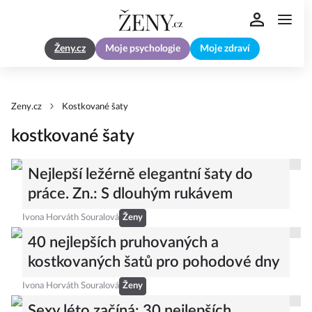
Ženy.cz
Moje psychologie
Moje zdraví
Zeny.cz
Kostkované šaty
kostkované šaty
Nejlepší ležérně elegantní šaty do
práce. Zn.: S dlouhým rukávem
Ivona Horváth Souralová
Ženy
40 nejlepších pruhovaných a
kostkovaných šatů pro pohodové dny
Ivona Horváth Souralová
Ženy
Sexy léto začíná: 30 nejlepších