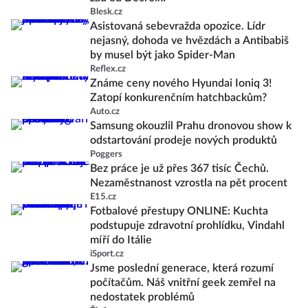
Blesk.cz
Asistovaná sebevražda opozice. Lídr
nejasný, dohoda ve hvězdách a Antibabiš
by musel být jako Spider-Man
Reflex.cz
Známe ceny nového Hyundai Ioniq 3!
Zatopí konkurenčním hatchbackům?
Auto.cz
Samsung okouzlil Prahu dronovou show k
odstartování prodeje nových produktů
Poggers
Bez práce je už přes 367 tisíc Čechů.
Nezaměstnanost vzrostla na pět procent
E15.cz
Fotbalové přestupy ONLINE: Kuchta
podstupuje zdravotní prohlídku, Vindahl
míří do Itálie
iSport.cz
Jsme poslední generace, která rozumí
počítačům. Náš vnitřní geek zemřel na
nedostatek problémů