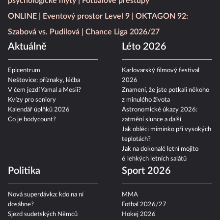
psychologické mýty
Fotbalové přestupy
ONLINE
Eventový prostor Level 9
OKTAGON 92:
Szabová vs. Pudilová
Chance Liga 2026/27
Aktuálně
Léto 2026
Epicentrum
Karlovarský filmový festival
Neštovice: příznaky, léčba
2026
V čem jezdí Yamal a Mesii?
Znamení, že jste potkali někoho
Kvízy pro seniory
z minulého života
Kalendář úplňků 2026
Astronomické úkazy 2026:
Co je bodycount?
zatmění slunce a další
Jak obléci miminko při vysokých
teplotách?
Jak na dokonalé letní mojito
6 lehkých letních salátů
Politika
Sport 2026
Nová superdávka: kdo na ní
MMA
dosáhne?
Fotbal 2026/27
Sjezd sudetských Němců
Hokej 2026