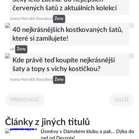
červených šatů z aktuálních kolekcí
Ivona Horváth Souralová
Ženy
40 nejkrásnějších kostkovaných šatů,
které si zamilujete!
uki
Ženy
Kde právě teď koupíte nejkrásnější
šaty a topy s vichy kostičkou?
Ivona Horváth Souralová
Ženy
PŘEDCHOZÍ
DALŠÍ
Články z jiných titulů
Úsměvy v Dámském klubu a pak… Dýka do
zad od Decroix!