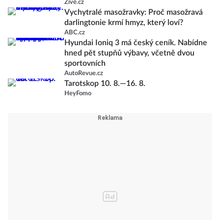
Živě.cz
Vychytralé masožravky: Proč masožravá
darlingtonie krmí hmyz, který loví?
ABC.cz
Hyundai Ioniq 3 má český ceník. Nabídne
hned pět stupňů výbavy, včetně dvou
sportovních
AutoRevue.cz
Tarotskop 10. 8.—16. 8.
HeyFomo