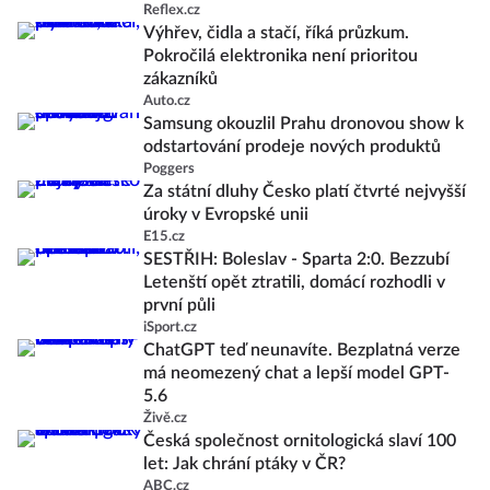
Reflex.cz
Výhřev, čidla a stačí, říká průzkum.
Pokročilá elektronika není prioritou
zákazníků
Auto.cz
Samsung okouzlil Prahu dronovou show k
odstartování prodeje nových produktů
Poggers
Za státní dluhy Česko platí čtvrté nejvyšší
úroky v Evropské unii
E15.cz
SESTŘIH: Boleslav - Sparta 2:0. Bezzubí
Letenští opět ztratili, domácí rozhodli v
první půli
iSport.cz
ChatGPT teď neunavíte. Bezplatná verze
má neomezený chat a lepší model GPT-
5.6
Živě.cz
Česká společnost ornitologická slaví 100
let: Jak chrání ptáky v ČR?
ABC.cz