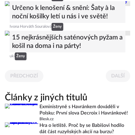
Určeno k lenošení & snění: Šaty à la
noční košilky letí u nás i ve světě!
Ivona Horváth Souralová
Ženy
15 nejkrásnějších saténových pyžam a
košil na doma i na párty!
uki
Ženy
PŘEDCHOZÍ
DALŠÍ
Články z jiných titulů
Exministryně s Havránkem dováděli v
Polsku: První slova Decroix i Havránkové!
Blesk.cz
Hra o letiště. Proč by se Babišovi hodilo
dát část ruzyňských akcií na burzu?