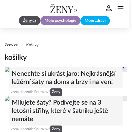
Ženy.cz
Moje psychologie
Moje zdraví
Zeny.cz
Košilky
košilky
Nenechte si ukrást jaro: Nejkrásnější
ležérní šaty na doma a brzy i na ven!
Ivona Horváth Souralová
Ženy
Milujete šaty? Podívejte se na 3
letošní střihy, které v šatníku ještě
nemáte
Ivona Horváth Souralová
Ženy