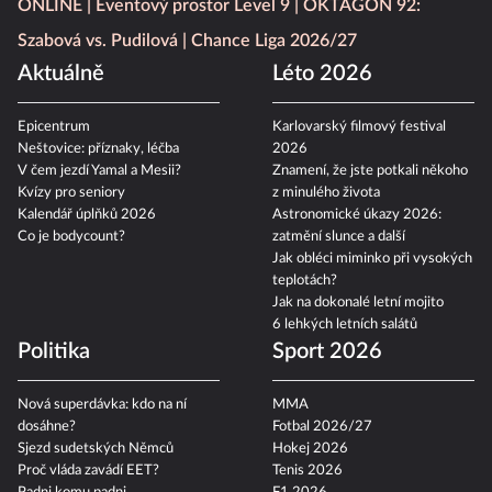
ONLINE
Eventový prostor Level 9
OKTAGON 92:
Szabová vs. Pudilová
Chance Liga 2026/27
Aktuálně
Léto 2026
Epicentrum
Karlovarský filmový festival
Neštovice: příznaky, léčba
2026
V čem jezdí Yamal a Mesii?
Znamení, že jste potkali někoho
Kvízy pro seniory
z minulého života
Kalendář úplňků 2026
Astronomické úkazy 2026:
Co je bodycount?
zatmění slunce a další
Jak obléci miminko při vysokých
teplotách?
Jak na dokonalé letní mojito
6 lehkých letních salátů
Politika
Sport 2026
Nová superdávka: kdo na ní
MMA
dosáhne?
Fotbal 2026/27
Sjezd sudetských Němců
Hokej 2026
Proč vláda zavádí EET?
Tenis 2026