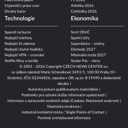
Padni komu padni
F1 2026
Výpověď z práce vzor
Atletika 2026
Divoký kačer
Cyklistika 2026
Technologie
Ekonomika
SpaceX na burze
Smrt OSVČ
Nejlepší telefony
Spořicí účty
Nejlepší AI zdarma
Superdávka – změny
Nejlepší chytré hodinky
Důchody 2027
Nejlepší VPN – srovnání
Minimální mzda 2027
Netflix filmy a seriály
Senior Pas – slevy
© 2001 - 2026 Copyright
CZECH NEWS CENTER a.s.
se sídlem náměstí Marie Schmolkové 3493/1, 100 00 Praha 10 -
Strašnice, IČO: 02346826, zapsána v OR, sp.zn. B 19490 a dodavatelé
obsahu
Autorská práva k publikovaným materiálům
Podmínky pro užívání služby informační společnosti
Informace o zpracování osobních údajů
Cookies
Nastavení soukromí
Vlastnická struktura
Jednotná kontaktní místa / Single Points of Contact
Povinně zveřejňované informace