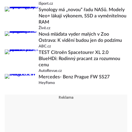
iSport.cz
Synology má „novou“ řadu NASů. Modely
Neo+ lákají výkonem, SSD a vyměnitelnou
RAM
Živě.cz
Nová mláďata vyder malých v Zoo
Ostrava: K vidění budou jen do podzimu
ABC.cz
TEST Citroën Spacetourer XL 2.0
BlueHDi: Rodinný pracant za rozumnou
cenu
AutoRevue.cz
Mercedes- Benz Prague FW SS27
HeyFomo