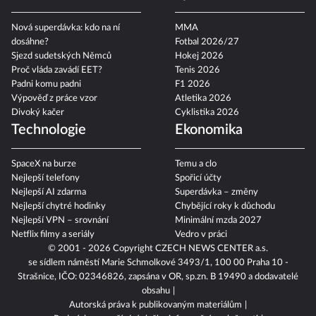
Nová superdávka: kdo na ní
MMA
dosáhne?
Fotbal 2026/27
Sjezd sudetských Němců
Hokej 2026
Proč vláda zavádí EET?
Tenis 2026
Padni komu padni
F1 2026
Výpověď z práce vzor
Atletika 2026
Divoký kačer
Cyklistika 2026
Technologie
Ekonomika
SpaceX na burze
Temu a clo
Nejlepší telefony
Spořicí účty
Nejlepší AI zdarma
Superdávka – změny
Nejlepší chytré hodinky
Chybějící roky k důchodu
Nejlepší VPN – srovnání
Minimální mzda 2027
Netflix filmy a seriály
Vedro v práci
© 2001 - 2026 Copyright
CZECH NEWS CENTER a.s.
se sídlem náměstí Marie Schmolkové 3493/1, 100 00 Praha 10 -
Strašnice, IČO: 02346826, zapsána v OR, sp.zn. B 19490 a dodavatelé
obsahu
Autorská práva k publikovaným materiálům