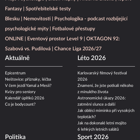
Fantasy
Spotřebitelské testy
Blesku
Nemovitosti
Psychologika - podcast rozbíjející
psychologické mýty
Fotbalové přestupy
ONLINE
Eventový prostor Level 9
OKTAGON 92:
Szabová vs. Pudilová
Chance Liga 2026/27
Aktuálně
Léto 2026
Epicentrum
Karlovarský filmový festival
Neštovice: příznaky, léčba
2026
V čem jezdí Yamal a Mesii?
Znamení, že jste potkali někoho
Kvízy pro seniory
z minulého života
Kalendář úplňků 2026
Astronomické úkazy 2026:
Co je bodycount?
zatmění slunce a další
Jak obléci miminko při vysokých
teplotách?
Jak na dokonalé letní mojito
6 lehkých letních salátů
Politika
Sport 2026