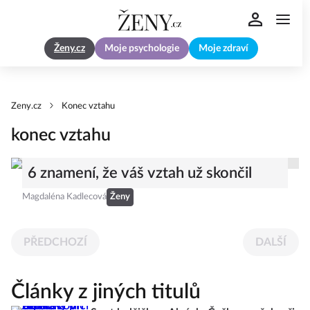
Ženy.cz
Moje psychologie
Moje zdraví
Zeny.cz
Konec vztahu
konec vztahu
6 znamení, že váš vztah už skončil
Magdaléna Kadlecová
Ženy
PŘEDCHOZÍ
DALŠÍ
Články z jiných titulů