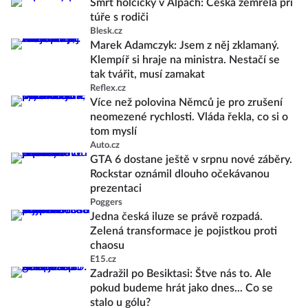
Smrt holčičky v Alpách: Češka zemřela při
túře s rodiči
Blesk.cz
Marek Adamczyk: Jsem z něj zklamaný.
Klempíř si hraje na ministra. Nestačí se
tak tvářit, musí zamakat
Reflex.cz
Více než polovina Němců je pro zrušení
neomezené rychlosti. Vláda řekla, co si o
tom myslí
Auto.cz
GTA 6 dostane ještě v srpnu nové záběry.
Rockstar oznámil dlouho očekávanou
prezentaci
Poggers
Jedna česká iluze se právě rozpadá.
Zelená transformace je pojistkou proti
chaosu
E15.cz
Zadražil po Besiktasi: Štve nás to. Ale
pokud budeme hrát jako dnes... Co se
stalo u gólu?