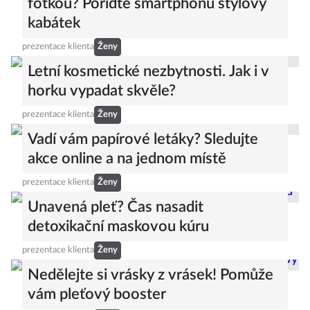
fotkou? Pořiďte smartphonu stylový
kabátek
prezentace klienta
Ženy
Letní kosmetické nezbytnosti. Jak i v
horku vypadat skvěle?
prezentace klienta
Ženy
Vadí vám papírové letáky? Sledujte
akce online a na jednom místě
prezentace klienta
Ženy
Unavená pleť? Čas nasadit
detoxikační maskovou kúru
prezentace klienta
Ženy
Nedělejte si vrásky z vrásek! Pomůže
vám pleťový booster