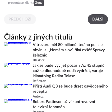
prezentace klienta
Ženy
PŘEDCHOZÍ
DALŠÍ
Články z jiných titulů
V trezoru měl 80 milionů, teď ho policie
obvinila. „Nemám slov,“ říká exšéf Správy
železnic
Blesk.cz
Jak se bude vyvíjet počasí? Až 45 stupňů,
což se dlouhodobě nedá vydržet, varuje
klimatolog Radim Tolasz
Reflex.cz
Příští Audi Q8 se bude držet osvědčeného
receptu
Auto.cz
Robert Pattinson oživí kontroverzní
televizní fenomén