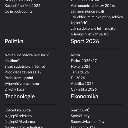
Kvízy pro seniory
z minulého života
Kalendář úplňků 2026
Astronomické úkazy 2026:
Co je bodycount?
zatmění slunce a další
Jak obléci miminko při vysokých
teplotách?
Jak na dokonalé letní mojito
6 lehkých letních salátů
Politika
Sport 2026
Nová superdávka: kdo na ní
MMA
dosáhne?
Fotbal 2026/27
Sjezd sudetských Němců
Hokej 2026
Proč vláda zavádí EET?
Tenis 2026
Padni komu padni
F1 2026
Výpověď z práce vzor
Atletika 2026
Divoký kačer
Cyklistika 2026
Technologie
Ekonomika
SpaceX na burze
Smrt OSVČ
Nejlepší telefony
Spořicí účty
Nejlepší AI zdarma
Superdávka – změny
Nejlepší chytré hodinky
Důchody 2027