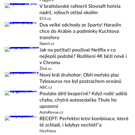
Poggers
V bratislavské rafinerii Slovnaft hořela
nádrž, výbuch otřásl okolím
E15.cz
Dva velké odchody ze Sparty! Haraslín
chce do Arábie a podmínky Kuchtova
transferu
iSport.cz
Jak na počítači používat Netflix v co
nejlepší podobě? Rozlišení 4K běží nově i
v Chromu
Živě.cz
Nový král druhohor: Obří mořský plaz
Tylosaurus rex byl postrachem oceánů
ABC.cz
Poutáte děti bezpečně? Když rodič udělá
chybu, chytrá autosedačka Thule ho
upozorní
AutoRevue.cz
RECEPT: Perfektní letní kombinace, které
tě zchladí, i kdybys nechtěl*a
HeyFomo