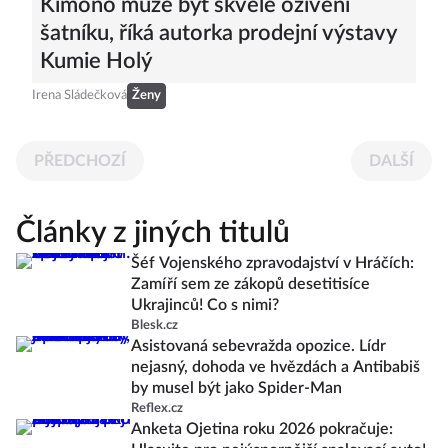
Kimono může být skvělé oživení
šatníku, říká autorka prodejní výstavy
Kumie Holý
Irena Sládečková
Ženy
PŘEDCHOZÍ
DALŠÍ
Články z jiných titulů
Šéf Vojenského zpravodajství v Hráčích:
Zamíří sem ze zákopů desetitisíce
Ukrajinců! Co s nimi?
Blesk.cz
Asistovaná sebevražda opozice. Lídr
nejasný, dohoda ve hvězdách a Antibabiš
by musel být jako Spider-Man
Reflex.cz
Anketa Ojetina roku 2026 pokračuje: