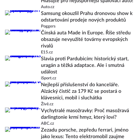
Hlasujte pro nejúspornější spalovací auto!
Auto.cz
Samsung okouzlil Prahu dronovou show k
odstartování prodeje nových produktů
Poggers
Čínská auta Made in Europe. Říše středu
obsazuje nevyužité továrny evropských
rivalů
E15.cz
Slavia proti Pardubicím: historický start,
uragán a těžká adaptace. Ale i smutná
událost
iSport.cz
Nejlepší příslušenství do kanceláře.
Alzácký čistič za 179 Kč se postará o
klávesnici, mobil i sluchátka
Živě.cz
Vychytralé masožravky: Proč masožravá
darlingtonie krmí hmyz, který loví?
ABC.cz
Zezadu porsche, zepředu ferrari, jméno
jako lexus: Tento elektromobil zaujme