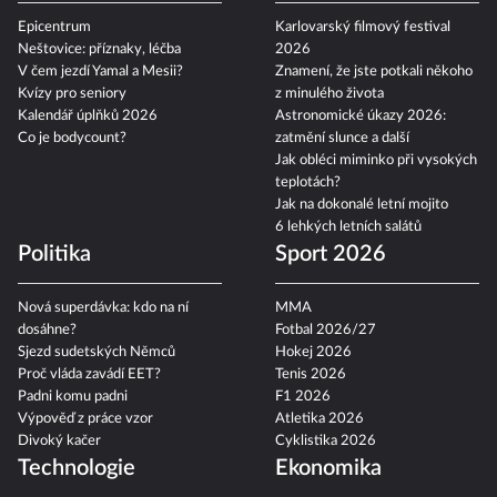
Epicentrum
Karlovarský filmový festival
Neštovice: příznaky, léčba
2026
V čem jezdí Yamal a Mesii?
Znamení, že jste potkali někoho
Kvízy pro seniory
z minulého života
Kalendář úplňků 2026
Astronomické úkazy 2026:
Co je bodycount?
zatmění slunce a další
Jak obléci miminko při vysokých
teplotách?
Jak na dokonalé letní mojito
6 lehkých letních salátů
Politika
Sport 2026
Nová superdávka: kdo na ní
MMA
dosáhne?
Fotbal 2026/27
Sjezd sudetských Němců
Hokej 2026
Proč vláda zavádí EET?
Tenis 2026
Padni komu padni
F1 2026
Výpověď z práce vzor
Atletika 2026
Divoký kačer
Cyklistika 2026
Technologie
Ekonomika