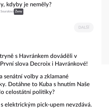
y, kdyby je neměly?
 Souralová
Ženy
DALŠÍ
tryně s Havránkem dováděli v
 První slova Decroix i Havránkové!
a senátní volby a zklamané
ky. Dotáhne to Kuba s hnutím Naše
o celostátní politiky?
 s elektrickým pick-upem nevzdává.