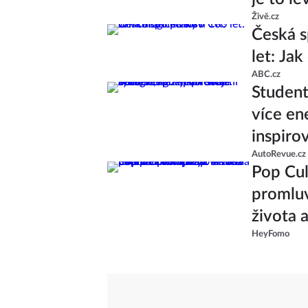
Živě.cz
Česká s
let: Ja
ABC.cz
Studenti
více en
inspiro
AutoRevue.cz
Pop Cul
promluv
života 
HeyFomo
od skup