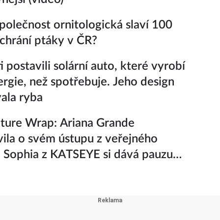
polečnost ornitologická slaví 100
k chrání ptáky v ČR?
 postavili solární auto, které vyrobí
ergie, než spotřebuje. Jeho design
vala ryba
ture Wrap: Ariana Grande
ila o svém ústupu z veřejného
a Sophia z KATSEYE si dává pauzu
iny