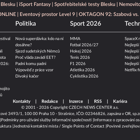
 Blesku
iSport Fantasy
Spotřebitelské testy Blesku
Nemovito
 ONLINE
Eventový prostor Level 9
OKTAGON 92: Szabová vs. 
Politika
Sport 2026
Techn
stival
Nová superdávka: kdo na ní
MMA
SpaceX n
dosáhne?
Fotbal 2026/27
Nejlepší
li
Sjezd sudetských Němců
Hokej 2026
Nejlepší
ota
Proč vláda zavádí EET?
Tenis 2026
Nejlepší
2026:
Padni komu padni
F1 2026
Nejlepší
Výpověď z práce vzor
Atletika 2026
Netflix f
Divoký kačer
Cyklistika 2026
mojito
tů
Kontakty
Redakce
Inzerce
RSS
Kariéra
© 2001 - 2026 Copyright
CZECH NEWS CENTER a.s.
kové 3493/1, 100 00 Praha 10 - Strašnice, IČO: 02346826, zapsána v OR, sp.z
Podmínky pro užívání služby informační společnosti
Informace o zpracování os
ruktura
Jednotná kontaktní místa / Single Points of Contact
Povinně zveřejňov