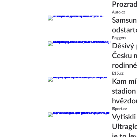
Prozrad
Auto.cz
Samsung
odstart
Poggers
Děsivý 
Česku m
rodinné
E15.cz
Kam míř
stadion 
hvězdo
iSport.cz
Vytiskl
Ultragl
je to le