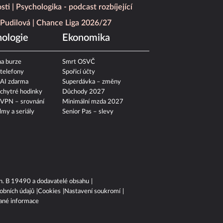
sti
Psychologika - podcast rozbíjející
Pudilová
Chance Liga 2026/27
ologie
Ekonomika
a burze
Smrt OSVČ
 telefony
Spořicí účty
 AI zdarma
Superdávka – změny
 chytré hodinky
Důchody 2027
 VPN – srovnání
Minimální mzda 2027
ilmy a seriály
Senior Pas – slevy
n. B 19490 a dodavatelé obsahu
obních údajů
Cookies
Nastavení soukromí
ané informace