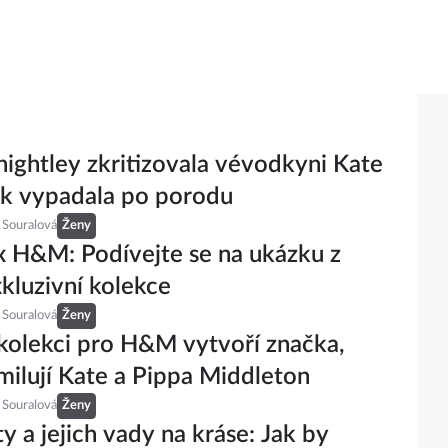
nightley zkritizovala vévodkyni Kate
jak vypadala po porodu
 Souralová
Ženy
 H&M: Podívejte se na ukázku z
kluzivní kolekce
 Souralová
Ženy
olekci pro H&M vytvoří značka,
milují Kate a Pippa Middleton
 Souralová
Ženy
ty a jejich vady na kráse: Jak by