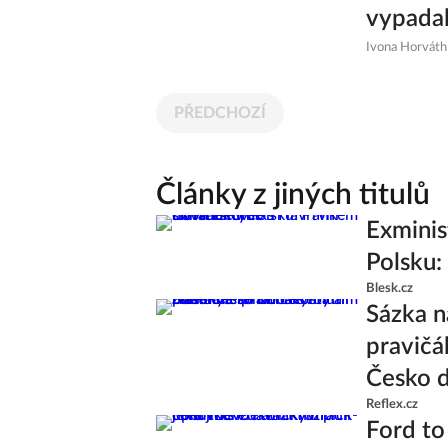
vypadal
Ivona Horváth
PŘEDCHOZÍ
Články z jiných titulů
Exminis
Polsku:
Blesk.cz
Sázka n
pravičá
Česko d
Reflex.cz
Ford to