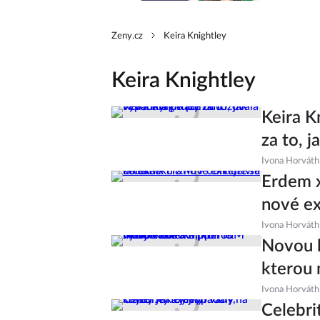
Zeny.cz
Keira Knightley
Keira Knightley
Keira K
za to, 
Ivona Horváth
Erdem x
nové ex
Ivona Horváth
Novou k
kterou 
Ivona Horváth
Celebri