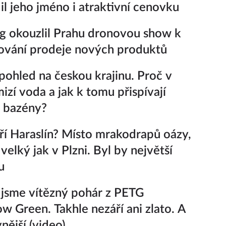
il jeho jméno i atraktivní cenovku
 okouzlil Prahu dronovou show k
ování prodeje nových produktů
pohled na českou krajinu. Proč v
izí voda a jak k tomu přispívají
 bazény?
í Haraslín? Místo mrakodrapů oázy,
velký jak v Plzni. Byl by největší
u
i jsme vítězný pohár z PETG
ow Green. Takhle nezáří ani zlato. A
vnější (video)