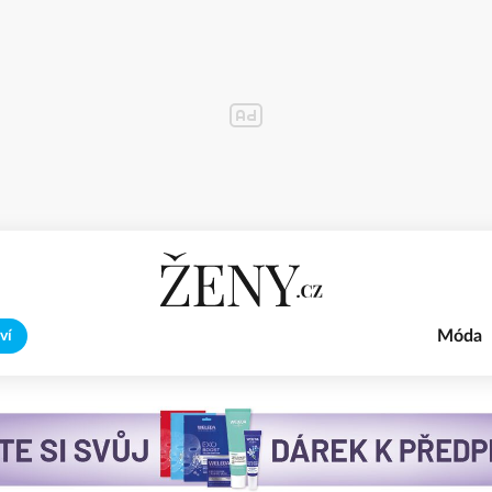
Móda
ví