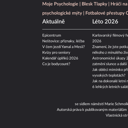
Moje Psychologie
Blesk Tlapky
Hráči na
psychologické mýty
Fotbalové přestupy
Aktuálně
Léto 2026
Epicentrum
Karlovarský filmový fe
Neštovice: příznaky, léčba
2026
V čem jezdí Yamal a Mesii?
Znamení, že jste potka
Kvízy pro seniory
někoho z minulého živ
Kalendář úplňků 2026
Astronomické úkazy 
Co je bodycount?
zatmění slunce a další
Jak obléci miminko při
vysokých teplotách?
Jak na dokonalé letní 
6 lehkých letních salá
se sídlem náměstí Marie Schmol
Autorská práva k publikovaným materiálům
Vlastnická st