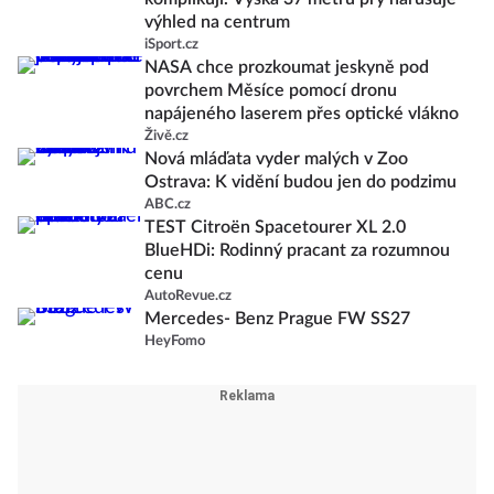
výhled na centrum
iSport.cz
NASA chce prozkoumat jeskyně pod
povrchem Měsíce pomocí dronu
napájeného laserem přes optické vlákno
Živě.cz
Nová mláďata vyder malých v Zoo
Ostrava: K vidění budou jen do podzimu
ABC.cz
TEST Citroën Spacetourer XL 2.0
BlueHDi: Rodinný pracant za rozumnou
cenu
AutoRevue.cz
Mercedes- Benz Prague FW SS27
HeyFomo