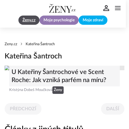
Ženy.cz
Moje psychologie
Moje zdraví
Zeny.cz
Kateřina Šantroch
Kateřina Šantroch
U Kateřiny Šantrochové ve Scent
Roche: Jak vzniká parfém na míru?
Kristýna Dobeš Moučková
Ženy
PŘEDCHOZÍ
DALŠÍ