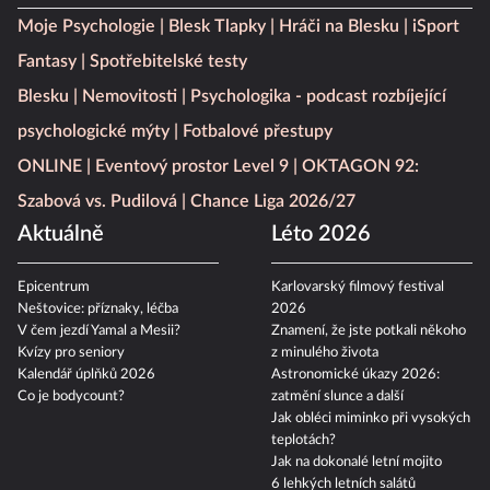
Moje Psychologie
Blesk Tlapky
Hráči na Blesku
iSport
Fantasy
Spotřebitelské testy
Blesku
Nemovitosti
Psychologika - podcast rozbíjející
psychologické mýty
Fotbalové přestupy
ONLINE
Eventový prostor Level 9
OKTAGON 92:
Szabová vs. Pudilová
Chance Liga 2026/27
Aktuálně
Léto 2026
Epicentrum
Karlovarský filmový festival
Neštovice: příznaky, léčba
2026
V čem jezdí Yamal a Mesii?
Znamení, že jste potkali někoho
Kvízy pro seniory
z minulého života
Kalendář úplňků 2026
Astronomické úkazy 2026:
Co je bodycount?
zatmění slunce a další
Jak obléci miminko při vysokých
teplotách?
Jak na dokonalé letní mojito
6 lehkých letních salátů