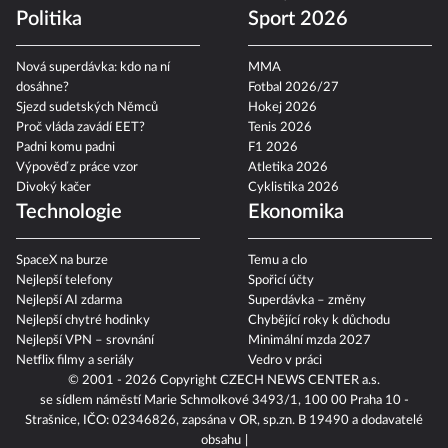
Politika
Sport 2026
Nová superdávka: kdo na ní
MMA
dosáhne?
Fotbal 2026/27
Sjezd sudetských Němců
Hokej 2026
Proč vláda zavádí EET?
Tenis 2026
Padni komu padni
F1 2026
Výpověď z práce vzor
Atletika 2026
Divoký kačer
Cyklistika 2026
Technologie
Ekonomika
SpaceX na burze
Temu a clo
Nejlepší telefony
Spořicí účty
Nejlepší AI zdarma
Superdávka – změny
Nejlepší chytré hodinky
Chybějící roky k důchodu
Nejlepší VPN – srovnání
Minimální mzda 2027
Netflix filmy a seriály
Vedro v práci
© 2001 - 2026 Copyright
CZECH NEWS CENTER a.s.
se sídlem náměstí Marie Schmolkové 3493/1, 100 00 Praha 10 -
Strašnice, IČO: 02346826, zapsána v OR, sp.zn. B 19490 a dodavatelé
obsahu