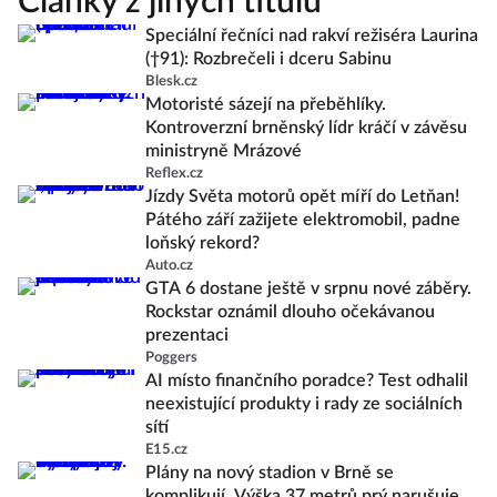
Články z jiných titulů
Speciální řečníci nad rakví režiséra Laurina
(†91): Rozbrečeli i dceru Sabinu
Blesk.cz
Motoristé sázejí na přeběhlíky.
Kontroverzní brněnský lídr kráčí v závěsu
ministryně Mrázové
Reflex.cz
Jízdy Světa motorů opět míří do Letňan!
Pátého září zažijete elektromobil, padne
loňský rekord?
Auto.cz
GTA 6 dostane ještě v srpnu nové záběry.
Rockstar oznámil dlouho očekávanou
prezentaci
Poggers
AI místo finančního poradce? Test odhalil
neexistující produkty i rady ze sociálních
sítí
E15.cz
Plány na nový stadion v Brně se
komplikují. Výška 37 metrů prý narušuje