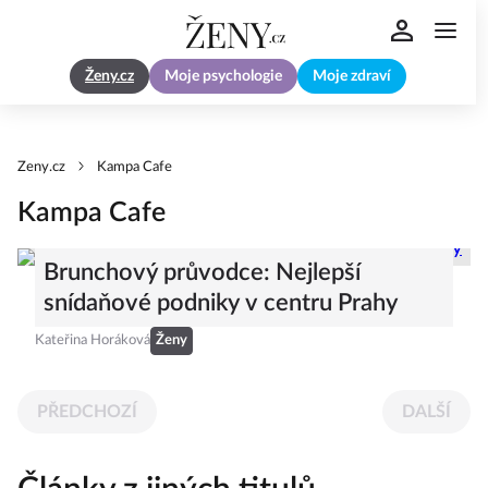
Ženy.cz
Moje psychologie
Moje zdraví
Zeny.cz
Kampa Cafe
Kampa Cafe
Brunchový průvodce: Nejlepší
snídaňové podniky v centru Prahy
Kateřina Horáková
Ženy
PŘEDCHOZÍ
DALŠÍ