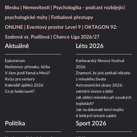
Blesku
Nemovitosti
Psychologika - podcast rozbíjející
psychologické mýty
Fotbalové přestupy
ONLINE
Eventový prostor Level 9
OKTAGON 92:
Szabová vs. Pudilová
Chance Liga 2026/27
Aktuálně
Léto 2026
Epicentrum
Karlovarský filmový festival
Neštovice: příznaky, léčba
2026
V čem jezdí Yamal a Mesii?
Znamení, že jste potkali někoho
Kvízy pro seniory
z minulého života
Kalendář úplňků 2026
Astronomické úkazy 2026:
Co je bodycount?
zatmění slunce a další
Jak obléci miminko při vysokých
teplotách?
Jak na dokonalé letní mojito
6 lehkých letních salátů
Politika
Sport 2026