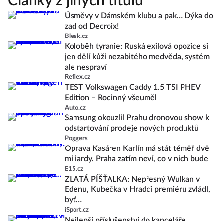
Články z jiných titulů
Úsměvy v Dámském klubu a pak… Dýka do
zad od Decroix!
Blesk.cz
Koloběh tyranie: Ruská exilová opozice si
jen dělí kůži nezabitého medvěda, systém
ale nespraví
Reflex.cz
TEST Volkswagen Caddy 1.5 TSI PHEV
Edition – Rodinný všeuměl
Auto.cz
Samsung okouzlil Prahu dronovou show k
odstartování prodeje nových produktů
Poggers
Oprava Kasáren Karlín má stát téměř dvě
miliardy. Praha zatím neví, co v nich bude
E15.cz
ZLATÁ PÍŠŤALKA: Nepřesný Wulkan v
Edenu, Kubečka v Hradci premiéru zvládl,
byť…
iSport.cz
Nejlepší příslušenství do kanceláře.