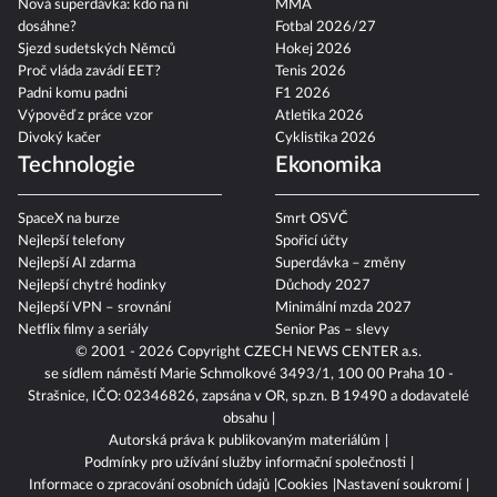
Nová superdávka: kdo na ní
MMA
dosáhne?
Fotbal 2026/27
Sjezd sudetských Němců
Hokej 2026
Proč vláda zavádí EET?
Tenis 2026
Padni komu padni
F1 2026
Výpověď z práce vzor
Atletika 2026
Divoký kačer
Cyklistika 2026
Technologie
Ekonomika
SpaceX na burze
Smrt OSVČ
Nejlepší telefony
Spořicí účty
Nejlepší AI zdarma
Superdávka – změny
Nejlepší chytré hodinky
Důchody 2027
Nejlepší VPN – srovnání
Minimální mzda 2027
Netflix filmy a seriály
Senior Pas – slevy
© 2001 - 2026 Copyright
CZECH NEWS CENTER a.s.
se sídlem náměstí Marie Schmolkové 3493/1, 100 00 Praha 10 -
Strašnice, IČO: 02346826, zapsána v OR, sp.zn. B 19490 a dodavatelé
obsahu
Autorská práva k publikovaným materiálům
Podmínky pro užívání služby informační společnosti
Informace o zpracování osobních údajů
Cookies
Nastavení soukromí