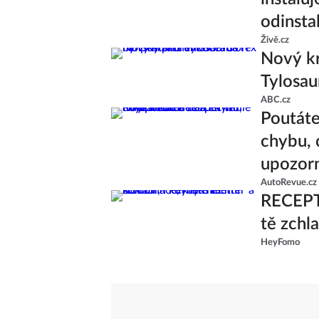
odinsta
Živě.cz
Nový kr
Tylosau
ABC.cz
Poutáte
chybu, 
upozor
AutoRevue.cz
RECEPT:
tě zchl
HeyFomo