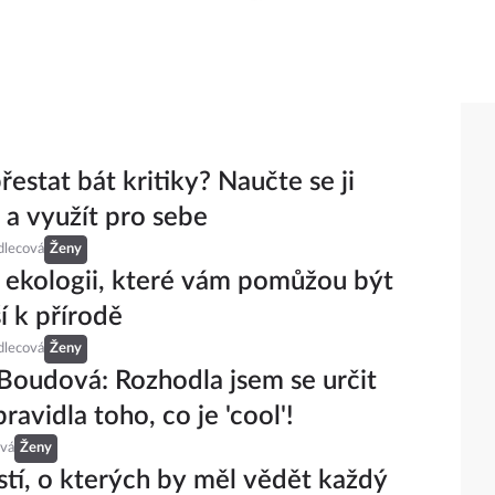
řestat bát kritiky? Naučte se ji
t a využít pro sebe
dlecová
Ženy
 ekologii, které vám pomůžou být
í k přírodě
dlecová
Ženy
Boudová: Rozhodla jsem se určit
pravidla toho, co je 'cool'!
ová
Ženy
stí, o kterých by měl vědět každý