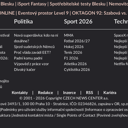
 Blesku
iSport Fantasy
Spotřebitelské testy Blesku
Nemovito
 ONLINE
Eventový prostor Level 9
OKTAGON 92: Szabová vs. 
Politika
Sport 2026
Techn
stival
Nová superdávka: kdo na ní
MMA
SpaceX n
dosáhne?
Fotbal 2026/27
Nejlepší
li
Sjezd sudetských Němců
Hokej 2026
Nejlepší
ota
Proč vláda zavádí EET?
Tenis 2026
Nejlepší
2026:
Padni komu padni
F1 2026
Nejlepší
Výpověď z práce vzor
Atletika 2026
Netflix f
Divoký kačer
Cyklistika 2026
mojito
tů
Kontakty
Redakce
Inzerce
RSS
Kariéra
© 2001 - 2026 Copyright
CZECH NEWS CENTER a.s.
kové 3493/1, 100 00 Praha 10 - Strašnice, IČO: 02346826, zapsána v OR, sp.z
Podmínky pro užívání služby informační společnosti
Informace o zpracování os
ruktura
Jednotná kontaktní místa / Single Points of Contact
Povinně zveřejňov