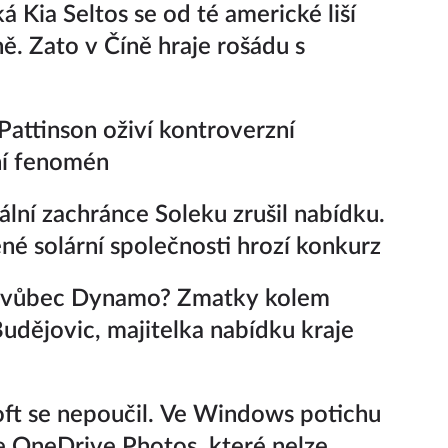
á Kia Seltos se od té americké liší
ně. Zato v Číně hraje rošádu s
Pattinson oživí kontroverzní
ní fenomén
ální zachránce Soleku zrušil nabídku.
né solární společnosti hrozí konkurz
e vůbec Dynamo? Zmatky kolem
udějovic, majitelka nabídku kraje
ft se nepoučil. Ve Windows potichu
je OneDrive Photos, které nelze