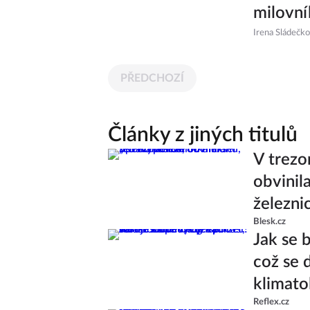
milovní
Irena Sládečk
PŘEDCHOZÍ
Články z jiných titulů
V trezo
obvinil
železni
Blesk.cz
Jak se 
což se 
klimato
Reflex.cz