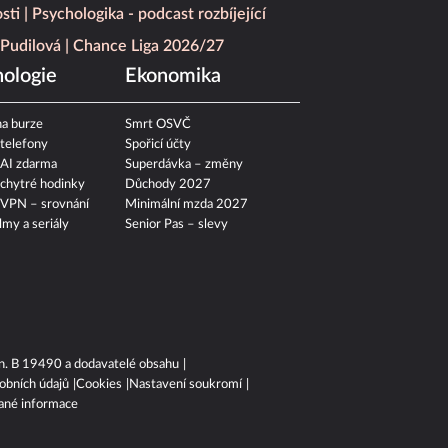
sti
Psychologika - podcast rozbíjející
Pudilová
Chance Liga 2026/27
ologie
Ekonomika
a burze
Smrt OSVČ
 telefony
Spořicí účty
 AI zdarma
Superdávka – změny
 chytré hodinky
Důchody 2027
 VPN – srovnání
Minimální mzda 2027
ilmy a seriály
Senior Pas – slevy
n. B 19490 a dodavatelé obsahu
obních údajů
Cookies
Nastavení soukromí
ané informace