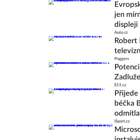
Evropsk
jen mír
displeji
Auto.cz
Robert 
televiz
Poggers
Potenci
Zadluže
E15.cz
Přijed
béčka B
odmítla
iSport.cz
Microso
instalu