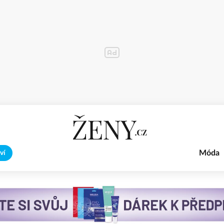
Móda
ví