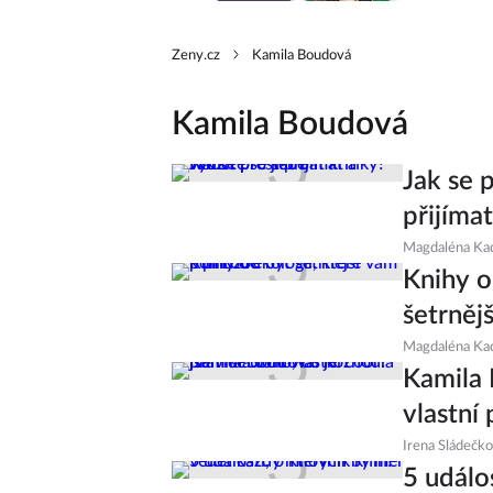
Zeny.cz
Kamila Boudová
Kamila Boudová
Jak se p
přijíma
Magdaléna Ka
Knihy o
šetrnějš
Magdaléna Ka
Kamila 
vlastní 
Irena Sládečk
5 událo