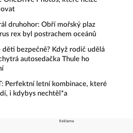
lovat
ál druhohor: Obří mořský plaz
rus rex byl postrachem oceánů
 děti bezpečně? Když rodič udělá
chytrá autosedačka Thule ho
ní
 Perfektní letní kombinace, které
adí, i kdybys nechtěl*a