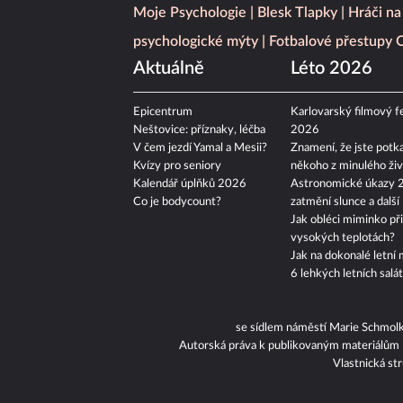
Moje Psychologie
Blesk Tlapky
Hráči na
psychologické mýty
Fotbalové přestupy
Aktuálně
Léto 2026
Epicentrum
Karlovarský filmový fe
Neštovice: příznaky, léčba
2026
V čem jezdí Yamal a Mesii?
Znamení, že jste potka
Kvízy pro seniory
někoho z minulého živ
Kalendář úplňků 2026
Astronomické úkazy 
Co je bodycount?
zatmění slunce a další
Jak obléci miminko při
vysokých teplotách?
Jak na dokonalé letní 
6 lehkých letních salá
se sídlem náměstí Marie Schmol
Autorská práva k publikovaným materiálům
Vlastnická st