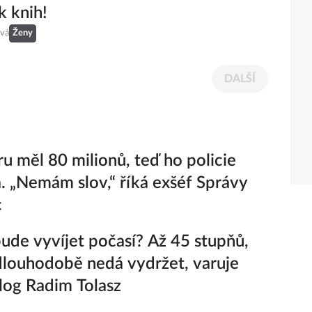
k knih!
ová
Ženy
DALŠÍ
ru měl 80 milionů, teď ho policie
a. „Nemám slov,“ říká exšéf Správy
c
bude vyvíjet počasí? Až 45 stupňů,
dlouhodobě nedá vydržet, varuje
log Radim Tolasz