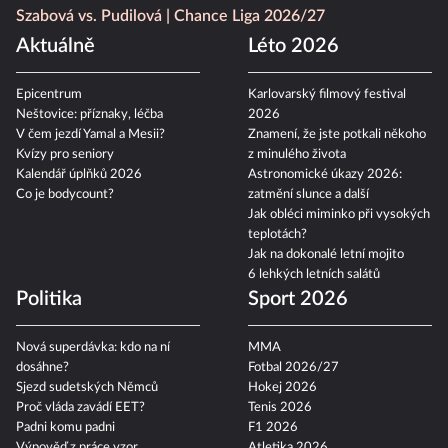
Szabová vs. Pudilová
Chance Liga 2026/27
Aktuálně
Léto 2026
Epicentrum
Karlovarský filmový festival
Neštovice: příznaky, léčba
2026
V čem jezdí Yamal a Mesii?
Znamení, že jste potkali někoho
Kvízy pro seniory
z minulého života
Kalendář úplňků 2026
Astronomické úkazy 2026:
Co je bodycount?
zatmění slunce a další
Jak obléci miminko při vysokých
teplotách?
Jak na dokonalé letní mojito
6 lehkých letních salátů
Politika
Sport 2026
Nová superdávka: kdo na ní
MMA
dosáhne?
Fotbal 2026/27
Sjezd sudetských Němců
Hokej 2026
Proč vláda zavádí EET?
Tenis 2026
Padni komu padni
F1 2026
Výpověď z práce vzor
Atletika 2026