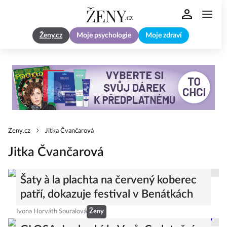
Ženy.cz
Moje psychologie
Moje zdraví
Zeny.cz
Jitka Čvančarová
Jitka Čvančarová
Šaty à la plachta na červený koberec
patří, dokazuje festival v Benátkách
Ivona Horváth Souralová
Ženy