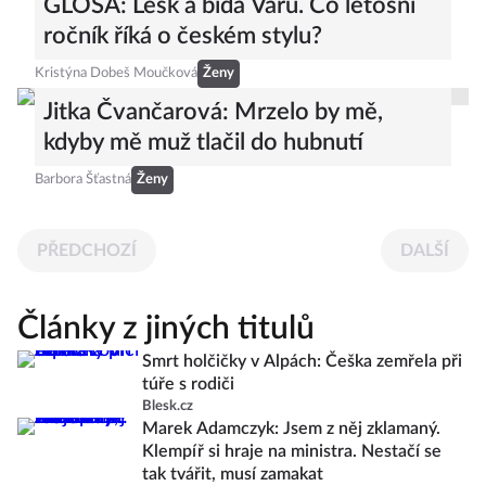
GLOSA: Lesk a bída Varů. Co letošní
ročník říká o českém stylu?
Kristýna Dobeš Moučková
Ženy
Jitka Čvančarová: Mrzelo by mě,
kdyby mě muž tlačil do hubnutí
Barbora Šťastná
Ženy
PŘEDCHOZÍ
DALŠÍ
Články z jiných titulů
Smrt holčičky v Alpách: Češka zemřela při
túře s rodiči
Blesk.cz
Marek Adamczyk: Jsem z něj zklamaný.
Klempíř si hraje na ministra. Nestačí se
tak tvářit, musí zamakat