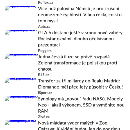
Reflex.cz
Více než polovina Němců je pro zrušení
neomezené rychlosti. Vláda řekla, co si o
tom myslí
Auto.cz
GTA 6 dostane ještě v srpnu nové záběry.
Rockstar oznámil dlouho očekávanou
prezentaci
Poggers
Jedna česká iluze se právě rozpadá.
Zelená transformace je pojistkou proti
chaosu
E15.cz
Transfer za tři miliardy do Realu Madrid:
Diomande měl před lety působit v Česku!
iSport.cz
Synology má „novou“ řadu NASů. Modely
Neo+ lákají výkonem, SSD a vyměnitelnou
RAM
Živě.cz
Nová mláďata vyder malých v Zoo
Ostrava: K vidění budou jen do podzimu