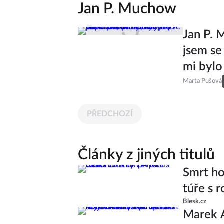
Jan P. Muchow
Jan P. 
jsem se
mi bylo
Marta Pušová
PŘEDCHOZÍ
Články z jiných titulů
Smrt ho
túře s r
Blesk.cz
Marek A