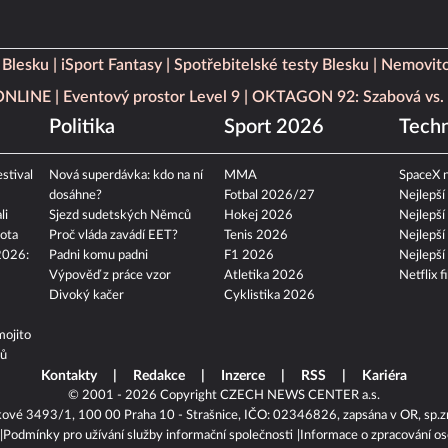
 Blesku
iSport Fantasy
Spotřebitelské testy Blesku
Nemovito
 ONLINE
Eventový prostor Level 9
OKTAGON 92: Szabová vs. 
Politika
Sport 2026
Techn
stival
Nová superdávka: kdo na ní
MMA
SpaceX n
dosáhne?
Fotbal 2026/27
Nejlepší
li
Sjezd sudetských Němců
Hokej 2026
Nejlepší
ota
Proč vláda zavádí EET?
Tenis 2026
Nejlepší
2026:
Padni komu padni
F1 2026
Nejlepší
Výpověď z práce vzor
Atletika 2026
Netflix f
Divoký kačer
Cyklistika 2026
mojito
tů
Kontakty
Redakce
Inzerce
RSS
Kariéra
© 2001 - 2026 Copyright
CZECH NEWS CENTER a.s.
kové 3493/1, 100 00 Praha 10 - Strašnice, IČO: 02346826, zapsána v OR, sp.z
Podmínky pro užívání služby informační společnosti
Informace o zpracování os