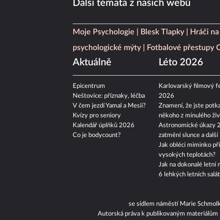
Další témata z našich webů
Moje Psychologie
Blesk Tlapky
Hráči na
psychologické mýty
Fotbalové přestupy
Aktuálně
Léto 2026
Epicentrum
Karlovarský filmový fe
Neštovice: příznaky, léčba
2026
V čem jezdí Yamal a Mesii?
Znamení, že jste potka
Kvízy pro seniory
někoho z minulého živ
Kalendář úplňků 2026
Astronomické úkazy 
Co je bodycount?
zatmění slunce a další
Jak obléci miminko při
vysokých teplotách?
Jak na dokonalé letní 
6 lehkých letních salá
se sídlem náměstí Marie Schmol
Autorská práva k publikovaným materiálům