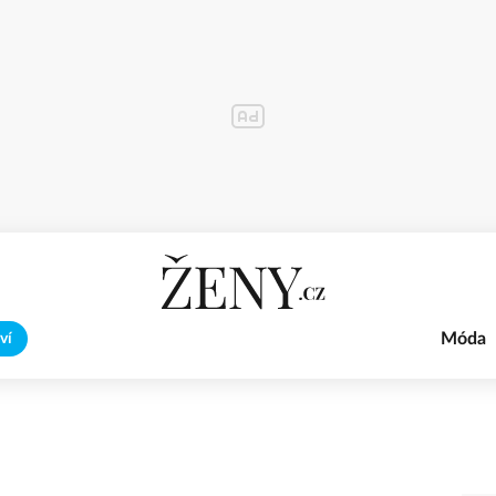
Móda
ví