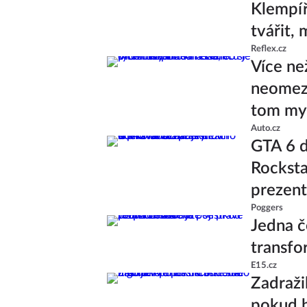
Klempíř 
tvářit,
Reflex.cz
Více ne
neomeze
tom mys
Auto.cz
GTA 6 d
Rocksta
prezent
Poggers
Jedna č
transfo
E15.cz
Zadražil
pokud b