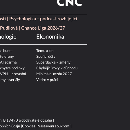
sti
Psychologika - podcast rozbíjející
Pudilová
Chance Liga 2026/27
ologie
Ekonomika
a burze
Temu a clo
 telefony
Spořicí účty
 AI zdarma
Superdávka – změny
 chytré hodinky
Chybějící roky k důchodu
 VPN – srovnání
Minimální mzda 2027
ilmy a seriály
Vedro v práci
n. B 19490 a dodavatelé obsahu
obních údajů
Cookies
Nastavení soukromí