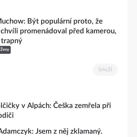
Muchow: Být populární proto, že
 chvíli promenádoval před kamerou,
 trapný
Ženy
DALŠÍ
lčičky v Alpách: Češka zemřela při
odiči
damczyk: Jsem z něj zklamaný.