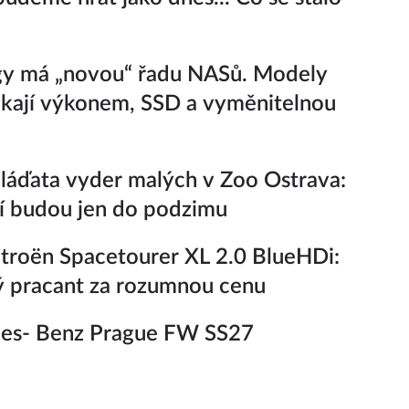
gy má „novou“ řadu NASů. Modely
kají výkonem, SSD a vyměnitelnou
áďata vyder malých v Zoo Ostrava:
í budou jen do podzimu
troën Spacetourer XL 2.0 BlueHDi:
 pracant za rozumnou cenu
es- Benz Prague FW SS27