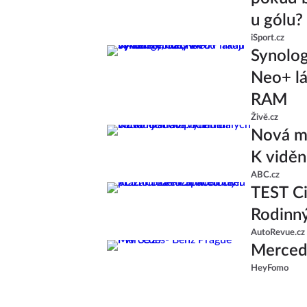
u gólu?
iSport.cz
Synolo
Neo+ lá
RAM
Živě.cz
Nová ml
K viděn
ABC.cz
TEST Ci
Rodinný
AutoRevue.cz
Merced
HeyFomo