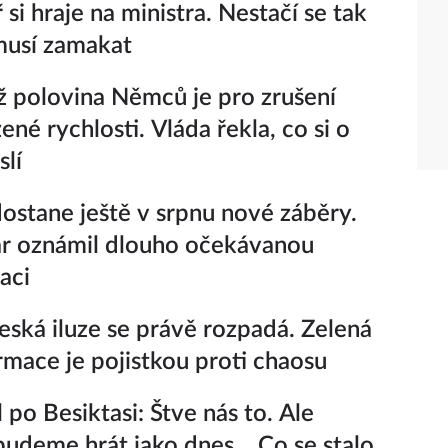
si hraje na ministra. Nestačí se tak
 musí zamakat
ž polovina Němců je pro zrušení
né rychlosti. Vláda řekla, co si o
lí
ostane ještě v srpnu nové záběry.
r oznámil dlouho očekávanou
aci
eská iluze se právě rozpadá. Zelená
rmace je pojistkou proti chaosu
 po Besiktasi: Štve nás to. Ale
udeme hrát jako dnes... Co se stalo