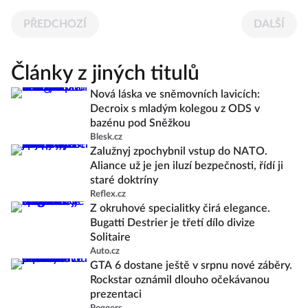
PŘEDCHOZÍ
DALŠÍ
Články z jiných titulů
Nová láska ve sněmovních lavicích:
Decroix s mladým kolegou z ODS v
bazénu pod Sněžkou
Blesk.cz
Zalužnyj zpochybnil vstup do NATO.
Aliance už je jen iluzí bezpečnosti, řídí ji
staré doktríny
Reflex.cz
Z okruhové specialitky čirá elegance.
Bugatti Destrier je třetí dílo divize
Solitaire
Auto.cz
GTA 6 dostane ještě v srpnu nové záběry.
Rockstar oznámil dlouho očekávanou
prezentaci