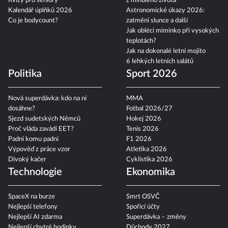
Kvízy pro seniory
z minulého života
Kalendář úplňků 2026
Astronomické úkazy 2026:
Co je bodycount?
zatmění slunce a další
Jak obléci miminko při vysokých
teplotách?
Jak na dokonalé letní mojito
6 lehkých letních salátů
Politika
Sport 2026
Nová superdávka: kdo na ní
MMA
dosáhne?
Fotbal 2026/27
Sjezd sudetských Němců
Hokej 2026
Proč vláda zavádí EET?
Tenis 2026
Padni komu padni
F1 2026
Výpověď z práce vzor
Atletika 2026
Divoký kačer
Cyklistika 2026
Technologie
Ekonomika
SpaceX na burze
Smrt OSVČ
Nejlepší telefony
Spořicí účty
Nejlepší AI zdarma
Superdávka – změny
Nejlepší chytré hodinky
Důchody 2027