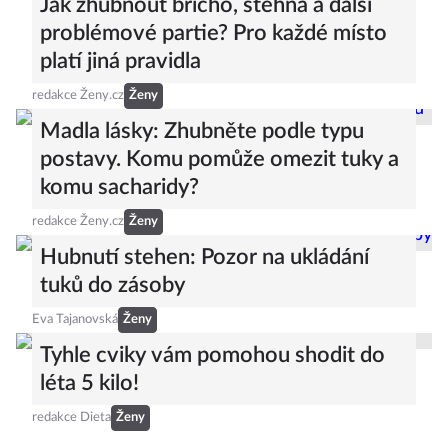
Jak zhubnout břicho, stehna a další
problémové partie? Pro každé místo
platí jiná pravidla
redakce Ženy.cz
Ženy
Madla lásky: Zhubněte podle typu
postavy. Komu pomůže omezit tuky a
komu sacharidy?
redakce Ženy.cz
Ženy
Hubnutí stehen: Pozor na ukládání
tuků do zásoby
Eva Tajanovská
Ženy
Tyhle cviky vám pomohou shodit do
léta 5 kilo!
redakce Dieta
Ženy