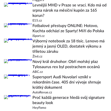
Poggers
Levnější MHD v Praze se vrací. Kdo má od
srpna nárok na měsíční kupón za 165
korun?
E15.cz
Fotbalové přestupy ONLINE: Hotovo,
Kuchta odchází ze Sparty! Míří do Polska
iSport.cz
Výborný notebook za 18 tisíc. Lenovo má
jemný a jasný OLED, dostatek výkonu a
tříletou záruku
Živě.cz
Nový král druhohor: Obří mořský plaz
Tylosaurus rex byl postrachem oceánů
ABC.cz
Supersport Audi Nuvolari vznikl v
rekordním čase. 405 dní vývoje shrnuje
krátký dokument
AutoRevue.cz
Proč každá generace hledá svůj signature
beauty look
HeyFomo