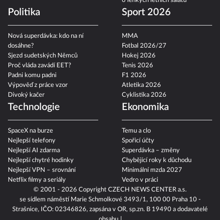
6 lehkých letních salátů
Politika
Sport 2026
Nová superdávka: kdo na ní
MMA
dosáhne?
Fotbal 2026/27
Sjezd sudetských Němců
Hokej 2026
Proč vláda zavádí EET?
Tenis 2026
Padni komu padni
F1 2026
Výpověď z práce vzor
Atletika 2026
Divoký kačer
Cyklistika 2026
Technologie
Ekonomika
SpaceX na burze
Temu a clo
Nejlepší telefony
Spořicí účty
Nejlepší AI zdarma
Superdávka – změny
Nejlepší chytré hodinky
Chybějící roky k důchodu
Nejlepší VPN – srovnání
Minimální mzda 2027
Netflix filmy a seriály
Vedro v práci
© 2001 - 2026 Copyright
CZECH NEWS CENTER a.s.
se sídlem náměstí Marie Schmolkové 3493/1, 100 00 Praha 10 -
Strašnice, IČO: 02346826, zapsána v OR, sp.zn. B 19490 a dodavatelé
obsahu