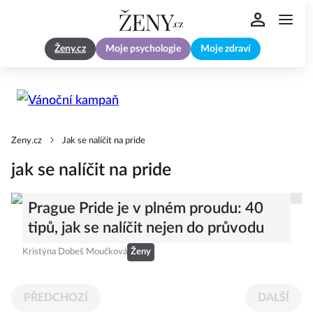
Ženy.cz
Moje psychologie
Moje zdraví
Zeny.cz
Jak se nalíčit na pride
jak se nalíčit na pride
Prague Pride je v plném proudu: 40
tipů, jak se nalíčit nejen do průvodu
Kristýna Dobeš Moučková
Ženy
PŘEDCHOZÍ
DALŠÍ