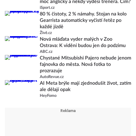
moc anglicky a někdy vyděsí trenéra. Čím?
iSport.cz
80 % čistoty, 2 % námahy. Stojan na kolo
Gearrista automaticky vyčistí řetěz po
každé jízdě
Živě.cz
Nová mláďata vyder malých v Zoo
Ostrava: K vidění budou jen do podzimu
ABC.cz
Chystané Mitsubishi Pajero nebude jenom
fajnovka do města. Nová fotka to
prozrazuje
AutoRevue.cz
AI Meta brýle mají zjednodušit život, zatím
ale dělají opak
HeyFomo