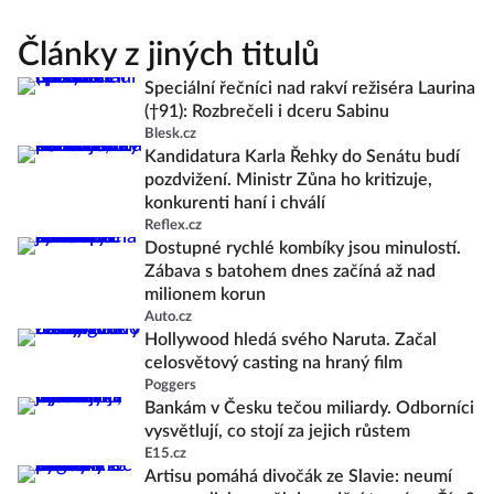
Články z jiných titulů
Speciální řečníci nad rakví režiséra Laurina
(†91): Rozbrečeli i dceru Sabinu
Blesk.cz
Kandidatura Karla Řehky do Senátu budí
pozdvižení. Ministr Zůna ho kritizuje,
konkurenti haní i chválí
Reflex.cz
Dostupné rychlé kombíky jsou minulostí.
Zábava s batohem dnes začíná až nad
milionem korun
Auto.cz
Hollywood hledá svého Naruta. Začal
celosvětový casting na hraný film
Poggers
Bankám v Česku tečou miliardy. Odborníci
vysvětlují, co stojí za jejich růstem
E15.cz
Artisu pomáhá divočák ze Slavie: neumí