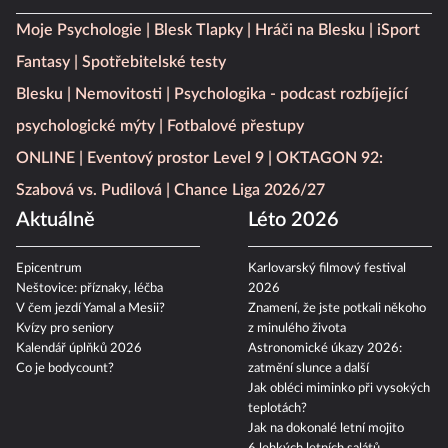
Moje Psychologie
Blesk Tlapky
Hráči na Blesku
iSport
Fantasy
Spotřebitelské testy
Blesku
Nemovitosti
Psychologika - podcast rozbíjející
psychologické mýty
Fotbalové přestupy
ONLINE
Eventový prostor Level 9
OKTAGON 92:
Szabová vs. Pudilová
Chance Liga 2026/27
Aktuálně
Léto 2026
Epicentrum
Karlovarský filmový festival
Neštovice: příznaky, léčba
2026
V čem jezdí Yamal a Mesii?
Znamení, že jste potkali někoho
Kvízy pro seniory
z minulého života
Kalendář úplňků 2026
Astronomické úkazy 2026:
Co je bodycount?
zatmění slunce a další
Jak obléci miminko při vysokých
teplotách?
Jak na dokonalé letní mojito