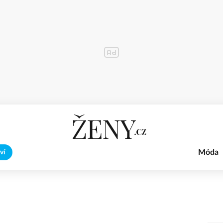
Móda
ví