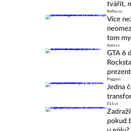
tvářit,
Reflex.cz
Více ne
neomeze
tom mys
Auto.cz
GTA 6 d
Rocksta
prezent
Poggers
Jedna č
transfo
E15.cz
Zadražil
pokud b
u gólu?