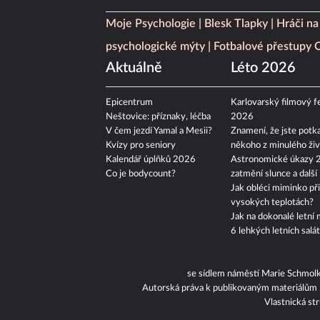
Moje Psychologie
Blesk Tlapky
Hráči na
psychologické mýty
Fotbalové přestupy
Aktuálně
Léto 2026
Epicentrum
Karlovarský filmový fe
Neštovice: příznaky, léčba
2026
V čem jezdí Yamal a Mesii?
Znamení, že jste potka
Kvízy pro seniory
někoho z minulého živ
Kalendář úplňků 2026
Astronomické úkazy 
Co je bodycount?
zatmění slunce a další
Jak obléci miminko při
vysokých teplotách?
Jak na dokonalé letní 
6 lehkých letních salá
se sídlem náměstí Marie Schmol
Autorská práva k publikovaným materiálům
Vlastnická st