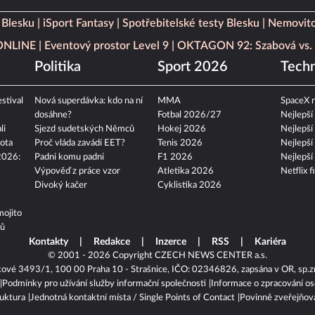
 Blesku
iSport Fantasy
Spotřebitelské testy Blesku
Nemovito
 ONLINE
Eventový prostor Level 9
OKTAGON 92: Szabová vs. 
Politika
Sport 2026
Techn
stival
Nová superdávka: kdo na ní
MMA
SpaceX n
dosáhne?
Fotbal 2026/27
Nejlepší
li
Sjezd sudetských Němců
Hokej 2026
Nejlepší
ota
Proč vláda zavádí EET?
Tenis 2026
Nejlepší
2026:
Padni komu padni
F1 2026
Nejlepší
Výpověď z práce vzor
Atletika 2026
Netflix f
Divoký kačer
Cyklistika 2026
mojito
tů
Kontakty
Redakce
Inzerce
RSS
Kariéra
© 2001 - 2026 Copyright
CZECH NEWS CENTER a.s.
kové 3493/1, 100 00 Praha 10 - Strašnice, IČO: 02346826, zapsána v OR, sp.z
Podmínky pro užívání služby informační společnosti
Informace o zpracování os
ruktura
Jednotná kontaktní místa / Single Points of Contact
Povinně zveřejňov