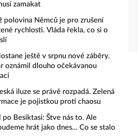
 musí zamakat
ž polovina Němců je pro zrušení
né rychlosti. Vláda řekla, co si o
lí
ostane ještě v srpnu nové záběry.
r oznámil dlouho očekávanou
aci
eská iluze se právě rozpadá. Zelená
rmace je pojistkou proti chaosu
 po Besiktasi: Štve nás to. Ale
udeme hrát jako dnes... Co se stalo