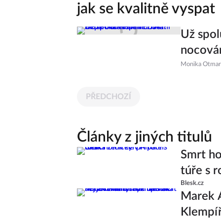
jak se kvalitně vyspat
Už spol
nocován
Monika Otmar
PŘEDCHOZÍ
Články z jiných titulů
Smrt ho
túře s r
Blesk.cz
Marek A
Klempíř 