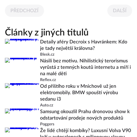
PŘEDCHOZÍ
DALŠÍ
Články z jiných titulů
Detaily aféry Decroix s Havránkem: Kdo
je tady největší královna?
Blesk.cz
Násilí bez motivu. Nihilistický terorismus
vyrůstá z temných koutů internetu a míří i
na malé děti
Reflex.cz
Od příštího roku v Mnichově už jen
elektromobily. BMW spouští výrobu
sedanu i3
Auto.cz
Samsung okouzlil Prahu dronovou show k
odstartování prodeje nových produktů
Poggers
Že lidé chtějí kombíky? Luxusní Volva V90