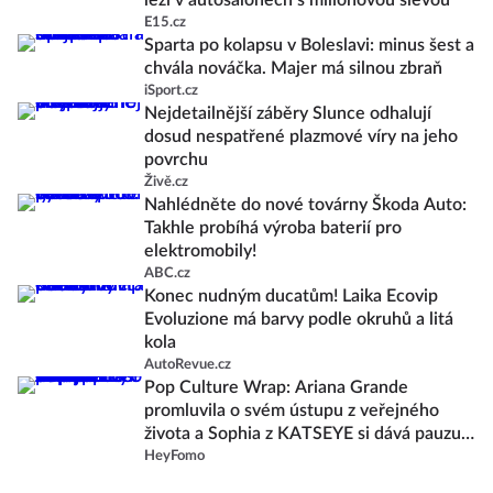
leží v autosalonech s milionovou slevou
E15.cz
Sparta po kolapsu v Boleslavi: minus šest a
chvála nováčka. Majer má silnou zbraň
iSport.cz
Nejdetailnější záběry Slunce odhalují
dosud nespatřené plazmové víry na jeho
povrchu
Živě.cz
Nahlédněte do nové továrny Škoda Auto:
Takhle probíhá výroba baterií pro
elektromobily!
ABC.cz
Konec nudným ducatům! Laika Ecovip
Evoluzione má barvy podle okruhů a litá
kola
AutoRevue.cz
Pop Culture Wrap: Ariana Grande
promluvila o svém ústupu z veřejného
života a Sophia z KATSEYE si dává pauzu
od skupiny
HeyFomo