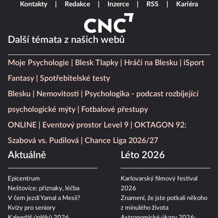
Kontakty
Redakce
Inzerce
RSS
Kariéra
Další témata z našich webů
Moje Psychologie
Blesk Tlapky
Hráči na Blesku
iSport
Fantasy
Spotřebitelské testy
Blesku
Nemovitosti
Psychologika - podcast rozbíjející
psychologické mýty
Fotbalové přestupy
ONLINE
Eventový prostor Level 9
OKTAGON 92:
Szabová vs. Pudilová
Chance Liga 2026/27
Aktuálně
Léto 2026
Epicentrum
Karlovarský filmový festival
Neštovice: příznaky, léčba
2026
V čem jezdí Yamal a Mesii?
Znamení, že jste potkali někoho
Kvízy pro seniory
z minulého života
Kalendář úplňků 2026
Astronomické úkazy 2026: