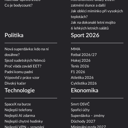
Co je bodycount?
zatmění slunce a další
Jak obléci miminko při vysokých
teplotách?
Jak na dokonalé letní mojito
6 lehkých letních salátů
Politika
Sport 2026
Nová superdávka: kdo na ní
MMA
dosáhne?
Fotbal 2026/27
Sjezd sudetských Němců
Hokej 2026
Proč vláda zavádí EET?
Tenis 2026
Padni komu padni
F1 2026
Výpověď z práce vzor
Atletika 2026
Divoký kačer
Cyklistika 2026
Technologie
Ekonomika
SpaceX na burze
Smrt OSVČ
Nejlepší telefony
Spořicí účty
Nejlepší AI zdarma
Superdávka – změny
Nejlepší chytré hodinky
Důchody 2027
Nejlepší VPN – srovnání
Minimální mzda 2027