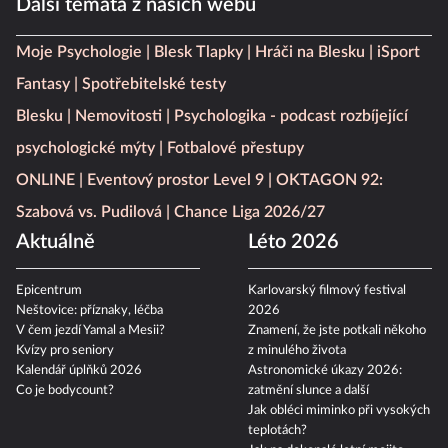
Další témata z našich webů
Moje Psychologie
Blesk Tlapky
Hráči na Blesku
iSport
Fantasy
Spotřebitelské testy
Blesku
Nemovitosti
Psychologika - podcast rozbíjející
psychologické mýty
Fotbalové přestupy
ONLINE
Eventový prostor Level 9
OKTAGON 92:
Szabová vs. Pudilová
Chance Liga 2026/27
Aktuálně
Léto 2026
Epicentrum
Karlovarský filmový festival
Neštovice: příznaky, léčba
2026
V čem jezdí Yamal a Mesii?
Znamení, že jste potkali někoho
Kvízy pro seniory
z minulého života
Kalendář úplňků 2026
Astronomické úkazy 2026:
Co je bodycount?
zatmění slunce a další
Jak obléci miminko při vysokých
teplotách?