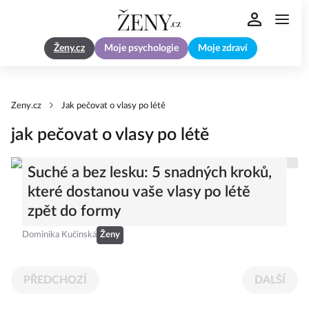
Ženy.cz
Moje psychologie
Moje zdraví
Zeny.cz
Jak pečovat o vlasy po létě
jak pečovat o vlasy po létě
Suché a bez lesku: 5 snadných kroků,
které dostanou vaše vlasy po létě
zpět do formy
Dominika Kučinská
Ženy
PŘEDCHOZÍ
DALŠÍ