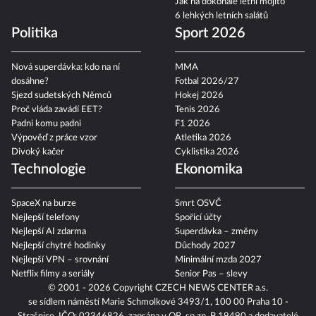
Jak na dokonalé letní mojito
6 lehkých letních salátů
Politika
Sport 2026
Nová superdávka: kdo na ní
MMA
dosáhne?
Fotbal 2026/27
Sjezd sudetských Němců
Hokej 2026
Proč vláda zavádí EET?
Tenis 2026
Padni komu padni
F1 2026
Výpověď z práce vzor
Atletika 2026
Divoký kačer
Cyklistika 2026
Technologie
Ekonomika
SpaceX na burze
Smrt OSVČ
Nejlepší telefony
Spořicí účty
Nejlepší AI zdarma
Superdávka – změny
Nejlepší chytré hodinky
Důchody 2027
Nejlepší VPN – srovnání
Minimální mzda 2027
Netflix filmy a seriály
Senior Pas – slevy
© 2001 - 2026 Copyright
CZECH NEWS CENTER a.s.
se sídlem náměstí Marie Schmolkové 3493/1, 100 00 Praha 10 -