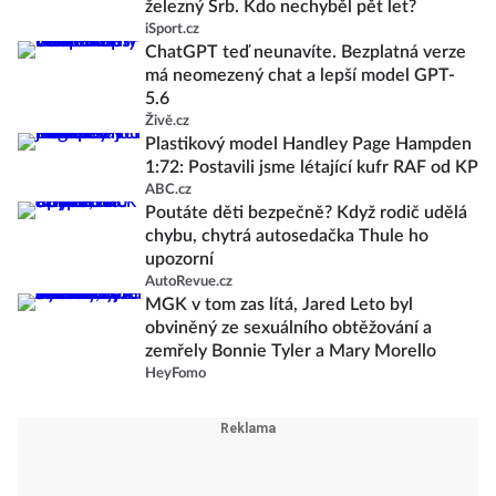
železný Srb. Kdo nechyběl pět let?
iSport.cz
ChatGPT teď neunavíte. Bezplatná verze
má neomezený chat a lepší model GPT-
5.6
Živě.cz
Plastikový model Handley Page Hampden
1:72: Postavili jsme létající kufr RAF od KP
ABC.cz
Poutáte děti bezpečně? Když rodič udělá
chybu, chytrá autosedačka Thule ho
upozorní
AutoRevue.cz
MGK v tom zas lítá, Jared Leto byl
obviněný ze sexuálního obtěžování a
zemřely Bonnie Tyler a Mary Morello
HeyFomo