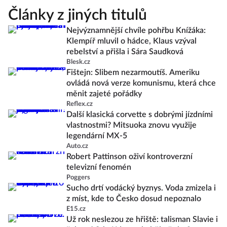
Články z jiných titulů
Nejvýznamnější chvíle pohřbu Knížáka:
Klempíř mluvil o hádce, Klaus vzýval
rebelství a přišla i Sára Saudková
Blesk.cz
Fištejn: Slibem nezarmoutíš. Ameriku
ovládá nová verze komunismu, která chce
měnit zajeté pořádky
Reflex.cz
Další klasická corvette s dobrými jízdními
vlastnostmi? Mitsuoka znovu využije
legendární MX-5
Auto.cz
Robert Pattinson oživí kontroverzní
televizní fenomén
Poggers
Sucho drtí vodácký byznys. Voda zmizela i
z míst, kde to Česko dosud nepoznalo
E15.cz
Už rok neslezou ze hřiště: talisman Slavie i