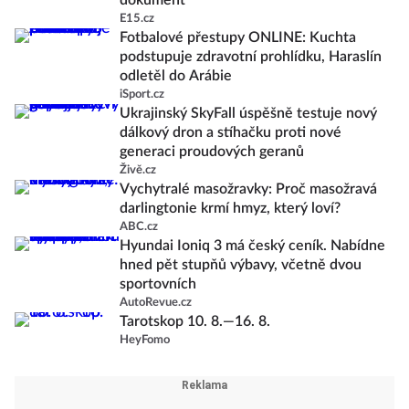
dokument
E15.cz
Fotbalové přestupy ONLINE: Kuchta
podstupuje zdravotní prohlídku, Haraslín
odletěl do Arábie
iSport.cz
Ukrajinský SkyFall úspěšně testuje nový
dálkový dron a stíhačku proti nové
generaci proudových geranů
Živě.cz
Vychytralé masožravky: Proč masožravá
darlingtonie krmí hmyz, který loví?
ABC.cz
Hyundai Ioniq 3 má český ceník. Nabídne
hned pět stupňů výbavy, včetně dvou
sportovních
AutoRevue.cz
Tarotskop 10. 8.—16. 8.
HeyFomo