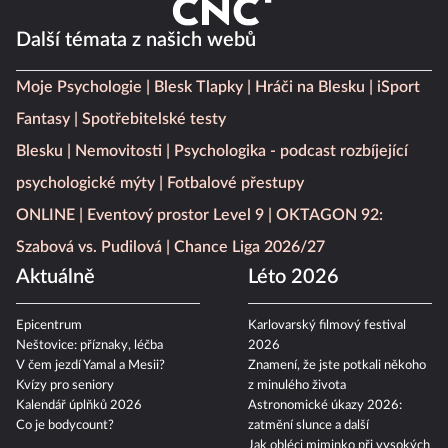
Další témata z našich webů
Moje Psychologie
Blesk Tlapky
Hráči na Blesku
iSport
Fantasy
Spotřebitelské testy
Blesku
Nemovitosti
Psychologika - podcast rozbíjející
psychologické mýty
Fotbalové přestupy
ONLINE
Eventový prostor Level 9
OKTAGON 92:
Szabová vs. Pudilová
Chance Liga 2026/27
Aktuálně
Léto 2026
Epicentrum
Karlovarský filmový festival
Neštovice: příznaky, léčba
2026
V čem jezdí Yamal a Mesii?
Znamení, že jste potkali někoho
Kvízy pro seniory
z minulého života
Kalendář úplňků 2026
Astronomické úkazy 2026:
Co je bodycount?
zatmění slunce a další
Jak obléci miminko při vysokých