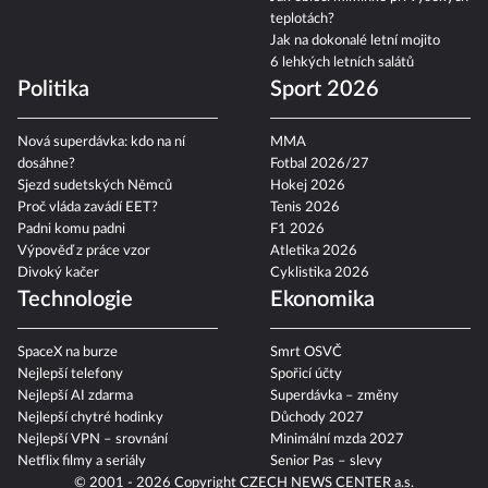
teplotách?
Jak na dokonalé letní mojito
6 lehkých letních salátů
Politika
Sport 2026
Nová superdávka: kdo na ní
MMA
dosáhne?
Fotbal 2026/27
Sjezd sudetských Němců
Hokej 2026
Proč vláda zavádí EET?
Tenis 2026
Padni komu padni
F1 2026
Výpověď z práce vzor
Atletika 2026
Divoký kačer
Cyklistika 2026
Technologie
Ekonomika
SpaceX na burze
Smrt OSVČ
Nejlepší telefony
Spořicí účty
Nejlepší AI zdarma
Superdávka – změny
Nejlepší chytré hodinky
Důchody 2027
Nejlepší VPN – srovnání
Minimální mzda 2027
Netflix filmy a seriály
Senior Pas – slevy
© 2001 - 2026 Copyright
CZECH NEWS CENTER a.s.