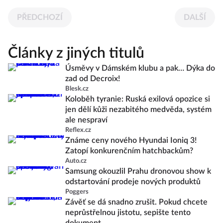
PŘEDCHOZÍ
DALŠÍ
Články z jiných titulů
Úsměvy v Dámském klubu a pak… Dýka do
zad od Decroix!
Blesk.cz
Koloběh tyranie: Ruská exilová opozice si
jen dělí kůži nezabitého medvěda, systém
ale nespraví
Reflex.cz
Známe ceny nového Hyundai Ioniq 3!
Zatopí konkurenčním hatchbackům?
Auto.cz
Samsung okouzlil Prahu dronovou show k
odstartování prodeje nových produktů
Poggers
Závěť se dá snadno zrušit. Pokud chcete
neprůstřelnou jistotu, sepište tento