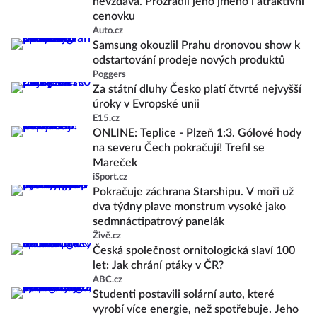
nevzdává. Prozradil jeho jméno i atraktivní
cenovku
Auto.cz
Samsung okouzlil Prahu dronovou show k
odstartování prodeje nových produktů
Poggers
Za státní dluhy Česko platí čtvrté nejvyšší
úroky v Evropské unii
E15.cz
ONLINE: Teplice - Plzeň 1:3. Gólové hody
na severu Čech pokračují! Trefil se
Mareček
iSport.cz
Pokračuje záchrana Starshipu. V moři už
dva týdny plave monstrum vysoké jako
sedmnáctipatrový panelák
Živě.cz
Česká společnost ornitologická slaví 100
let: Jak chrání ptáky v ČR?
ABC.cz
Studenti postavili solární auto, které
vyrobí více energie, než spotřebuje. Jeho