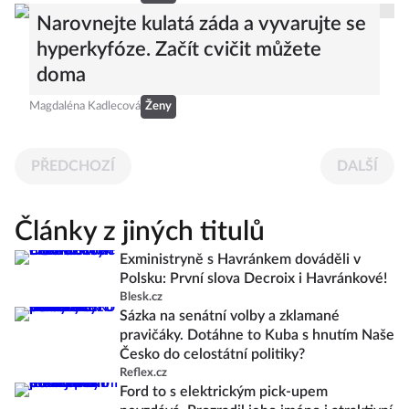
Narovnejte kulatá záda a vyvarujte se
hyperkyfóze. Začít cvičit můžete
doma
Magdaléna Kadlecová
Ženy
PŘEDCHOZÍ
DALŠÍ
Články z jiných titulů
Exministryně s Havránkem dováděli v
Polsku: První slova Decroix i Havránkové!
Blesk.cz
Sázka na senátní volby a zklamané
pravičáky. Dotáhne to Kuba s hnutím Naše
Česko do celostátní politiky?
Reflex.cz
Ford to s elektrickým pick-upem