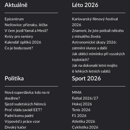
Aktuálně
Léto 2026
Epicentrum
Karlovarský filmový festival
Neštovice: příznaky, léčba
2026
V čem jezdí Yamal a Mesii?
Znamení, že jste potkali někoho
Kvízy pro seniory
z minulého života
Kalendář úplňků 2026
Astronomické úkazy 2026:
Co je bodycount?
zatmění slunce a další
Jak obléci miminko při vysokých
teplotách?
Jak na dokonalé letní mojito
6 lehkých letních salátů
Politika
Sport 2026
Nová superdávka: kdo na ní
MMA
dosáhne?
Fotbal 2026/27
Sjezd sudetských Němců
Hokej 2026
Proč vláda zavádí EET?
Tenis 2026
Padni komu padni
F1 2026
Výpověď z práce vzor
Atletika 2026
Divoký kačer
Cyklistika 2026