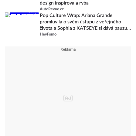
design inspirovala ryba
AutoRevue.cz
Pop Culture Wrap: Ariana Grande
promluvila o svém ústupu z veřejného
života a Sophia z KATSEYE si dává pauzu
od skupiny
HeyFomo