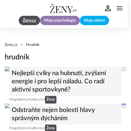
Ženy.cz
Moje psychologie
Moje zdraví
Zeny.cz
Hrudník
hrudník
Nejlepší cviky na hubnutí, zvýšení
energie i pro lepší náladu. Co radí
aktivní sportovkyně?
Magdaléna Kadlecová
Ženy
Odstraňte nejen bolesti hlavy
správným dýcháním
Magdaléna Kadlecová
Ženy