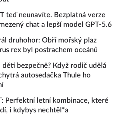
 teď neunavíte. Bezplatná verze
ezený chat a lepší model GPT-5.6
ál druhohor: Obří mořský plaz
rus rex byl postrachem oceánů
 děti bezpečně? Když rodič udělá
chytrá autosedačka Thule ho
ní
 Perfektní letní kombinace, které
adí, i kdybys nechtěl*a