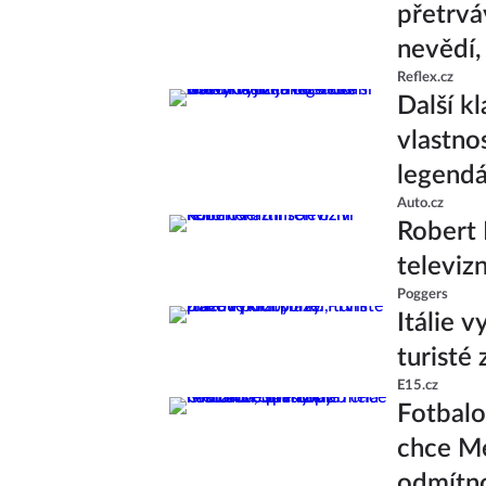
přetrvá
nevědí,
Reflex.cz
Další k
vlastno
legend
Auto.cz
Robert 
televiz
Poggers
Itálie v
turisté
E15.cz
Fotbalo
chce Me
odmítn