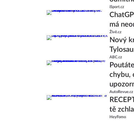
iSport.cz
ChatGPT
má neom
Živě.cz
Nový kr
Tylosau
ABC.cz
Poutáte
chybu, 
upozor
AutoRevue.cz
RECEPT:
tě zchl
HeyFomo