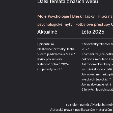
Další témata z našich webů
Moje Psychologie
Blesk Tlapky
Hráči na
psychologické mýty
Fotbalové přestupy
Aktuálně
Léto 2026
Epicentrum
Karlovarský filmový fe
Neštovice: příznaky, léčba
2026
V čem jezdí Yamal a Mesii?
Znamení, že jste potka
Kvízy pro seniory
někoho z minulého živ
Kalendář úplňků 2026
Astronomické úkazy 
Co je bodycount?
zatmění slunce a další
Jak obléci miminko při
vysokých teplotách?
Jak na dokonalé letní 
6 lehkých letních salá
se sídlem náměstí Marie Schmol
Autorská práva k publikovaným materiálům