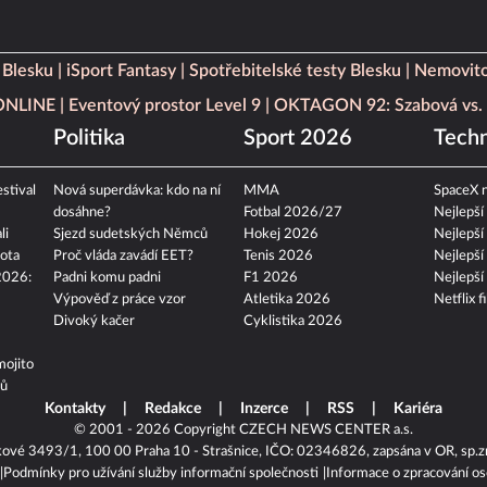
 Blesku
iSport Fantasy
Spotřebitelské testy Blesku
Nemovito
 ONLINE
Eventový prostor Level 9
OKTAGON 92: Szabová vs. 
Politika
Sport 2026
Techn
stival
Nová superdávka: kdo na ní
MMA
SpaceX n
dosáhne?
Fotbal 2026/27
Nejlepší
li
Sjezd sudetských Němců
Hokej 2026
Nejlepší
ota
Proč vláda zavádí EET?
Tenis 2026
Nejlepší
2026:
Padni komu padni
F1 2026
Nejlepší
Výpověď z práce vzor
Atletika 2026
Netflix f
Divoký kačer
Cyklistika 2026
mojito
tů
Kontakty
Redakce
Inzerce
RSS
Kariéra
© 2001 - 2026 Copyright
CZECH NEWS CENTER a.s.
kové 3493/1, 100 00 Praha 10 - Strašnice, IČO: 02346826, zapsána v OR, sp.z
Podmínky pro užívání služby informační společnosti
Informace o zpracování os