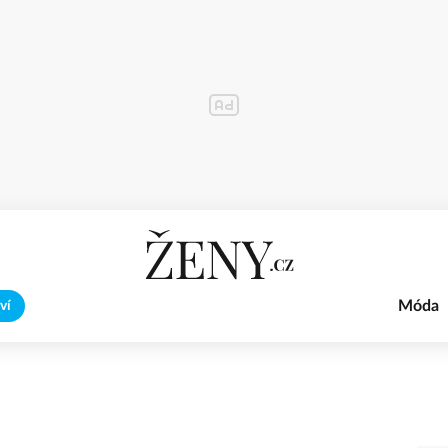
Móda
ví