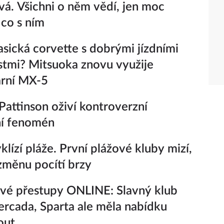
vá. Všichni o něm vědí, jen moc
 co s ním
lasická corvette s dobrými jízdními
stmi? Mitsuoka znovu využije
ární MX-5
Pattinson oživí kontroverzní
ní fenomén
yklízí pláže. První plážové kluby mizí,
 změnu pocítí brzy
vé přestupy ONLINE: Slavný klub
rcada, Sparta ale měla nabídku
out