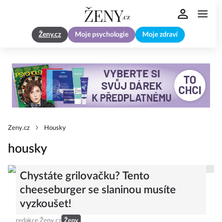
Ženy.cz
Moje psychologie
Moje zdraví
Zeny.cz
Housky
housky
Chystáte grilovačku? Tento
cheeseburger se slaninou musíte
vyzkoušet!
redakce Ženy.cz
Ženy