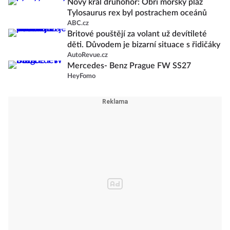
Nový král druhohor: Obří mořský plaz
Tylosaurus rex byl postrachem oceánů
ABC.cz
Britové pouštějí za volant už devítileté
děti. Důvodem je bizarní situace s řidičáky
AutoRevue.cz
Mercedes- Benz Prague FW SS27
HeyFomo