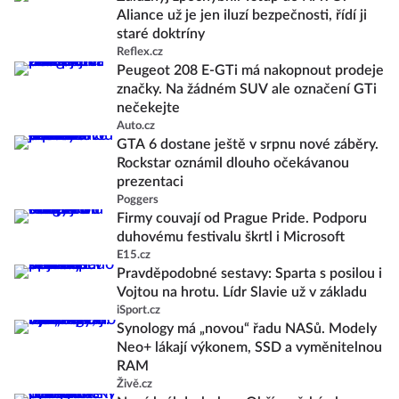
Aliance už je jen iluzí bezpečnosti, řídí ji
staré doktríny
Reflex.cz
Peugeot 208 E-GTi má nakopnout prodeje
značky. Na žádném SUV ale označení GTi
nečekejte
Auto.cz
GTA 6 dostane ještě v srpnu nové záběry.
Rockstar oznámil dlouho očekávanou
prezentaci
Poggers
Firmy couvají od Prague Pride. Podporu
duhovému festivalu škrtl i Microsoft
E15.cz
Pravděpodobné sestavy: Sparta s posilou i
Vojtou na hrotu. Lídr Slavie už v základu
iSport.cz
Synology má „novou“ řadu NASů. Modely
Neo+ lákají výkonem, SSD a vyměnitelnou
RAM
Živě.cz