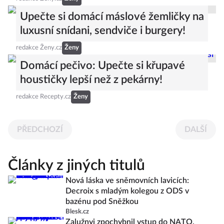
Upečte si domácí máslové žemličky na
luxusní snídani, sendviče i burgery!
redakce Ženy.cz
Ženy
Domácí pečivo: Upečte si křupavé
houstičky lepší než z pekárny!
redakce Recepty.cz
Ženy
PŘEDCHOZÍ
DALŠÍ
Články z jiných titulů
Nová láska ve sněmovních lavicích:
Decroix s mladým kolegou z ODS v
bazénu pod Sněžkou
Blesk.cz
Zalužnyj zpochybnil vstup do NATO.