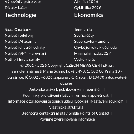
Výpověď z práce vzor
Atletika 2026
Divoký kačer
Cyklistika 2026
Technologie
Ekonomika
SpaceX na burze
Temu a clo
Nejlepší telefony
Spořicí účty
Nejlepší AI zdarma
Superdávka – změny
Nejlepší chytré hodinky
Chybějící roky k důchodu
Nejlepší VPN – srovnání
Minimální mzda 2027
Netflix filmy a seriály
Vedro v práci
© 2001 - 2026 Copyright
CZECH NEWS CENTER a.s.
se sídlem náměstí Marie Schmolkové 3493/1, 100 00 Praha 10 -
Strašnice, IČO: 02346826, zapsána v OR, sp.zn. B 19490 a dodavatelé
obsahu
Autorská práva k publikovaným materiálům
Podmínky pro užívání služby informační společnosti
Informace o zpracování osobních údajů
Cookies
Nastavení soukromí
Vlastnická struktura
Jednotná kontaktní místa / Single Points of Contact
Povinně zveřejňované informace