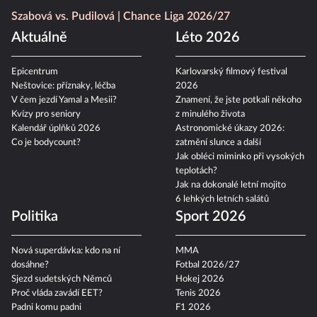
Szabová vs. Pudilová
Chance Liga 2026/27
Aktuálně
Léto 2026
Epicentrum
Karlovarský filmový festival
Neštovice: příznaky, léčba
2026
V čem jezdí Yamal a Mesii?
Znamení, že jste potkali někoho
Kvízy pro seniory
z minulého života
Kalendář úplňků 2026
Astronomické úkazy 2026:
Co je bodycount?
zatmění slunce a další
Jak obléci miminko při vysokých
teplotách?
Jak na dokonalé letní mojito
6 lehkých letních salátů
Politika
Sport 2026
Nová superdávka: kdo na ní
MMA
dosáhne?
Fotbal 2026/27
Sjezd sudetských Němců
Hokej 2026
Proč vláda zavádí EET?
Tenis 2026
Padni komu padni
F1 2026