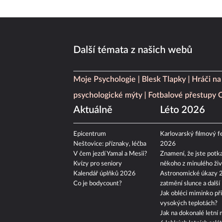
Další témata z našich webů
Moje Psychologie
Blesk Tlapky
Hráči na
psychologické mýty
Fotbalové přestupy
Aktuálně
Léto 2026
Epicentrum
Karlovarský filmový fe
Neštovice: příznaky, léčba
2026
V čem jezdí Yamal a Mesii?
Znamení, že jste potka
Kvízy pro seniory
někoho z minulého živ
Kalendář úplňků 2026
Astronomické úkazy 
Co je bodycount?
zatmění slunce a další
Jak obléci miminko při
vysokých teplotách?
Jak na dokonalé letní 