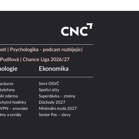
sti
Psychologika - podcast rozbíjející
Pudilová
Chance Liga 2026/27
ologie
Ekonomika
a burze
Smrt OSVČ
 telefony
Spořicí účty
 AI zdarma
Superdávka – změny
 chytré hodinky
Důchody 2027
 VPN – srovnání
Minimální mzda 2027
ilmy a seriály
Senior Pas – slevy