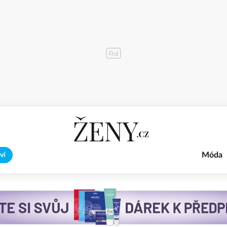
Móda
ví