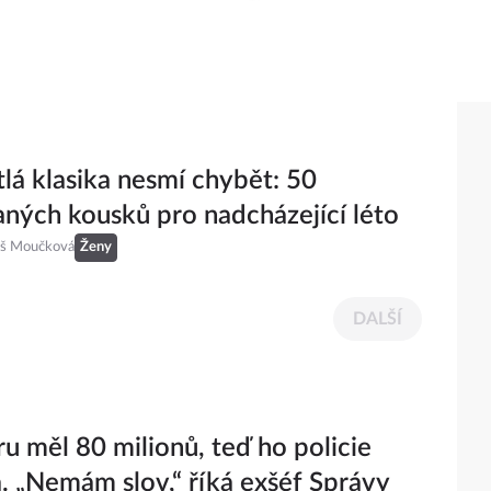
lá klasika nesmí chybět: 50
ných kousků pro nadcházející léto
eš Moučková
Ženy
DALŠÍ
ru měl 80 milionů, teď ho policie
a. „Nemám slov,“ říká exšéf Správy