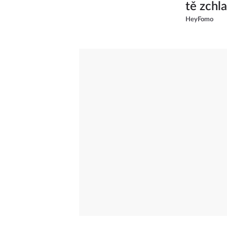
tě zchl
HeyFomo