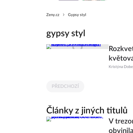
Zeny.cz
Gypsy styl
gypsy styl
Rozkvet
květova
Kristýna Dob
PŘEDCHOZÍ
Články z jiných titulů
V trezo
obvinil