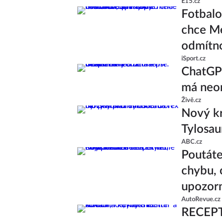
E15.cz
Fotbalo
chce Me
odmítn
iSport.cz
ChatGPT
má neom
Živě.cz
Nový kr
Tylosau
ABC.cz
Poutáte
chybu, 
upozor
AutoRevue.cz
RECEPT: