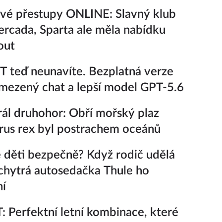
vé přestupy ONLINE: Slavný klub
rcada, Sparta ale měla nabídku
out
 teď neunavíte. Bezplatná verze
ezený chat a lepší model GPT-5.6
ál druhohor: Obří mořský plaz
rus rex byl postrachem oceánů
 děti bezpečně? Když rodič udělá
chytrá autosedačka Thule ho
ní
 Perfektní letní kombinace, které