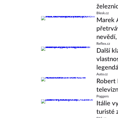
železni
Blesk.cz
Marek 
přetrvá
nevědí,
Reflex.cz
Další k
vlastno
legend
Auto.cz
Robert 
televiz
Poggers
Itálie v
turisté