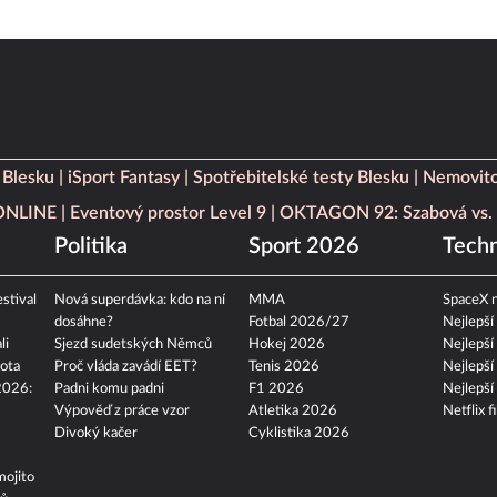
 Blesku
iSport Fantasy
Spotřebitelské testy Blesku
Nemovito
 ONLINE
Eventový prostor Level 9
OKTAGON 92: Szabová vs. 
Politika
Sport 2026
Techn
stival
Nová superdávka: kdo na ní
MMA
SpaceX n
dosáhne?
Fotbal 2026/27
Nejlepší
li
Sjezd sudetských Němců
Hokej 2026
Nejlepší
ota
Proč vláda zavádí EET?
Tenis 2026
Nejlepší
2026:
Padni komu padni
F1 2026
Nejlepší
Výpověď z práce vzor
Atletika 2026
Netflix f
Divoký kačer
Cyklistika 2026
mojito