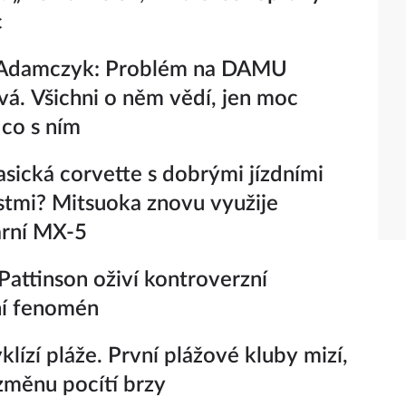
c
Adamczyk: Problém na DAMU
vá. Všichni o něm vědí, jen moc
 co s ním
lasická corvette s dobrými jízdními
stmi? Mitsuoka znovu využije
ární MX-5
Pattinson oživí kontroverzní
ní fenomén
yklízí pláže. První plážové kluby mizí,
 změnu pocítí brzy