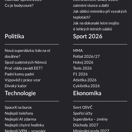
Co je bodycount?
zatmění slunce a další
Jak obléci miminko při vysokých
teplotách?
Jak na dokonalé letní mojito
6 lehkých letních salátů
Politika
Sport 2026
Nová superdávka: kdo na ní
MMA
dosáhne?
Fotbal 2026/27
Sjezd sudetských Němců
Hokej 2026
Proč vláda zavádí EET?
Tenis 2026
Padni komu padni
F1 2026
Výpověď z práce vzor
Atletika 2026
Divoký kačer
Cyklistika 2026
Technologie
Ekonomika
SpaceX na burze
Smrt OSVČ
Nejlepší telefony
Spořicí účty
Nejlepší AI zdarma
Superdávka – změny
Nejlepší chytré hodinky
Důchody 2027
Nejlepší VPN – srovnání
Minimální mzda 2027