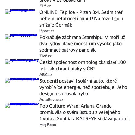
úroky v Evropské unii
E15.cz
ONLINE: Teplice - Plzeň 3:4. Sedm tref
během pětatřiceti minut! Na rozdíl gólu
snižuje Čermák
iSport.cz
Pokračuje záchrana Starshipu. V moři už
dva týdny plave monstrum vysoké jako
sedmnáctipatrový panelák
Živě.cz
Česká společnost ornitologická slaví 100
let: Jak chrání ptáky v ČR?
ABC.cz
Studenti postavili solární auto, které
vyrobí více energie, než spotřebuje. Jeho
design inspirovala ryba
AutoRevue.cz
Pop Culture Wrap: Ariana Grande
promluvila o svém ústupu z veřejného
života a Sophia z KATSEYE si dává pauzu
od skupiny
HeyFomo