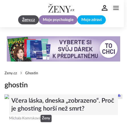
Ženy.cz
Moje psychologie
Moje zdraví
Zeny.cz
Ghostin
ghostin
Včera láska, dneska „zobrazeno“. Proč
je ghosting horší než smrt?
Michala Komrsková
Ženy