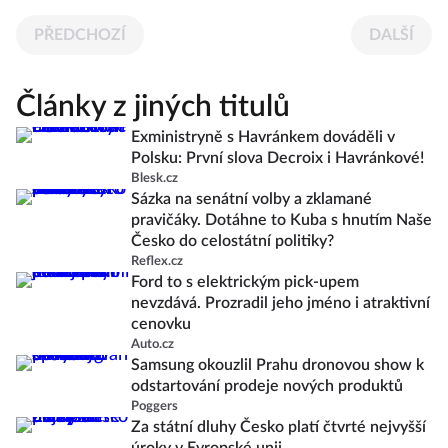
PŘEDCHOZÍ
DALŠÍ
Články z jiných titulů
Exministryně s Havránkem dováděli v
Polsku: První slova Decroix i Havránkové!
Blesk.cz
Sázka na senátní volby a zklamané
pravičáky. Dotáhne to Kuba s hnutím Naše
Česko do celostátní politiky?
Reflex.cz
Ford to s elektrickým pick-upem
nevzdává. Prozradil jeho jméno i atraktivní
cenovku
Auto.cz
Samsung okouzlil Prahu dronovou show k
odstartování prodeje nových produktů
Poggers
Za státní dluhy Česko platí čtvrté nejvyšší