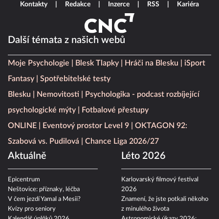
Kontakty
Redakce
Inzerce
RSS
Kariéra
Další témata z našich webů
Moje Psychologie
Blesk Tlapky
Hráči na Blesku
iSport
Fantasy
Spotřebitelské testy
Blesku
Nemovitosti
Psychologika - podcast rozbíjející
psychologické mýty
Fotbalové přestupy
ONLINE
Eventový prostor Level 9
OKTAGON 92:
Szabová vs. Pudilová
Chance Liga 2026/27
Aktuálně
Léto 2026
Epicentrum
Karlovarský filmový festival
Neštovice: příznaky, léčba
2026
V čem jezdí Yamal a Mesii?
Znamení, že jste potkali někoho
Kvízy pro seniory
z minulého života
Kalendář úplňků 2026
Astronomické úkazy 2026: