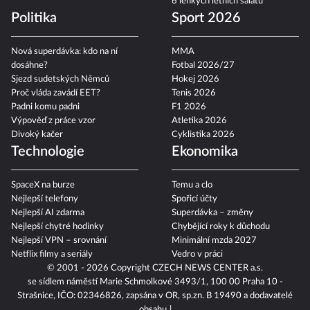
6 lehkých letních salátů
Politika
Sport 2026
Nová superdávka: kdo na ní
MMA
dosáhne?
Fotbal 2026/27
Sjezd sudetských Němců
Hokej 2026
Proč vláda zavádí EET?
Tenis 2026
Padni komu padni
F1 2026
Výpověď z práce vzor
Atletika 2026
Divoký kačer
Cyklistika 2026
Technologie
Ekonomika
SpaceX na burze
Temu a clo
Nejlepší telefony
Spořicí účty
Nejlepší AI zdarma
Superdávka – změny
Nejlepší chytré hodinky
Chybějící roky k důchodu
Nejlepší VPN – srovnání
Minimální mzda 2027
Netflix filmy a seriály
Vedro v práci
© 2001 - 2026 Copyright
CZECH NEWS CENTER a.s.
se sídlem náměstí Marie Schmolkové 3493/1, 100 00 Praha 10 -
Strašnice, IČO: 02346826, zapsána v OR, sp.zn. B 19490 a dodavatelé
obsahu