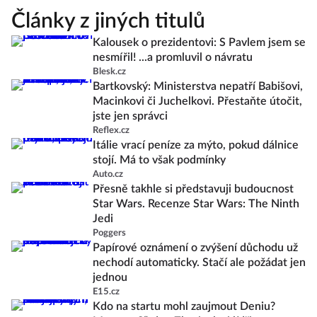
Články z jiných titulů
Kalousek o prezidentovi: S Pavlem jsem se
nesmířil! ...a promluvil o návratu
Blesk.cz
Bartkovský: Ministerstva nepatří Babišovi,
Macinkovi či Juchelkovi. Přestaňte útočit,
jste jen správci
Reflex.cz
Itálie vrací peníze za mýto, pokud dálnice
stojí. Má to však podmínky
Auto.cz
Přesně takhle si představuji budoucnost
Star Wars. Recenze Star Wars: The Ninth
Jedi
Poggers
Papírové oznámení o zvýšení důchodu už
nechodí automaticky. Stačí ale požádat jen
jednou
E15.cz
Kdo na startu mohl zaujmout Deniu?