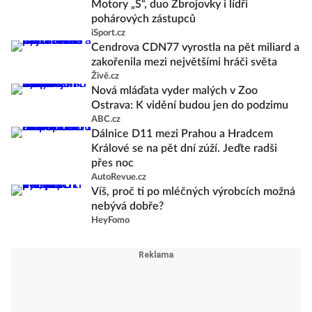
Motory „S“, duo Zbrojovky i lídři
pohárových zástupců
iSport.cz
Cendrova CDN77 vyrostla na pět miliard a
zakořenila mezi největšími hráči světa
Živě.cz
Nová mláďata vyder malých v Zoo
Ostrava: K vidění budou jen do podzimu
ABC.cz
Dálnice D11 mezi Prahou a Hradcem
Králové se na pět dní zúží. Jeďte radši
přes noc
AutoRevue.cz
Víš, proč ti po mléčných výrobcích možná
nebývá dobře?
HeyFomo