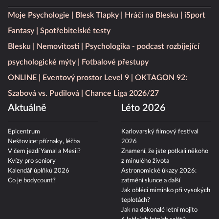
Moje Psychologie
Blesk Tlapky
Hráči na Blesku
iSport
Fantasy
Spotřebitelské testy
Blesku
Nemovitosti
Psychologika - podcast rozbíjející
psychologické mýty
Fotbalové přestupy
ONLINE
Eventový prostor Level 9
OKTAGON 92:
Szabová vs. Pudilová
Chance Liga 2026/27
Aktuálně
Léto 2026
Epicentrum
Karlovarský filmový festival
Neštovice: příznaky, léčba
2026
V čem jezdí Yamal a Mesii?
Znamení, že jste potkali někoho
Kvízy pro seniory
z minulého života
Kalendář úplňků 2026
Astronomické úkazy 2026:
Co je bodycount?
zatmění slunce a další
Jak obléci miminko při vysokých
teplotách?
Jak na dokonalé letní mojito