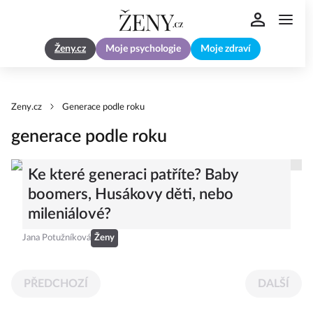
Ženy.cz
Moje psychologie
Moje zdraví
Zeny.cz
Generace podle roku
generace podle roku
Ke které generaci patříte? Baby
boomers, Husákovy děti, nebo
mileniálové?
Jana Potužníková
Ženy
PŘEDCHOZÍ
DALŠÍ