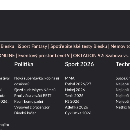
 Blesku
iSport Fantasy
Spotřebitelské testy Blesku
Nemovito
 ONLINE
Eventový prostor Level 9
OKTAGON 92: Szabová vs. 
Politika
Sport 2026
Techn
stival
Nová superdávka: kdo na ní
MMA
SpaceX n
dosáhne?
Fotbal 2026/27
Nejlepší
li
Sjezd sudetských Němců
Hokej 2026
Nejlepší
ota
Proč vláda zavádí EET?
Tenis 2026
Nejlepší
2026:
Padni komu padni
F1 2026
Nejlepší
Výpověď z práce vzor
Atletika 2026
Netflix f
Divoký kačer
Cyklistika 2026
mojito