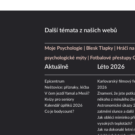
Další témata z našich webů
Moje Psychologie
Blesk Tlapky
Hráči na
psychologické mýty
Fotbalové přestupy
Aktuálně
Léto 2026
Epicentrum
Karlovarský filmový fe
Neštovice: příznaky, léčba
2026
V čem jezdí Yamal a Mesii?
Znamení, že jste potka
Kvízy pro seniory
někoho z minulého živ
Kalendář úplňků 2026
Astronomické úkazy 
Co je bodycount?
zatmění slunce a další
Jak obléci miminko při
vysokých teplotách?
Jak na dokonalé letní 