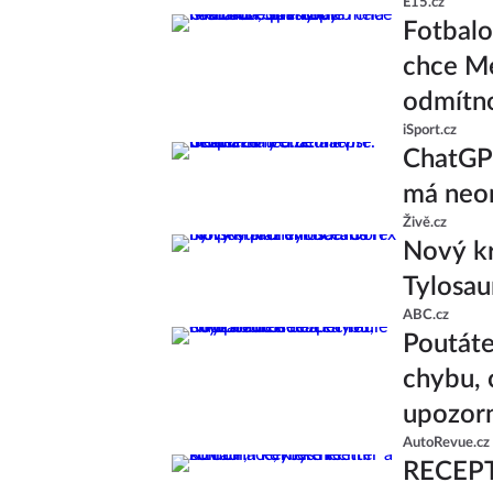
E15.cz
Fotbalo
chce Me
odmítn
iSport.cz
ChatGPT
má neom
Živě.cz
Nový kr
Tylosau
ABC.cz
Poutáte
chybu, 
upozor
AutoRevue.cz
RECEPT: