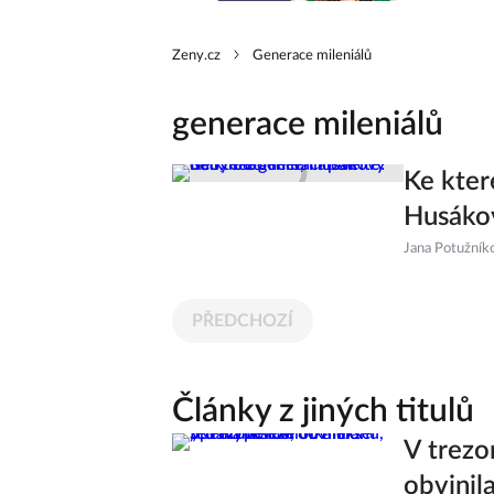
Zeny.cz
Generace mileniálů
generace mileniálů
Ke kter
Husákov
Jana Potužník
PŘEDCHOZÍ
Články z jiných titulů
V trezo
obvinil