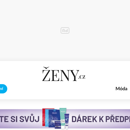
Móda
ví