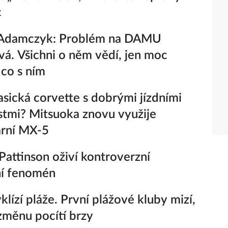
c
Adamczyk: Problém na DAMU
vá. Všichni o něm vědí, jen moc
 co s ním
lasická corvette s dobrými jízdními
stmi? Mitsuoka znovu využije
ární MX-5
Pattinson oživí kontroverzní
ní fenomén
yklízí pláže. První plážové kluby mizí,
 změnu pocítí brzy