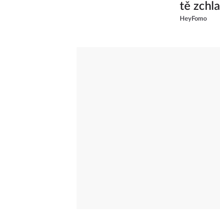
tě zchl
HeyFomo