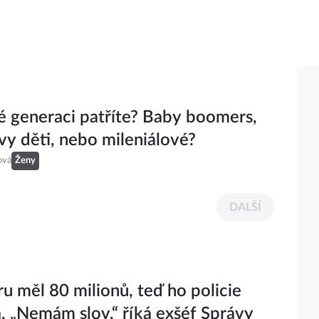
é generaci patříte? Baby boomers,
y děti, nebo mileniálové?
ová
Ženy
DALŠÍ
ru měl 80 milionů, teď ho policie
a. „Nemám slov,“ říká exšéf Správy