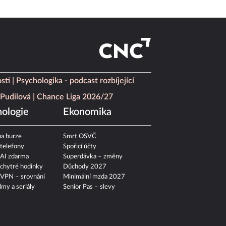
sti
Psychologika - podcast rozbíjející
Pudilová
Chance Liga 2026/27
ologie
Ekonomika
a burze
Smrt OSVČ
 telefony
Spořicí účty
 AI zdarma
Superdávka – změny
 chytré hodinky
Důchody 2027
 VPN – srovnání
Minimální mzda 2027
ilmy a seriály
Senior Pas – slevy