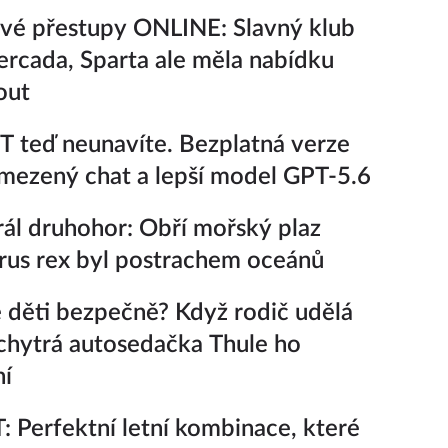
vé přestupy ONLINE: Slavný klub
rcada, Sparta ale měla nabídku
out
 teď neunavíte. Bezplatná verze
ezený chat a lepší model GPT-5.6
ál druhohor: Obří mořský plaz
rus rex byl postrachem oceánů
 děti bezpečně? Když rodič udělá
chytrá autosedačka Thule ho
ní
 Perfektní letní kombinace, které