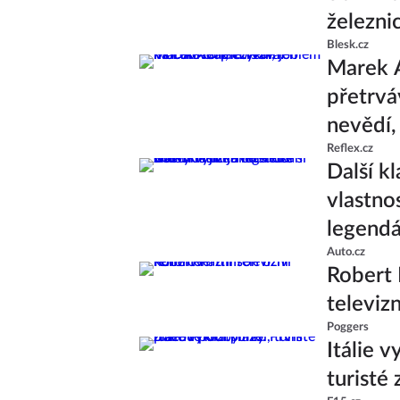
železni
Blesk.cz
Marek 
přetrvá
nevědí,
Reflex.cz
Další k
vlastno
legend
Auto.cz
Robert 
televiz
Poggers
Itálie v
turisté