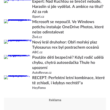
Expert: Nad Kuchtou se brečet nebude,
Haraslín si jde vydělat. A ambice na titul?
Až za rok
iSport.cz
Microsoft se nepoučil. Ve Windows
potichu instaluje OneDrive Photos, které
nelze odinstalovat
Živě.cz
Nový král druhohor: Obří mořský plaz
Tylosaurus rex byl postrachem oceánů
ABC.cz
Poutáte děti bezpečně? Když rodič udělá
chybu, chytrá autosedačka Thule ho
upozorní
AutoRevue.cz
RECEPT: Perfektní letní kombinace, které
tě zchladí, i kdybys nechtěl*a
HeyFomo