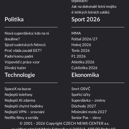
teplotách?
Jak na dokonalé letní mojito
6 lehkých letních salátů
Politika
Sport 2026
Nová superdávka: kdo na ní
MMA
dosáhne?
Fotbal 2026/27
Sjezd sudetských Němců
Hokej 2026
Proč vláda zavádí EET?
Tenis 2026
Padni komu padni
F1 2026
Výpověď z práce vzor
Atletika 2026
Divoký kačer
Cyklistika 2026
Technologie
Ekonomika
SpaceX na burze
Smrt OSVČ
Nejlepší telefony
Spořicí účty
Nejlepší AI zdarma
Superdávka – změny
Nejlepší chytré hodinky
Důchody 2027
Nejlepší VPN – srovnání
Minimální mzda 2027
Netflix filmy a seriály
Senior Pas – slevy
© 2001 - 2026 Copyright
CZECH NEWS CENTER a.s.