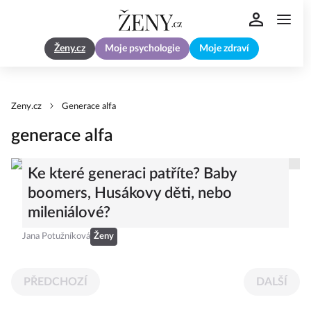
Ženy.cz
Moje psychologie
Moje zdraví
Zeny.cz
Generace alfa
generace alfa
Ke které generaci patříte? Baby
boomers, Husákovy děti, nebo
mileniálové?
Jana Potužníková
Ženy
PŘEDCHOZÍ
DALŠÍ