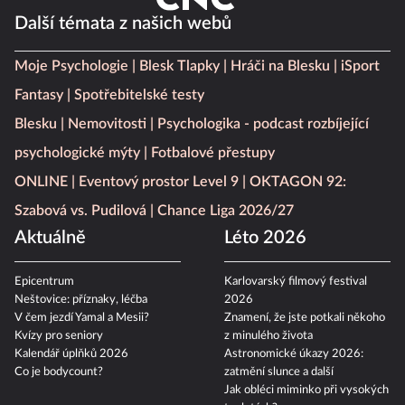
Další témata z našich webů
Moje Psychologie
Blesk Tlapky
Hráči na Blesku
iSport
Fantasy
Spotřebitelské testy
Blesku
Nemovitosti
Psychologika - podcast rozbíjející
psychologické mýty
Fotbalové přestupy
ONLINE
Eventový prostor Level 9
OKTAGON 92:
Szabová vs. Pudilová
Chance Liga 2026/27
Aktuálně
Léto 2026
Epicentrum
Karlovarský filmový festival
Neštovice: příznaky, léčba
2026
V čem jezdí Yamal a Mesii?
Znamení, že jste potkali někoho
Kvízy pro seniory
z minulého života
Kalendář úplňků 2026
Astronomické úkazy 2026:
Co je bodycount?
zatmění slunce a další
Jak obléci miminko při vysokých