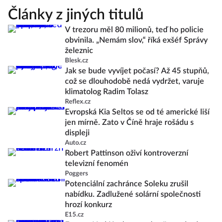
Články z jiných titulů
V trezoru měl 80 milionů, teď ho policie
obvinila. „Nemám slov,“ říká exšéf Správy
železnic
Blesk.cz
Jak se bude vyvíjet počasí? Až 45 stupňů,
což se dlouhodobě nedá vydržet, varuje
klimatolog Radim Tolasz
Reflex.cz
Evropská Kia Seltos se od té americké liší
jen mírně. Zato v Číně hraje rošádu s
displeji
Auto.cz
Robert Pattinson oživí kontroverzní
televizní fenomén
Poggers
Potenciální zachránce Soleku zrušil
nabídku. Zadlužené solární společnosti
hrozí konkurz
E15.cz