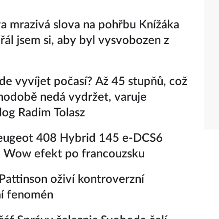
a mrazivá slova na pohřbu Knížáka
Přál jsem si, aby byl vysvobozen z
de vyvíjet počasí? Až 45 stupňů, což
hodobě nedá vydržet, varuje
log Radim Tolasz
eugeot 408 Hybrid 145 e-DCS6
– Wow efekt po francouzsku
Pattinson oživí kontroverzní
ní fenomén