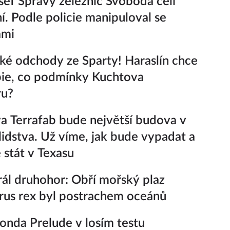
šéf Správy železnic Svoboda čelí
í. Podle policie manipuloval se
ami
ké odchody ze Sparty! Haraslín chce
ie, co podmínky Kuchtova
ru?
 Terrafab bude největší budova v
i lidstva. Už víme, jak bude vypadat a
 stát v Texasu
ál druhohor: Obří mořský plaz
rus rex byl postrachem oceánů
nda Prelude v losím testu