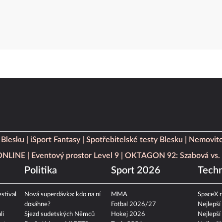
 Blesku
iSport Fantasy
Spotřebitelské testy Blesku
Nemovito
 ONLINE
Eventový prostor Level 9
OKTAGON 92: Szabová vs. 
Politika
Sport 2026
Techn
stival
Nová superdávka: kdo na ní
MMA
SpaceX n
dosáhne?
Fotbal 2026/27
Nejlepší
li
Sjezd sudetských Němců
Hokej 2026
Nejlepší