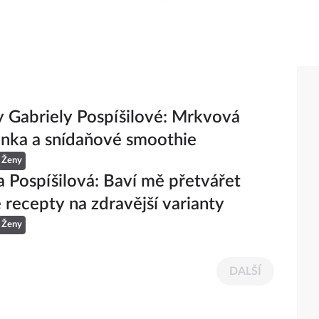
 Gabriely Pospíšilové: Mrkvová
nka a snídaňové smoothie
Ženy
a Pospíšilová: Baví mě přetvářet
é recepty na zdravější varianty
Ženy
DALŠÍ