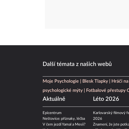
Další témata z našich webů
Moje Psychologie
Blesk Tlapky
Hráči na
psychologické mýty
Fotbalové přestupy
Aktuálně
Léto 2026
Epicentrum
Karlovarský filmový fe
Neštovice: příznaky, léčba
2026
V čem jezdí Yamal a Mesii?
Znamení, že jste potka