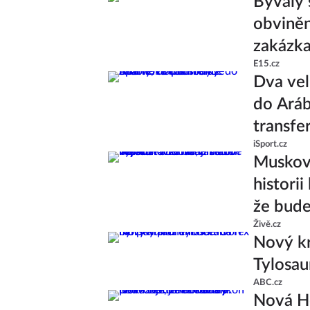
Bývalý 
obviněn
zakázk
E15.cz
Dva vel
do Aráb
transfe
iSport.cz
Muskova
histori
že bude
Živě.cz
Nový kr
Tylosau
ABC.cz
Nová Ho