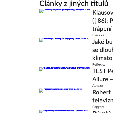
Články z jiných titulů
Klausov
(†86): 
trápení
Blesk.cz
Jaké bu
se dlou
klimato
Reflex.cz
TEST P
Allure 
Auto.cz
Robert 
televiz
Poggers