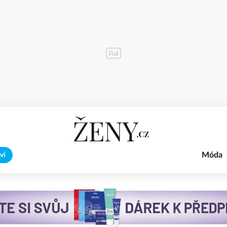
Móda
ví