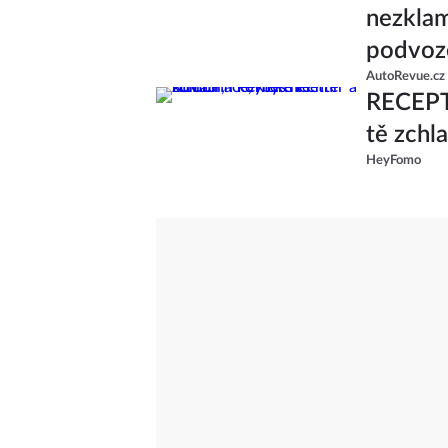
nezklam
podvoze
AutoRevue.cz
RECEPT:
tě zchl
HeyFomo