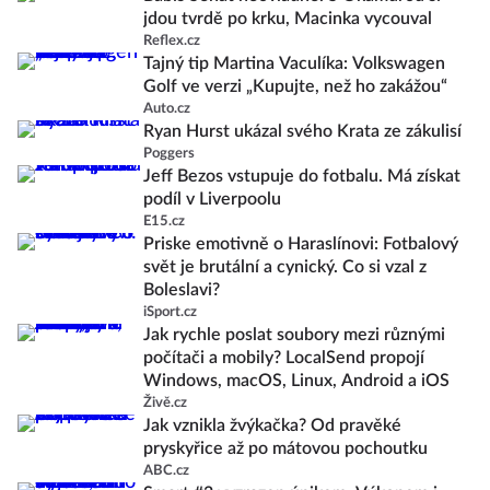
jdou tvrdě po krku, Macinka vycouval
Reflex.cz
Tajný tip Martina Vaculíka: Volkswagen
Golf ve verzi „Kupujte, než ho zakážou“
Auto.cz
Ryan Hurst ukázal svého Krata ze zákulisí
Poggers
Jeff Bezos vstupuje do fotbalu. Má získat
podíl v Liverpoolu
E15.cz
Priske emotivně o Haraslínovi: Fotbalový
svět je brutální a cynický. Co si vzal z
Boleslavi?
iSport.cz
Jak rychle poslat soubory mezi různými
počítači a mobily? LocalSend propojí
Windows, macOS, Linux, Android a iOS
Živě.cz
Jak vznikla žvýkačka? Od pravěké
pryskyřice až po mátovou pochoutku
ABC.cz