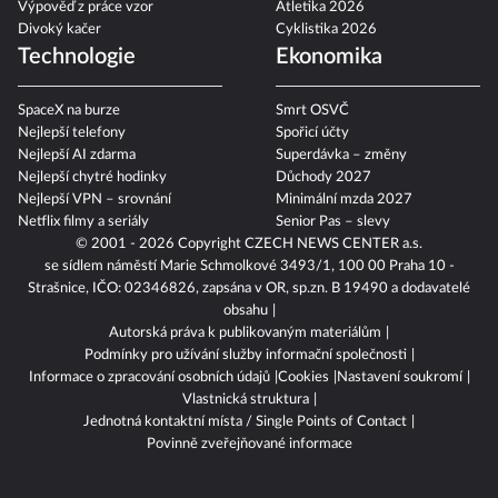
Výpověď z práce vzor
Atletika 2026
Divoký kačer
Cyklistika 2026
Technologie
Ekonomika
SpaceX na burze
Smrt OSVČ
Nejlepší telefony
Spořicí účty
Nejlepší AI zdarma
Superdávka – změny
Nejlepší chytré hodinky
Důchody 2027
Nejlepší VPN – srovnání
Minimální mzda 2027
Netflix filmy a seriály
Senior Pas – slevy
© 2001 - 2026 Copyright
CZECH NEWS CENTER a.s.
se sídlem náměstí Marie Schmolkové 3493/1, 100 00 Praha 10 -
Strašnice, IČO: 02346826, zapsána v OR, sp.zn. B 19490 a dodavatelé
obsahu
Autorská práva k publikovaným materiálům
Podmínky pro užívání služby informační společnosti
Informace o zpracování osobních údajů
Cookies
Nastavení soukromí
Vlastnická struktura
Jednotná kontaktní místa / Single Points of Contact
Povinně zveřejňované informace