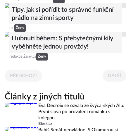
Tipy, jak si pořídit to správné funkční
prádlo na zimní sporty
uki
Ženy
Hubnutí během: S přebytečnými kily
vyběhněte jednou provždy!
redakce Ženy.cz
Ženy
PŘEDCHOZÍ
DALŠÍ
Články z jiných titulů
Eva Decroix se ozvala ze švýcarských Alp:
První slova po provalení románku s
kolegou
Blesk.cz
Babiš Senát neovládne. S Okamurou si