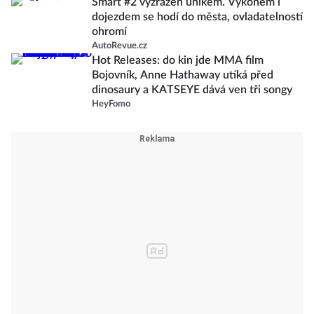
Smart #2 vyzrazen únikem. Výkonem i
dojezdem se hodí do města, ovladatelností
ohromí
AutoRevue.cz
Hot Releases: do kin jde MMA film
Bojovník, Anne Hathaway utíká před
dinosaury a KATSEYE dává ven tři songy
HeyFomo