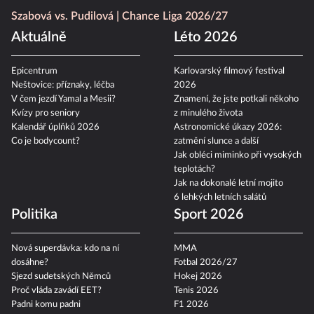
Szabová vs. Pudilová
Chance Liga 2026/27
Aktuálně
Léto 2026
Epicentrum
Karlovarský filmový festival
Neštovice: příznaky, léčba
2026
V čem jezdí Yamal a Mesii?
Znamení, že jste potkali někoho
Kvízy pro seniory
z minulého života
Kalendář úplňků 2026
Astronomické úkazy 2026:
Co je bodycount?
zatmění slunce a další
Jak obléci miminko při vysokých
teplotách?
Jak na dokonalé letní mojito
6 lehkých letních salátů
Politika
Sport 2026
Nová superdávka: kdo na ní
MMA
dosáhne?
Fotbal 2026/27
Sjezd sudetských Němců
Hokej 2026
Proč vláda zavádí EET?
Tenis 2026
Padni komu padni
F1 2026